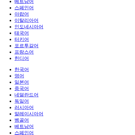
베트남어
스페인어
아랍어
이탈리아어
인도네시아어
태국어
터키어
포르투갈어
프랑스어
힌디어
한국어
영어
일본어
중국어
네덜란드어
독일어
러시아어
말레이시아어
벵골어
베트남어
스페인어