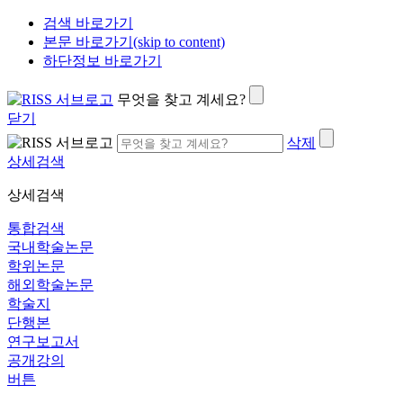
검색 바로가기
본문 바로가기(skip to content)
하단정보 바로가기
무엇을 찾고 계세요?
닫기
삭제
상세검색
상세검색
통합검색
국내학술논문
학위논문
해외학술논문
학술지
단행본
연구보고서
공개강의
버튼