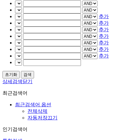
추가
추가
추가
추가
추가
추가
추가
상세검색닫기
최근검색어
최근검색어 옵션
전체삭제
자동저장끄기
인기검색어