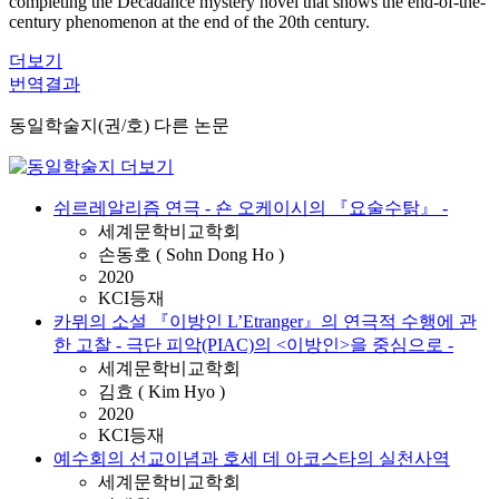
completing the Decadance mystery novel that shows the end-of-the-
century phenomenon at the end of the 20th century.
더보기
번역결과
동일학술지(권/호) 다른 논문
쉬르레알리즘 연극 - 숀 오케이시의 『요술수탉』 -
세계문학비교학회
손동호 ( Sohn Dong Ho )
2020
KCI등재
카뮈의 소설 『이방인 L’Etranger』의 연극적 수행에 관
한 고찰 - 극단 피악(PIAC)의 <이방인>을 중심으로 -
세계문학비교학회
김효 ( Kim Hyo )
2020
KCI등재
예수회의 선교이념과 호세 데 아코스타의 실천사역
세계문학비교학회