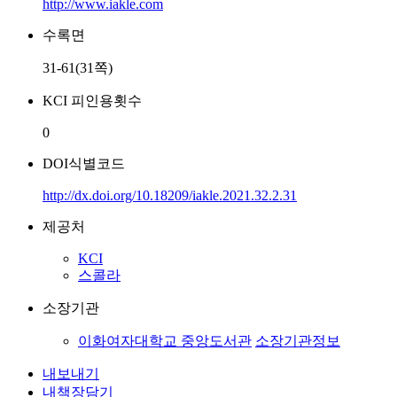
http://www.iakle.com
수록면
31-61(31쪽)
KCI 피인용횟수
0
DOI식별코드
http://dx.doi.org/10.18209/iakle.2021.32.2.31
제공처
KCI
스콜라
소장기관
이화여자대학교 중앙도서관
소장기관정보
내보내기
내책장담기