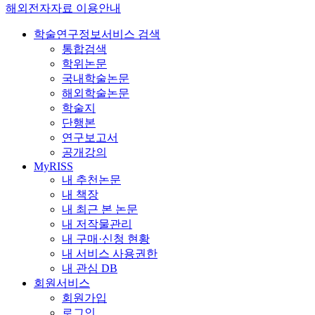
해외전자자료 이용안내
학술연구정보서비스 검색
통합검색
학위논문
국내학술논문
해외학술논문
학술지
단행본
연구보고서
공개강의
MyRISS
내 추천논문
내 책장
내 최근 본 논문
내 저작물관리
내 구매·신청 현황
내 서비스 사용권한
내 관심 DB
회원서비스
회원가입
로그인