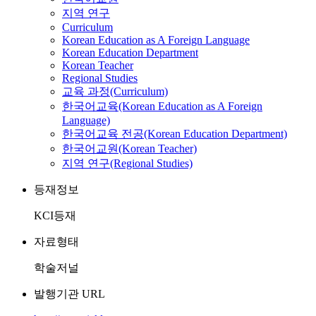
지역 연구
Curriculum
Korean Education as A Foreign Language
Korean Education Department
Korean Teacher
Regional Studies
교육 과정(Curriculum)
한국어교육(Korean Education as A Foreign
Language)
한국어교육 전공(Korean Education Department)
한국어교원(Korean Teacher)
지역 연구(Regional Studies)
등재정보
KCI등재
자료형태
학술저널
발행기관 URL