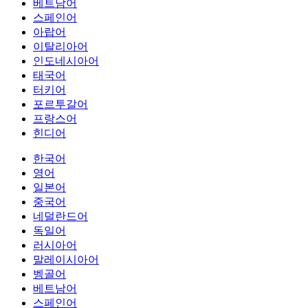
베트남어
스페인어
아랍어
이탈리아어
인도네시아어
태국어
터키어
포르투갈어
프랑스어
힌디어
한국어
영어
일본어
중국어
네덜란드어
독일어
러시아어
말레이시아어
벵골어
베트남어
스페인어