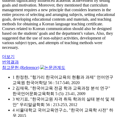
students significantly influenced academic achievement by setting
goals and motivation. Moreover, they mentioned that curriculum
management requires a new principle that considers learners in the
entire process of selecting and arranging subjects, setting educational
goals, developing educational contents and materials, and teaching
methods for obtaining a Korean language teaching certificate.
Courses related to Korean communication should also be designed
based on the students’ goals and the department’s values. Also, they
suggested that the use of non-subject activities, development of
various subject types, and attempts of teaching methods were
necessary.
더보기
번역결과
참고문헌 (Reference)
1 한정한, "헝가리 한국어교육의 현황과 과제" 언어연구
교육원 한국어학당 56 : 517-540, 2020
2 김재욱, "한국어교육 전공 학과 교육과정 분석 연구"
한국언어문화교육학회 5 (5): 23-41, 2009
3 박기표, "한국어교원 자격 취득 학과의 실태 분석 및 제
안" 우리말글학회 56 : 213-253, 2012
4 서울대학교 국어교육연구소, "한국어 교육학 사전" 하
우 2015