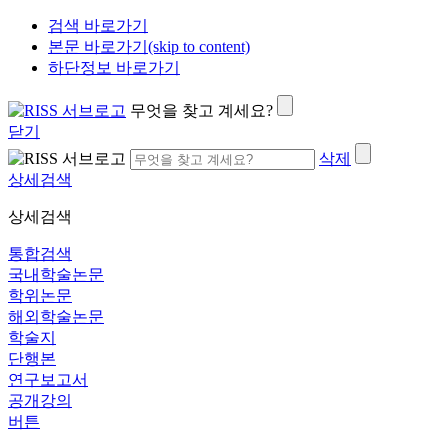
검색 바로가기
본문 바로가기(skip to content)
하단정보 바로가기
무엇을 찾고 계세요?
닫기
삭제
상세검색
상세검색
통합검색
국내학술논문
학위논문
해외학술논문
학술지
단행본
연구보고서
공개강의
버튼