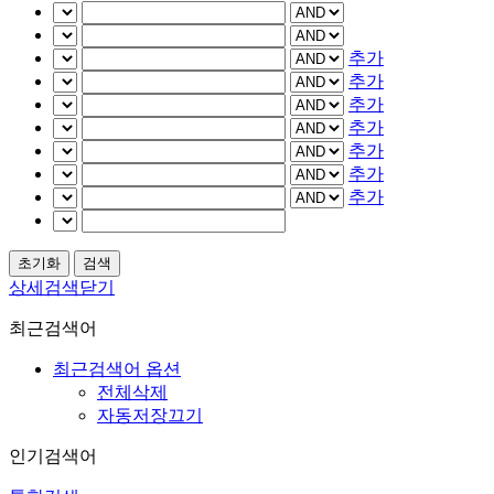
추가
추가
추가
추가
추가
추가
추가
상세검색닫기
최근검색어
최근검색어 옵션
전체삭제
자동저장끄기
인기검색어