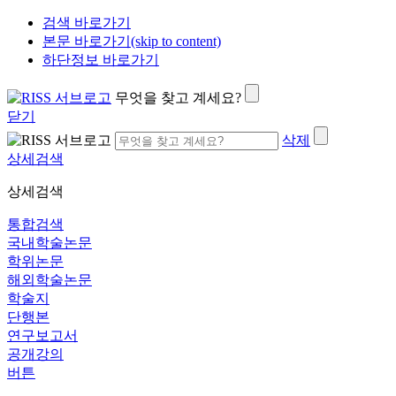
검색 바로가기
본문 바로가기(skip to content)
하단정보 바로가기
무엇을 찾고 계세요?
닫기
삭제
상세검색
상세검색
통합검색
국내학술논문
학위논문
해외학술논문
학술지
단행본
연구보고서
공개강의
버튼