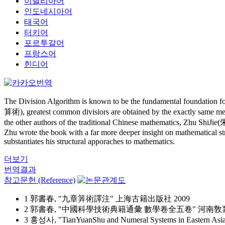
이탈리아어
인도네시아어
태국어
터키어
포르투갈어
프랑스어
힌디어
The Division Algorithm is known to be the fundamental foundation f
算術), greatest common divisiors are obtained by the exactly same met
the other authors of the traditional Chinese mathematics, Zhu ShiJ
Zhu wrote the book with a far more deeper insight on mathematical st
substantiates his structural apporaches to mathematics.
더보기
번역결과
참고문헌 (Reference)
1 郭書春, "九章筭術譯注" 上海古籍出版社 2009
2 郭書春, "中國科學技術典籍通彙 數學卷全五卷" 河南敎育
3 홍성사, "TianYuanShu and Numeral Systems in Eastern 