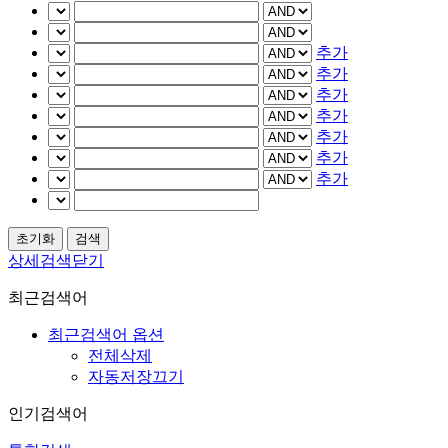
추가
추가
추가
추가
추가
추가
추가
상세검색닫기
최근검색어
최근검색어 옵션
전체삭제
자동저장끄기
인기검색어