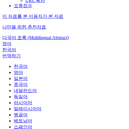
URL 복사
오류접수
이 자료를 본 이용자가 본 자료
나만을 위한 추천자료
다국어 초록 (Multilingual Abstract)
영어
한국어
번역하기
한국어
영어
일본어
중국어
네덜란드어
독일어
러시아어
말레이시아어
벵골어
베트남어
스페인어