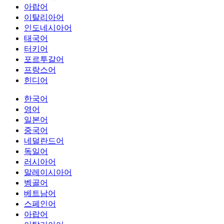
아랍어
이탈리아어
인도네시아어
태국어
터키어
포르투갈어
프랑스어
힌디어
한국어
영어
일본어
중국어
네덜란드어
독일어
러시아어
말레이시아어
벵골어
베트남어
스페인어
아랍어