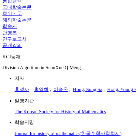
통합검색
국내학술논문
학위논문
해외학술논문
학술지
단행본
연구보고서
공개강의
KCI등재
Division Algorithm in SuanXue QiMeng
저자
홍성사
;
홍영희
;
이승온
;
Hong, Sung Sa
;
Hong, Young 
발행기관
The Korean Society for History of Mathematics
학술지명
Journal for history of mathematics(한국수학사학회지)