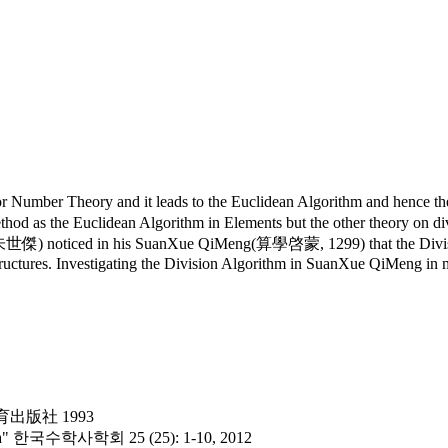
or Number Theory and it leads to the Euclidean Algorithm and hence th
hod as the Euclidean Algorithm in Elements but the other theory on di
ie(朱世傑) noticed in his SuanXue QiMeng(算學啓蒙, 1299) that the Division 
ructures. Investigating the Division Algorithm in SuanXue QiMeng in m
出版社 1993
Asia" 한국수학사학회 25 (25): 1-10, 2012