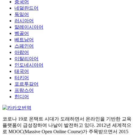
중국어
네덜란드어
독일어
러시아어
말레이시아어
벵골어
베트남어
스페인어
아랍어
이탈리아어
인도네시아어
태국어
터키어
포르투갈어
프랑스어
힌디어
코로나 19로 온택트 시대가 도래하면서 온라인을 기반한 교육
플랫폼이 급성장하여 나날이 발전하고 있다. 2012년 세계적으
로 MOOC(Massive Open Online Course)가 주목받으면서 2015