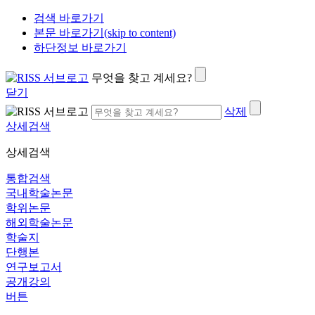
검색 바로가기
본문 바로가기(skip to content)
하단정보 바로가기
무엇을 찾고 계세요?
닫기
삭제
상세검색
상세검색
통합검색
국내학술논문
학위논문
해외학술논문
학술지
단행본
연구보고서
공개강의
버튼