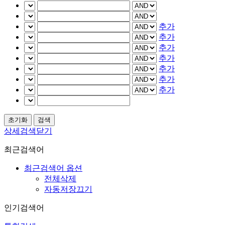
추가
추가
추가
추가
추가
추가
추가
상세검색닫기
최근검색어
최근검색어 옵션
전체삭제
자동저장끄기
인기검색어