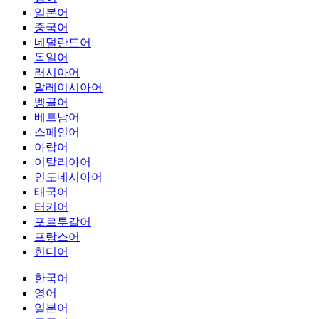
일본어
중국어
네덜란드어
독일어
러시아어
말레이시아어
벵골어
베트남어
스페인어
아랍어
이탈리아어
인도네시아어
태국어
터키어
포르투갈어
프랑스어
힌디어
한국어
영어
일본어