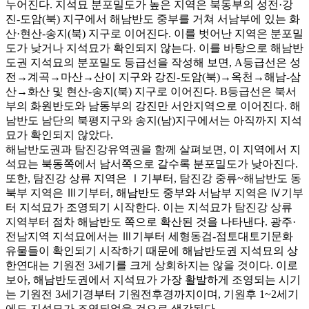
누어진다. 지석묘 분포밀도가 높은 지역은 북동부의 성전·강
진-도암(북) 지구에서 해남반도 중부를 거쳐 서남부에 있는 화
산·현산-송지(북) 지구로 이어진다. 이를 벗어난 지역은 분포밀
도가 낮거나 지석묘가 확인되지 않는다. 이를 바탕으로 해남반
도권 지석묘의 분포밀도 등급선을 작성해 보면, A등급선은 성
전→계곡→마산→산이 지구와 강진-도암(북)→옥천→해남-삼
산→화산 및 현산-송지(북) 지구로 이어진다. B등급선은 북서
부의 화원반도와 남동부의 강진만 서안지역으로 이어진다. 해
남반도 남단의 북평지구와 송지(남)지구에서는 아직까지 지석
묘가 확인되지 않았다.
해남반도권과 탐진강유역권을 함께 살펴보면, 이 지역에서 지
석묘는 북동쪽에서 남서쪽으로 갈수록 분포밀도가 낮아진다.
또한, 탐진강 상류 지역은 Ⅰ기부터, 탐진강 중류~해남반도 동
북부 지역은 Ⅲ기부터, 해남반도 중부와 서남부 지역은 Ⅳ기부
터 지석묘가 조영되기 시작한다. 이는 지석묘가 탐진강 상류
지역부터 점차 해남반도 쪽으로 확산된 것을 나타낸다. 광주·
전남지역 지석묘에서는 Ⅲ기부터 세형동검-점토대토기문화
유물들이 확인되기 시작하기 때문에 해남반도권 지석묘의 상
한연대는 기원전 3세기를 크게 상회하지는 않을 것이다. 이로
보아, 해남반도권에서 지석묘가 가장 활발하게 조영되는 시기
는 기원전 3세기경부터 기원전후경까지이며, 기원후 1~2세기
에도 지석묘가 조영되었을 것으로 생각된다.