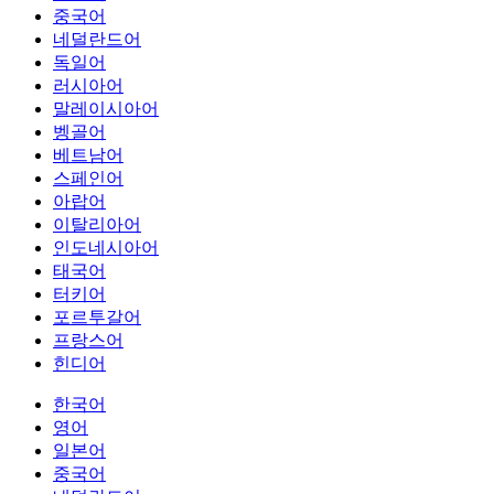
중국어
네덜란드어
독일어
러시아어
말레이시아어
벵골어
베트남어
스페인어
아랍어
이탈리아어
인도네시아어
태국어
터키어
포르투갈어
프랑스어
힌디어
한국어
영어
일본어
중국어