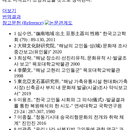
더보기
번역결과
참고문헌 (Reference)
1 심수연, "嶺南地域 出土 豆形土器의 性格" 한국고고학
회 (79) : 89-130, 2011
2 大韓文化財硏究院, "해남의 고인돌·성(城) 문화재 조사
중간보고(유인물)" 2020
3 최성락, "해남 장소리·선진리유적, 문화유적 시·발굴조
사 보고" 목포대학교박물관 2000
4 李榮文, "해남 고현리 고인돌군" 목포대학교박물관
1998
5 東北亞支石墓硏究所, "해남 가축유통시설 현대화(가축
시장) 신축공사 부지 내 문화재 발굴(시굴)조사 약식보고
서" 2019
6 이융조, "한국 고인돌 사회와 그 의식(儀式) -발굴결과
를 통한 복원해석의 한 시도-" 연세대학교 국학연구원
23·24 : 287-307, 1980
7 이종철, "청동기시대 송국리형문화의 전개와 취락 체
계" 진인진 2016
8 석광준, "우리 나라 서북지방 고인돌에 관한 연구" 과