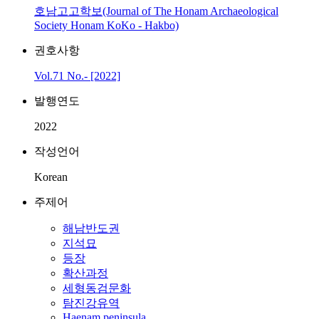
호남고고학보(Journal of The Honam Archaeological
Society Honam KoKo - Hakbo)
권호사항
Vol.71 No.- [2022]
발행연도
2022
작성언어
Korean
주제어
해남반도권
지석묘
등장
확산과정
세형동검문화
탐진강유역
Haenam peninsula