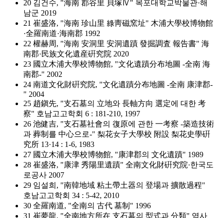
20 김건수, "海南 郡谷里 貝塚Ⅳ" 목포대학교박물관·해
남군 2019
21 崔盛洛, "海南 珍山里 綠靑磁窯址" 木浦大學校博物館
·全羅南道·海南郡 1992
22 權赫周, "海南 安洞里 安洞遺蹟 發掘調査 報告書" 海
南郡·民族文化遺産硏究院 2020
23 國立木浦大學校博物館, "文化遺蹟分布地圖 -全南 海
南郡-" 2002
24 南道文化財硏究院, "文化遺蹟分布地圖 -全南 康津郡-
" 2004
25 趙鎭先, "支石墓의 立地와 長軸方向 選定에 대한 考
察" 호남고고학회 6 : 181-210, 1997
26 池健吉, "支石墓社會의 復原에 관한 一考察 -築造技術
과 葬制를 中心으로-" 梨花女子大學校 附設 梨花史學硏
究所 13·14 : 1-6, 1983
27 國立木浦大學校博物館, "康津郡의 文化遺蹟" 1989
28 崔盛洛, "康津 秀陽里遺蹟" 全南文化財硏究院·한국도
로공사 2007
29 임설희, "南韓地域 粘土帶土器의 登場과 擴散過程"
호남고고학회 34 : 5-42, 2010
30 全羅南道, "全南의 古代 墓制" 1996
31 崔夢龍, "全南地方所在 支石墓의 型式과 分類" 역사