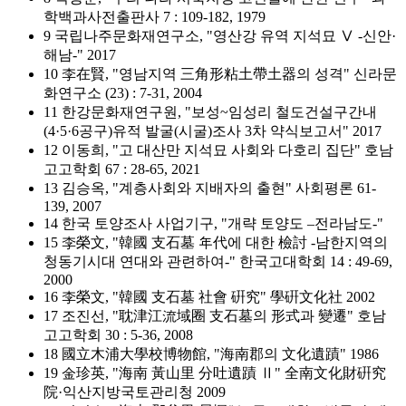
학백과사전출판사 7 : 109-182, 1979
9 국립나주문화재연구소, "영산강 유역 지석묘 Ⅴ -신안·
해남-" 2017
10 李在賢, "영남지역 三角形粘土帶土器의 성격" 신라문
화연구소 (23) : 7-31, 2004
11 한강문화재연구원, "보성~임성리 철도건설구간내
(4·5·6공구)유적 발굴(시굴)조사 3차 약식보고서" 2017
12 이동희, "고 대산만 지석묘 사회와 다호리 집단" 호남
고고학회 67 : 28-65, 2021
13 김승옥, "계층사회와 지배자의 출현" 사회평론 61-
139, 2007
14 한국 토양조사 사업기구, "개략 토양도 –전라남도-"
15 李榮文, "韓國 支石墓 年代에 대한 檢討 -남한지역의
청동기시대 연대와 관련하여-" 한국고대학회 14 : 49-69,
2000
16 李榮文, "韓國 支石墓 社會 硏究" 學硏文化社 2002
17 조진선, "耽津江流域圈 支石墓의 形式과 變遷" 호남
고고학회 30 : 5-36, 2008
18 國立木浦大學校博物館, "海南郡의 文化遺蹟" 1986
19 金珍英, "海南 黃山里 分吐遺蹟 Ⅱ" 全南文化財硏究
院·익산지방국토관리청 2009