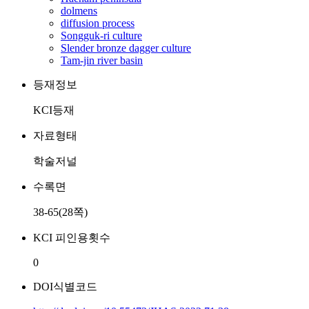
dolmens
diffusion process
Songguk-ri culture
Slender bronze dagger culture
Tam-jin river basin
등재정보
KCI등재
자료형태
학술저널
수록면
38-65(28쪽)
KCI 피인용횟수
0
DOI식별코드