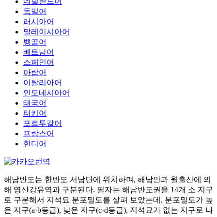
네덜란드어
독일어
러시아어
말레이시아어
벵골어
베트남어
스페인어
아랍어
이탈리아어
인도네시아어
태국어
터키어
포르투갈어
프랑스어
힌디어
해남반도는 한반도 서남단에 위치하며, 해남만과 월출산에 의
해 영산강유역과 구분된다. 필자는 해남반도권을 14개 소 지구
로 구분해서 지석묘 분포밀도를 살펴 보았는데, 분포밀도가 높
은 지구(a·b등급), 낮은 지구(c·d등급), 지석묘가 없는 지구로 나