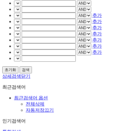
추가
추가
추가
추가
추가
추가
추가
상세검색닫기
최근검색어
최근검색어 옵션
전체삭제
자동저장끄기
인기검색어