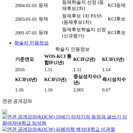
등재학술지 선정 (등
등재
KCI등재
2004-01-01
재후보2차)
등재후보 1차 PASS
등재
KCI후보
2003-01-01
(등재후보1차)
등재후보학술지 선정
등재
KCI후보
2001-07-01
(신규평가)
학술지 인용정보
학술지 인용정보
WOS-KCI 통
기준연도
KCIF(2년)
KCIF(3년)
합IF(2년)
2016
1.11
1.11
1.14
중심성지수(3
KCIF(4년)
KCIF(5년)
즉시성지수
년)
1.16
1.16
2.001
0.67
연관 공개강의
19세기 타자기의 등장과 글쓰기
이
화여자대학교
임석원
피해자학
백석대학교
이권철