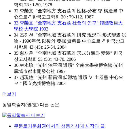
학회 78 : 1-50, 1978
32 李榮文, "全南地方 支石墓의 性格-分布 및 構造를 中
心으로-" 한국고고학회 20 : 79-112, 1987
33 李榮文, "全南地方 支石墓 社會의 연구" 韓國敎員大
學校 大學院 1993
34 조진선, "全南地域 支石墓의 硏究 現況과 形式變遷 試
論 - 1990年代 以後의 發掘 資料를 中心으로 -" 한국상고
사학회 43 (43): 25-54, 2004
35 황재훈, "全南地域 支石墓의 形式分類와 變遷" 한국
상고사학회 53 (53): 43-70, 2006
36 林永珍, "光州 治平洞 遺蹟" 全南大學校博物館·光州
廣域市都市開發公社 1997
37 趙現鐘, "光州 新昌洞 低濕地 遺蹟 Ⅴ-土器를 中心으
로-" 國立光州博物館 2003
더보기
동일학술지(권/호) 다른 논문
무문토기문화권에서의 청동기시대 시작과 끝