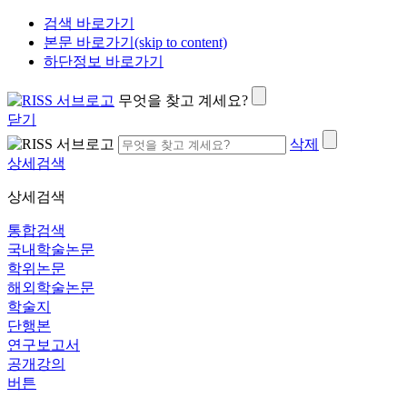
검색 바로가기
본문 바로가기(skip to content)
하단정보 바로가기
무엇을 찾고 계세요?
닫기
삭제
상세검색
상세검색
통합검색
국내학술논문
학위논문
해외학술논문
학술지
단행본
연구보고서
공개강의
버튼