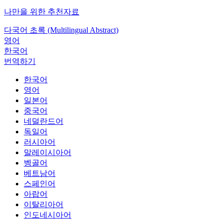
나만을 위한 추천자료
다국어 초록 (Multilingual Abstract)
영어
한국어
번역하기
한국어
영어
일본어
중국어
네덜란드어
독일어
러시아어
말레이시아어
벵골어
베트남어
스페인어
아랍어
이탈리아어
인도네시아어