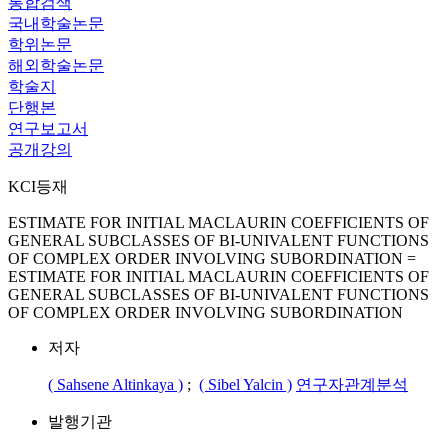
통합검색
국내학술논문
학위논문
해외학술논문
학술지
단행본
연구보고서
공개강의
KCI등재
ESTIMATE FOR INITIAL MACLAURIN COEFFICIENTS OF
GENERAL SUBCLASSES OF BI-UNIVALENT FUNCTIONS
OF COMPLEX ORDER INVOLVING SUBORDINATION =
ESTIMATE FOR INITIAL MACLAURIN COEFFICIENTS OF
GENERAL SUBCLASSES OF BI-UNIVALENT FUNCTIONS
OF COMPLEX ORDER INVOLVING SUBORDINATION
저자
( Sahsene Altinkaya )
;
( Sibel Yalcin )
연구자관계분석
발행기관