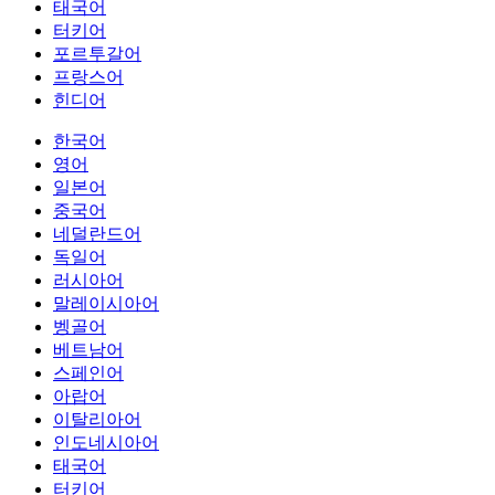
태국어
터키어
포르투갈어
프랑스어
힌디어
한국어
영어
일본어
중국어
네덜란드어
독일어
러시아어
말레이시아어
벵골어
베트남어
스페인어
아랍어
이탈리아어
인도네시아어
태국어
터키어