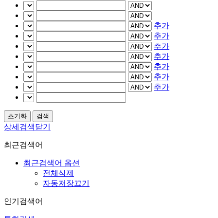
추가
추가
추가
추가
추가
추가
추가
상세검색닫기
최근검색어
최근검색어 옵션
전체삭제
자동저장끄기
인기검색어