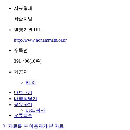
자료형태
학술저널
발행기관 URL
http://www.honammath.or.kr
수록면
391-400(10쪽)
제공처
KISS
내보내기
내책장담기
공유하기
URL 복사
오류접수
이 자료를 본 이용자가 본 자료