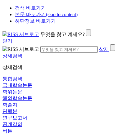
검색 바로가기
본문 바로가기(skip to content)
하단정보 바로가기
무엇을 찾고 계세요?
닫기
삭제
상세검색
상세검색
통합검색
국내학술논문
학위논문
해외학술논문
학술지
단행본
연구보고서
공개강의
버튼