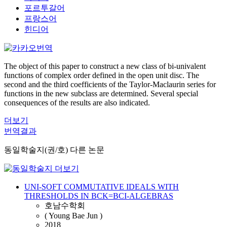
포르투갈어
프랑스어
힌디어
The object of this paper to construct a new class of bi-univalent
functions of complex order defined in the open unit disc. The
second and the third coefficients of the Taylor-Maclaurin series for
functions in the new subclass are determined. Several special
consequences of the results are also indicated.
더보기
번역결과
동일학술지(권/호) 다른 논문
UNI-SOFT COMMUTATIVE IDEALS WITH
THRESHOLDS IN BCK=BCI-ALGEBRAS
호남수학회
( Young Bae Jun )
2018