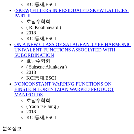
KCI등재,ESCI
(SKEW) FILTERS IN RESIDUATED SKEW LATTICES:
PART II
호남수학회
( R. Koohnavard )
2018
KCI등재,ESCI
ON A NEW CLASS OF SALAGEAN-TYPE HARMONIC
UNIVALENT FUNCTIONS ASSOCIATED WITH
SUBORDINATION
호남수학회
( Sahsene Altinkaya )
2018
KCI등재,ESCI
NONCONSTANT WARPING FUNCTIONS ON
EINSTEIN LORENTZIAN WARPED PRODUCT
MANIFOLDS
호남수학회
( Yoon-tae Jung )
2018
KCI등재,ESCI
분석정보