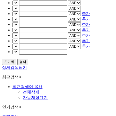
추가
추가
추가
추가
추가
추가
추가
상세검색닫기
최근검색어
최근검색어 옵션
전체삭제
자동저장끄기
인기검색어