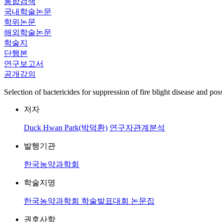
통합검색
국내학술논문
학위논문
해외학술논문
학술지
단행본
연구보고서
공개강의
Selection of bactericides for suppression of fire blight disease and poss
저자
Duck Hwan Park(박덕환)
연구자관계분석
발행기관
한국농약과학회
학술지명
한국농약과학회 학술발표대회 논문집
권호사항