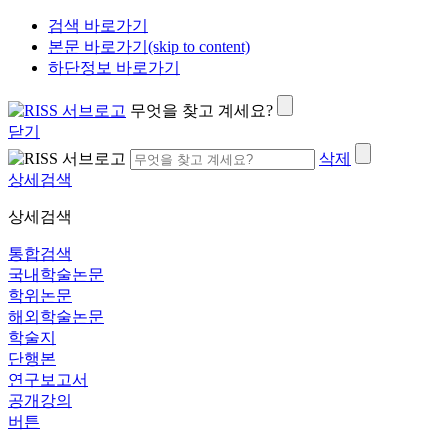
검색 바로가기
본문 바로가기(skip to content)
하단정보 바로가기
무엇을 찾고 계세요?
닫기
삭제
상세검색
상세검색
통합검색
국내학술논문
학위논문
해외학술논문
학술지
단행본
연구보고서
공개강의
버튼