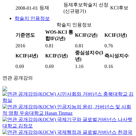
등재후보학술지 선정
등재
KCI후보
2008-01-01
(신규평가)
학술지 인용정보
학술지 인용정보
WOS-KCI 통
기준연도
KCIF(2년)
KCIF(3년)
합IF(2년)
2016
0.81
0.81
0.76
중심성지수(3
KCIF(4년)
KCIF(5년)
즉시성지수
년)
0.69
0.69
1.16
0.16
연관 공개강의
시민사회와 거버넌스
충북대학교
김
학실
인공지능의 윤리, 거버넌스 및 사회
적 영향
우송대학교
Hasan Tinmaz
국제기구와 글로벌거버넌스
나사렛
대학교
김정모
국제행정과 글로벌거버넌스
한경국