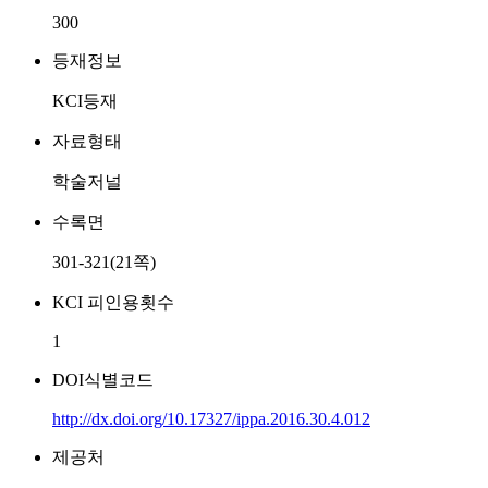
300
등재정보
KCI등재
자료형태
학술저널
수록면
301-321(21쪽)
KCI 피인용횟수
1
DOI식별코드
http://dx.doi.org/10.17327/ippa.2016.30.4.012
제공처