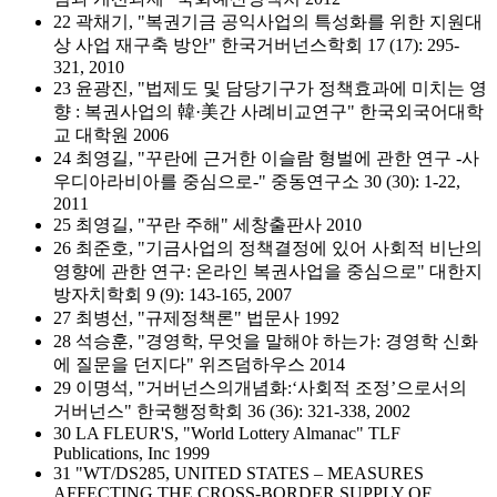
22 곽채기, "복권기금 공익사업의 특성화를 위한 지원대
상 사업 재구축 방안" 한국거버넌스학회 17 (17): 295-
321, 2010
23 윤광진, "법제도 및 담당기구가 정책효과에 미치는 영
향 : 복권사업의 韓·美간 사례비교연구" 한국외국어대학
교 대학원 2006
24 최영길, "꾸란에 근거한 이슬람 형벌에 관한 연구 -사
우디아라비아를 중심으로-" 중동연구소 30 (30): 1-22,
2011
25 최영길, "꾸란 주해" 세창출판사 2010
26 최준호, "기금사업의 정책결정에 있어 사회적 비난의
영향에 관한 연구: 온라인 복권사업을 중심으로" 대한지
방자치학회 9 (9): 143-165, 2007
27 최병선, "규제정책론" 법문사 1992
28 석승훈, "경영학, 무엇을 말해야 하는가: 경영학 신화
에 질문을 던지다" 위즈덤하우스 2014
29 이명석, "거버넌스의개념화:‘사회적 조정’으로서의
거버넌스" 한국행정학회 36 (36): 321-338, 2002
30 LA FLEUR'S, "World Lottery Almanac" TLF
Publications, Inc 1999
31 "WT/DS285, UNITED STATES – MEASURES
AFFECTING THE CROSS-BORDER SUPPLY OF