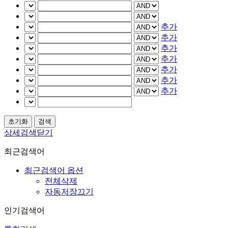
추가
추가
추가
추가
추가
추가
추가
상세검색닫기
최근검색어
최근검색어 옵션
전체삭제
자동저장끄기
인기검색어