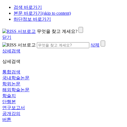
검색 바로가기
본문 바로가기(skip to content)
하단정보 바로가기
무엇을 찾고 계세요?
닫기
삭제
상세검색
상세검색
통합검색
국내학술논문
학위논문
해외학술논문
학술지
단행본
연구보고서
공개강의
버튼