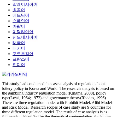
말레이시아어
벵골어
베트남어
스페인어
아랍어
이탈리아어
인도네시아어
태국어
터키어
포르투갈어
프랑스어
힌디어
This study had conducted the case analysis of regulation about
lottery policy in Korea and World. The research analysis is based on
the gambling industry regulation model (Kingma, 2008), policy
type(Lowi, 1964; 1972) and governance theory(Rhodes, 1996).
There are three regulation model with Prohibit Model, Alibi Model
and Risk Model. Research scopes of case study are 9 countries for
three different regulation model. The result of case analysis is as
followed: as identified by the theoretical contemplation, the lottery