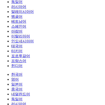
독일어
러시아어
말레이시아어
벵골어
베트남어
스페인어
아랍어
이탈리아어
인도네시아어
태국어
터키어
포르투갈어
프랑스어
힌디어
한국어
영어
일본어
중국어
네덜란드어
독일어
러시아어