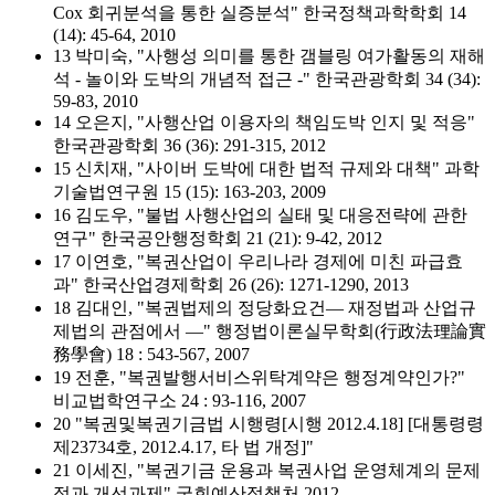
Cox 회귀분석을 통한 실증분석" 한국정책과학학회 14
(14): 45-64, 2010
13 박미숙, "사행성 의미를 통한 갬블링 여가활동의 재해
석 - 놀이와 도박의 개념적 접근 -" 한국관광학회 34 (34):
59-83, 2010
14 오은지, "사행산업 이용자의 책임도박 인지 및 적응"
한국관광학회 36 (36): 291-315, 2012
15 신치재, "사이버 도박에 대한 법적 규제와 대책" 과학
기술법연구원 15 (15): 163-203, 2009
16 김도우, "불법 사행산업의 실태 및 대응전략에 관한
연구" 한국공안행정학회 21 (21): 9-42, 2012
17 이연호, "복권산업이 우리나라 경제에 미친 파급효
과" 한국산업경제학회 26 (26): 1271-1290, 2013
18 김대인, "복권법제의 정당화요건― 재정법과 산업규
제법의 관점에서 ―" 행정법이론실무학회(行政法理論實
務學會) 18 : 543-567, 2007
19 전훈, "복권발행서비스위탁계약은 행정계약인가?"
비교법학연구소 24 : 93-116, 2007
20 "복권및복권기금법 시행령[시행 2012.4.18] [대통령령
제23734호, 2012.4.17, 타 법 개정]"
21 이세진, "복권기금 운용과 복권사업 운영체계의 문제
점과 개선과제" 국회예산정책처 2012