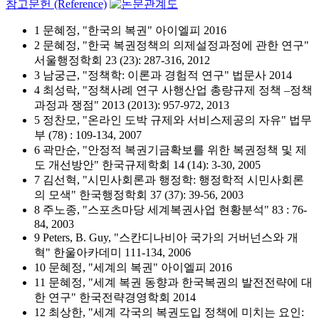
참고문헌 (Reference)
1 문혜정, "한국의 복권" 아이엘피 2016
2 문혜정, "한국 복권정책의 의제설정과정에 관한 연구"
서울행정학회 23 (23): 287-316, 2012
3 남궁근, "정책학: 이론과 경험적 연구" 법문사 2014
4 최성락, "정책사례 연구 사행산업 총량규제 정책 –정책
과정과 쟁점" 2013 (2013): 957-972, 2013
5 정찬모, "온라인 도박 규제와 서비스제공의 자유" 법무
부 (78) : 109-134, 2007
6 곽만순, "안정적 복권기금확보를 위한 복권정책 및 제
도 개선방안" 한국규제학회 14 (14): 3-30, 2005
7 김선혁, "시민사회론과 행정학: 행정학적 시민사회론
의 모색" 한국행정학회 37 (37): 39-56, 2003
8 주노종, "스포츠마당 세계복권사업 현황분석" 83 : 76-
84, 2003
9 Peters, B. Guy, "스칸디나비아 국가의 거버넌스와 개
혁" 한울아카데미 111-134, 2006
10 문혜정, "세계의 복권" 아이엘피 2016
11 문혜정, "세계 복권 동향과 한국복권의 발전전략에 대
한 연구" 한국전략경영학회 2014
12 최상한, "세계 각국의 복권도입 정책에 미치는 요인: