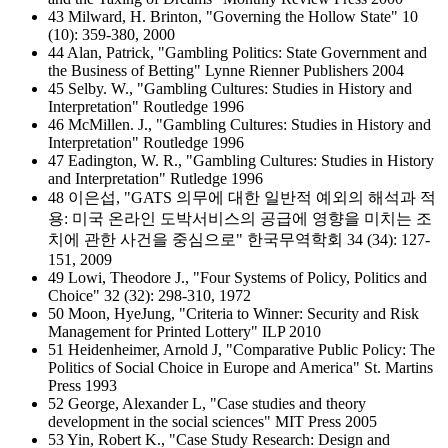
43 Milward, H. Brinton, "Governing the Hollow State" 10
(10): 359-380, 2000
44 Alan, Patrick, "Gambling Politics: State Government and
the Business of Betting" Lynne Rienner Publishers 2004
45 Selby. W., "Gambling Cultures: Studies in History and
Interpretation" Routledge 1996
46 McMillen. J., "Gambling Cultures: Studies in History and
Interpretation" Routledge 1996
47 Eadington, W. R., "Gambling Cultures: Studies in History
and Interpretation" Rutledge 1996
48 이은섭, "GATS 의무에 대한 일반적 예외의 해석과 적
용: 미국 온라인 도박서비스의 공급에 영향을 미치는 조
치에 관한 사건을 중심으로" 한국무역학회 34 (34): 127-
151, 2009
49 Lowi, Theodore J., "Four Systems of Policy, Politics and
Choice" 32 (32): 298-310, 1972
50 Moon, HyeJung, "Criteria to Winner: Security and Risk
Management for Printed Lottery" ILP 2010
51 Heidenheimer, Arnold J, "Comparative Public Policy: The
Politics of Social Choice in Europe and America" St. Martins
Press 1993
52 George, Alexander L, "Case studies and theory
development in the social sciences" MIT Press 2005
53 Yin, Robert K., "Case Study Research: Design and