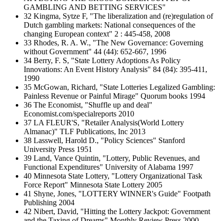
GAMBLING AND BETTING SERVICES"
32 Kingma, Sytze F, "The liberalization and (re)regulation of
Dutch gambling markets: National consequences of the
changing European context" 2 : 445-458, 2008
33 Rhodes, R. A. W., "The New Governance: Governing
without Government" 44 (44): 652-667, 1996
34 Berry, F. S, "State Lottery Adoptions As Policy
Innovations: An Event History Analysis" 84 (84): 395-411,
1990
35 McGowan, Richard, "State Lotteries Legalized Gambling:
Painless Revenue or Painful Mirage" Quorum books 1994
36 The Economist, "Shuffle up and deal"
Economist.com/specialreports 2010
37 LA FLEUR'S, "Retailer Analysis(World Lottery
Almanac)" TLF Publications, Inc 2013
38 Lasswell, Harold D., "Policy Sciences" Stanford
University Press 1951
39 Land, Vance Quintin, "Lottery, Public Revenues, and
Functional Expenditures" University of Alabama 1997
40 Minnesota State Lottery, "Lottery Organizational Task
Force Report" Minnesota State Lottery 2005
41 Shyne, Jones, "LOTTERY WINNER's Guide" Footpath
Publishing 2004
42 Nibert, David, "Hitting the Lottery Jackpot: Government
and the Taxing of Dreams" Monthly Review Press 2000