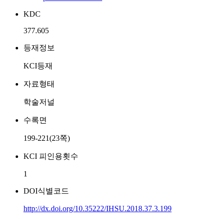
KDC
377.605
등재정보
KCI등재
자료형태
학술저널
수록면
199-221(23쪽)
KCI 피인용횟수
1
DOI식별코드
http://dx.doi.org/10.35222/IHSU.2018.37.3.199