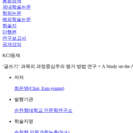
통합검색
국내학술논문
학위논문
해외학술논문
학술지
단행본
연구보고서
공개강의
KCI등재
‘글쓰기’ 과목의 과정중심주의 평가 방법 연구 = A Study on the Assessment
저자
최은영(Choi, Eun-young)
발행기관
순천향대학교 인문학연구소
학술지명
순천향 인문과학논총(N/A)