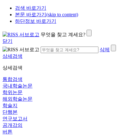
검색 바로가기
본문 바로가기(skip to content)
하단정보 바로가기
무엇을 찾고 계세요?
닫기
삭제
상세검색
상세검색
통합검색
국내학술논문
학위논문
해외학술논문
학술지
단행본
연구보고서
공개강의
버튼