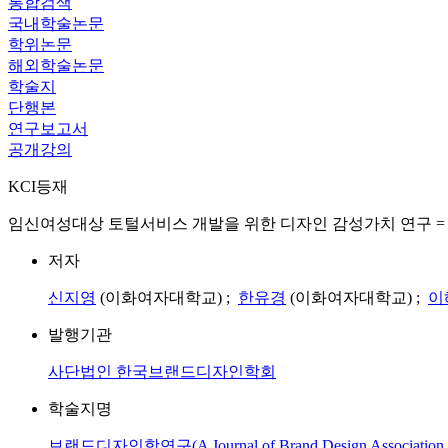
통합검색
국내학술논문
학위논문
해외학술논문
학술지
단행본
연구보고서
공개강의
KCI등재
임신여성대상 토털서비스 개발을 위한 디자인 감성가치 연구 = Research on Desi
저자
신지영
(이화여자대학교) ;
한유경
(이화여자대학교) ;
이
발행기관
사단법인 한국브랜드디자인학회
학술지명
브랜드디자인학연구(A Journal of Brand Design Association o