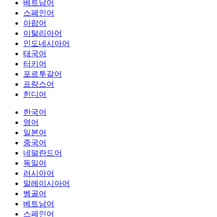
베트남어
스페인어
아랍어
이탈리아어
인도네시아어
태국어
터키어
포르투갈어
프랑스어
힌디어
한국어
영어
일본어
중국어
네덜란드어
독일어
러시아어
말레이시아어
벵골어
베트남어
스페인어