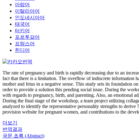
아랍어
이탈리아어
인도네시아어
태국어
터키어
포르투갈어
프랑스어
힌디어
The rate of pregnancy and birth is rapidly decreasing due to an increas
fact that there is a limitation. The overflow of indiscrete information 
mother and fetus in a negative sense. This study sets its foundation 
order to provide a solution this pending social issue. During the wo
with regards to pregnancy, birth, and parenting. Also, an emotional ad
During the final stage of the workshop, a team project utilizing coll
analyzed to identify the representative personality strengths to derive 
provision website for pregnant women, and contributions to the devel
더보기
번역결과
국문 초록 (Abstract)