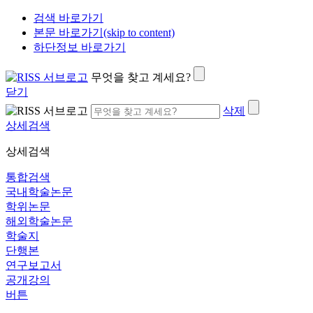
검색 바로가기
본문 바로가기(skip to content)
하단정보 바로가기
무엇을 찾고 계세요?
닫기
삭제
상세검색
상세검색
통합검색
국내학술논문
학위논문
해외학술논문
학술지
단행본
연구보고서
공개강의
버튼