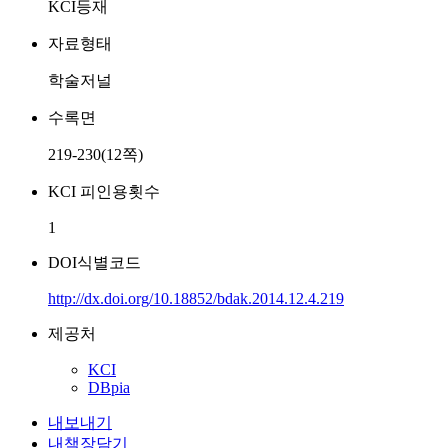
KCI등재
자료형태
학술저널
수록면
219-230(12쪽)
KCI 피인용횟수
1
DOI식별코드
http://dx.doi.org/10.18852/bdak.2014.12.4.219
제공처
KCI
DBpia
내보내기
내책장담기