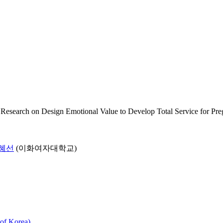
gn Emotional Value to Develop Total Service for Preg
혜선
(이화여자대학교)
f Korea)