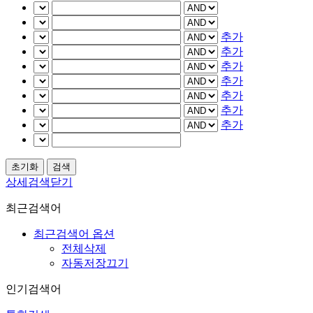
추가
추가
추가
추가
추가
추가
추가
상세검색닫기
최근검색어
최근검색어 옵션
전체삭제
자동저장끄기
인기검색어