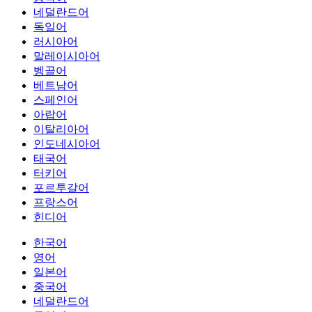
네덜란드어
독일어
러시아어
말레이시아어
벵골어
베트남어
스페인어
아랍어
이탈리아어
인도네시아어
태국어
터키어
포르투갈어
프랑스어
힌디어
한국어
영어
일본어
중국어
네덜란드어