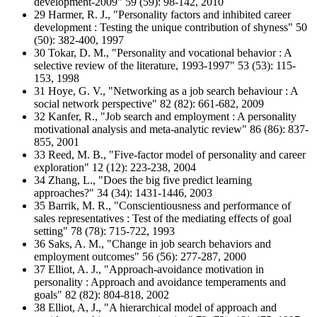
development-2009" 59 (59): 98-142, 2010
29 Harmer, R. J., "Personality factors and inhibited career
development : Testing the unique contribution of shyness" 50
(50): 382-400, 1997
30 Tokar, D. M., "Personality and vocational behavior : A
selective review of the literature, 1993-1997" 53 (53): 115-
153, 1998
31 Hoye, G. V., "Networking as a job search behaviour : A
social network perspective" 82 (82): 661-682, 2009
32 Kanfer, R., "Job search and employment : A personality
motivational analysis and meta-analytic review" 86 (86): 837-
855, 2001
33 Reed, M. B., "Five-factor model of personality and career
exploration" 12 (12): 223-238, 2004
34 Zhang, L., "Does the big five predict learning
approaches?" 34 (34): 1431-1446, 2003
35 Barrik, M. R., "Conscientiousness and performance of
sales representatives : Test of the mediating effects of goal
setting" 78 (78): 715-722, 1993
36 Saks, A. M., "Change in job search behaviors and
employment outcomes" 56 (56): 277-287, 2000
37 Elliot, A. J., "Approach-avoidance motivation in
personality : Approach and avoidance temperaments and
goals" 82 (82): 804-818, 2002
38 Elliot, A, J., "A hierarchical model of approach and