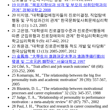
19 이은희, "목표지향성과 성격 및 부모의 성취압력과의
관계" 경북대학교 2008
20 이지영, "대학졸업예정자들의 진로미결정, 직업탐색
행동 및 구직성과간의 관계" 한국문화및사회문제심리학
회 11 (11): 1-23, 2005
21 고은영, "대학생의 진로결정수준과 진로준비행동에
따른 군집유형과 진로장애와의 관계" 한국심리학회산하
학교심리학회 9 (9): 417-442, 2012
22 최윤경, "대학생 진로준비행동 척도 개발 및 타당화"
한국상담학회 13 (13): 2085-2097, 2012
23 金鳳煥, "大學生의 進路決定水準과 進路準備行動의
發達 및 二次元的 類型化" 서울대학교 1997
24 Côté, S., "Trait affect and job search outcomes" 68 (68):
233-252, 2006
25 Komarraju, M., "The relationship between the big five
personality traits and academic motivation" 39 (39): 557-567,
2005
26 Blustein, D. L., "The relationship between motivational
processes and career exploration" 32 (32): 345-357, 1988
27 Judge, T. A., "Relationship of personality to performance
motivation : a meta-analytic review" 87 (87): 797-, 2002
28 Paul, J. H., "Practice and research in career counseling and