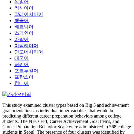
독일어
러시아어
말레이시아어
벵골어
베트남어
스페인어
아랍어
이탈리아어
인도네시아어
태국어
터키어
포르투갈어
프랑스어
힌디어
This study examined cluster types based on Big 5 and achievement
goal orientations as individual inner variables that would be
predicting different career preparation behaviors among college
students. The NEO-FFI, Career Achievement Goal Items, and
Career Preparation Behavior Scale were administered to 568 college
students in Seoul. The presence of four clusters was identified by