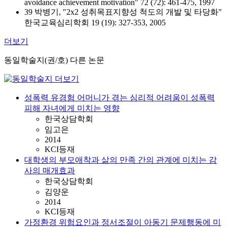
avoidance achievement motivation" 72 (72): 461-475, 1997
39 박병기, "2x2 성취목표지향성 척도의 개발 및 타당화"
한국교육심리학회 19 (19): 327-353, 2005
더보기
동일학술지(권/호) 다른 논문
성폭력 유경험 어머니가 겪는 심리적 어려움이 성폭력
피해 자녀에게 미치는 영향
한국상담학회
임고은
2014
KCI등재
대학생의 부모애착과 삶의 만족 간의 관계에 미치는 감
사의 매개효과
한국상담학회
김양운
2014
KCI등재
가정환경 위험요인과 정서조절이 아동기 문제행동에 미