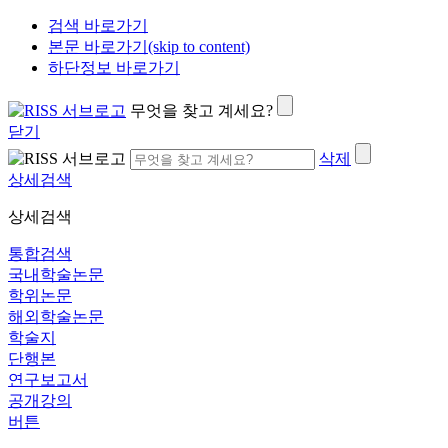
검색 바로가기
본문 바로가기(skip to content)
하단정보 바로가기
무엇을 찾고 계세요?
닫기
삭제
상세검색
상세검색
통합검색
국내학술논문
학위논문
해외학술논문
학술지
단행본
연구보고서
공개강의
버튼