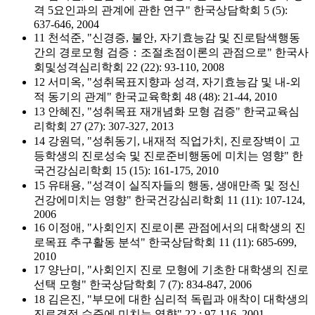
격 5요인과의 관계에 관한 연구" 한국상담학회 5 (5):
637-646, 2004
11 천석준, "신경증, 불안, 자기효능감 및 진로탐색행동
간의 경로모형 검증：조절초점이론의 관점으로" 한국사
회및성격심리학회 22 (22): 93-110, 2008
12 서미옥, "성취목표지향과 성격, 자기효능감 및 내-외
적 동기의 관계" 한국교육학회 48 (48): 21-44, 2010
13 안혜진, "성취목표 재개념화 모형 검증" 한국교육심
리학회 27 (27): 307-327, 2013
14 강원덕, "성취동기, 내재적 직업가치, 진로장벽이 고
등학생의 진로성숙 및 진로준비행동에 미치는 영향" 한
국건강심리학회 15 (15): 161-175, 2010
15 유태용, "성격이 실직자들의 행동, 생애만족 및 정신
건강에미치는 영향" 한국건강심리학회 11 (11): 107-124,
2006
16 이정애, "사회인지 진로이론 관점에서의 대학생의 진
로목표 추구활동 분석" 한국상담학회 11 (11): 685-699,
2010
17 양난미, "사회인지 진로 모형에 기초한 대학생의 진로
선택 모형" 한국상담학회 7 (7): 834-847, 2006
18 김은진, "부모에 대한 심리적 독립과 애착이 대학생의
진로결정 수준에 미치는 영향" 22 : 97-116, 2001