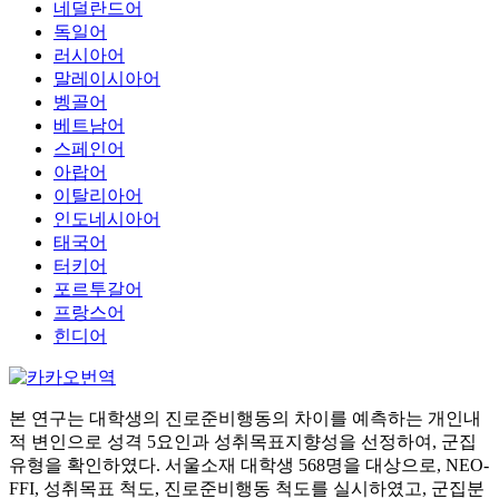
네덜란드어
독일어
러시아어
말레이시아어
벵골어
베트남어
스페인어
아랍어
이탈리아어
인도네시아어
태국어
터키어
포르투갈어
프랑스어
힌디어
본 연구는 대학생의 진로준비행동의 차이를 예측하는 개인내
적 변인으로 성격 5요인과 성취목표지향성을 선정하여, 군집
유형을 확인하였다. 서울소재 대학생 568명을 대상으로, NEO-
FFI, 성취목표 척도, 진로준비행동 척도를 실시하였고, 군집분