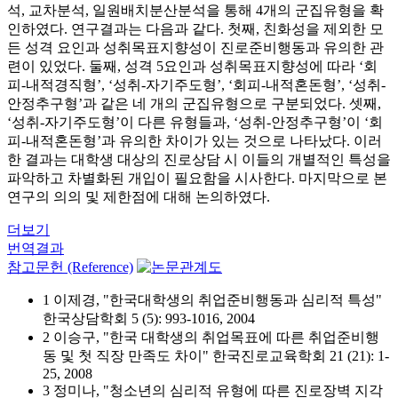
석, 교차분석, 일원배치분산분석을 통해 4개의 군집유형을 확
인하였다. 연구결과는 다음과 같다. 첫째, 친화성을 제외한 모
든 성격 요인과 성취목표지향성이 진로준비행동과 유의한 관
련이 있었다. 둘째, 성격 5요인과 성취목표지향성에 따라 ‘회
피-내적경직형’, ‘성취-자기주도형’, ‘회피-내적혼돈형’, ‘성취-
안정추구형’과 같은 네 개의 군집유형으로 구분되었다. 셋째,
‘성취-자기주도형’이 다른 유형들과, ‘성취-안정추구형’이 ‘회
피-내적혼돈형’과 유의한 차이가 있는 것으로 나타났다. 이러
한 결과는 대학생 대상의 진로상담 시 이들의 개별적인 특성을
파악하고 차별화된 개입이 필요함을 시사한다. 마지막으로 본
연구의 의의 및 제한점에 대해 논의하였다.
더보기
번역결과
참고문헌 (Reference)
1 이제경, "한국대학생의 취업준비행동과 심리적 특성"
한국상담학회 5 (5): 993-1016, 2004
2 이승구, "한국 대학생의 취업목표에 따른 취업준비행
동 및 첫 직장 만족도 차이" 한국진로교육학회 21 (21): 1-
25, 2008
3 정미나, "청소년의 심리적 유형에 따른 진로장벽 지각