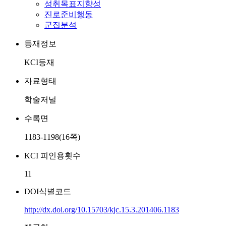
성취목표지향성
진로준비행동
군집분석
등재정보
KCI등재
자료형태
학술저널
수록면
1183-1198(16쪽)
KCI 피인용횟수
11
DOI식별코드
http://dx.doi.org/10.15703/kjc.15.3.201406.1183