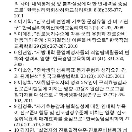
의 차이: 내외통제성 및 불확실성에 대한 인내력을 중심
으로" 한국심리학회산하학교심리학회 8 (8): 359-377,
2011
4 이기학, "진로선택 변인에 기초한 군집유형 간 비교 연
구" 한국심리학회산하학교심리학회 5 (5): 81-95, 2008
5 이예진, "진로동기수준에 따른 군집 유형과 진로준비
행동과의 관계 : 자기결정성 이론을 바탕으로" 한국직업
교육학회 29 (29): 267-287, 2010
6 안관영, "지방대학 졸업예정자들의 직업탐색활동의 변
화와 성격의 영향" 한국경영교육학회 41 (41): 331-350,
2006
7 이소영, "중학생의 성취목표 동기유형과 성격요인 간
의 관계분석" 한국교육방법학회 23 (23): 107-125, 2011
8 이상희, "재취업구직자의 성격 5요인이 구직효능감과
진로준비행동에 미치는 영향 -고용지원집단 프로그램
참가자를 대상으로 -" 학생생활상담연구소 32 (32): 85-
102, 2011
9 김경욱, "자기효능감과 불확실성에 대한 인내력 부족
이 진로준비행동 및 진로결정수준에 미치는 영향: 진로
성취목표의 매개효과를 중심으로" 한국상담심리학회 21
(21): 501-519, 2009
10 김지연, "실업자의 진로결정수준·진로준비행동과 성