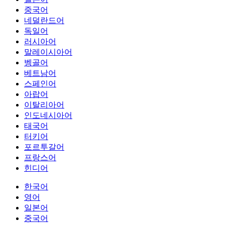
중국어
네덜란드어
독일어
러시아어
말레이시아어
벵골어
베트남어
스페인어
아랍어
이탈리아어
인도네시아어
태국어
터키어
포르투갈어
프랑스어
힌디어
한국어
영어
일본어
중국어