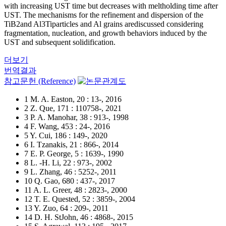
with increasing UST time but decreases with meltholding time after
UST. The mechanisms for the refinement and dispersion of the
TiB2and Al3Tiparticles and Al grains arediscussed considering
fragmentation, nucleation, and growth behaviors induced by the
UST and subsequent solidification.
더보기
번역결과
참고문헌 (Reference)
1 M. A. Easton, 20 : 13-, 2016
2 Z. Que, 171 : 110758-, 2021
3 P. A. Manohar, 38 : 913-, 1998
4 F. Wang, 453 : 24-, 2016
5 Y. Cui, 186 : 149-, 2020
6 I. Tzanakis, 21 : 866-, 2014
7 E. P. George, 5 : 1639-, 1990
8 L. -H. Li, 22 : 973-, 2002
9 L. Zhang, 46 : 5252-, 2011
10 Q. Gao, 680 : 437-, 2017
11 A. L. Greer, 48 : 2823-, 2000
12 T. E. Quested, 52 : 3859-, 2004
13 Y. Zuo, 64 : 209-, 2011
14 D. H. StJohn, 46 : 4868-, 2015