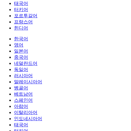
태국어
터키어
포르투갈어
프랑스어
힌디어
한국어
영어
일본어
중국어
네덜란드어
독일어
러시아어
말레이시아어
벵골어
베트남어
스페인어
아랍어
이탈리아어
인도네시아어
태국어
터키어