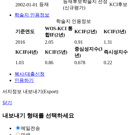
등재후보학술지 선정
등재
KCI후보
2002-01-01
(신규평가)
학술지 인용정보
학술지 인용정보
WOS-KCI 통
기준연도
KCIF(2년)
KCIF(3년)
합IF(2년)
2016
2.05
0.91
1.31
중심성지수(3
KCIF(4년)
KCIF(5년)
즉시성지수
년)
1.03
0.86
0.678
0.22
복사/대출신청
인용하기
서지정보 내보내기(Export)
닫기
내보내기 형태를 선택하세요
메일전송
인쇄