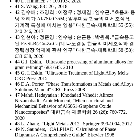
40 D. Himmler, 7 : 100103-, 2020
41 S. Wang, 83 : 26-, 2018
42 김수배 ; 조영희 ; 이정무 ; 정재길 ; 임수근, "초음파 용
탕 처리가 Al-7Si-0.35Mg 알루미늄 합금의 미세조직 및
기계적 특성에 미치는 영향" 대한금속·재료학회 55 (55):
240-246, 2017
43 임현아 ; 정준영 ; 안수봉 ; 손근용 ; 박원욱, "급속응고
된 Fe-Si-B(-Cu-Zr-Ca)계 나노결정 합금의 미세조직과 결
정립성장 억제에 관한 연구" 대한금속·재료학회 58 (58):
633-638, 2020
44 G.I. Eskin, "Ultrasonic processing of aluminum alloys for
grain refining" 683-645, 2010
45 G. I. Eskin, "Ultrasonic Treatment of Light Alloy Melts"
CRC Press 2015
46 D.A. Porter, "Phase Transformations in Metals and Alloys:
Solutions Manual" CRC Press 2008
47 Mahdi Hedayatian ; Khodadad Vahedi ; Alireza
Nezamabadi ; Amir Momeni, "Microstructural and
Mechanical Behavior of Al6061-Graphene Oxide
Nanocomposites" 대한금속·재료학회 26 (26): 760-772,
2020
48 L. Zhang, "Light Metals 2012" Springer 999-1004, 2012
49 N. Saunders, "CALPHAD–Calculation of Phase
Diagrams: A Comprehensive Guide" Elsevier 1998