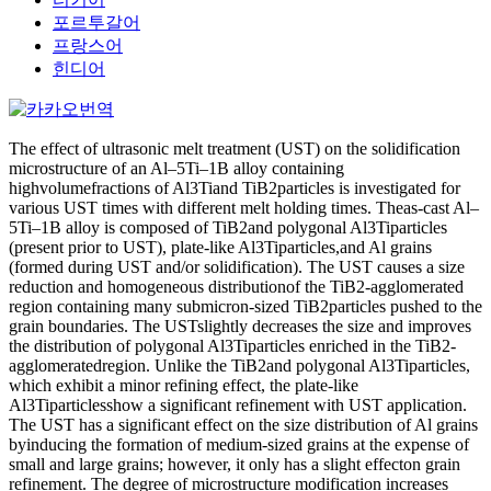
포르투갈어
프랑스어
힌디어
The effect of ultrasonic melt treatment (UST) on the solidification
microstructure of an Al–5Ti–1B alloy containing
highvolumefractions of Al3Tiand TiB2particles is investigated for
various UST times with different melt holding times. Theas-cast Al–
5Ti–1B alloy is composed of TiB2and polygonal Al3Tiparticles
(present prior to UST), plate-like Al3Tiparticles,and Al grains
(formed during UST and/or solidification). The UST causes a size
reduction and homogeneous distributionof the TiB2-agglomerated
region containing many submicron-sized TiB2particles pushed to the
grain boundaries. The USTslightly decreases the size and improves
the distribution of polygonal Al3Tiparticles enriched in the TiB2-
agglomeratedregion. Unlike the TiB2and polygonal Al3Tiparticles,
which exhibit a minor refining effect, the plate-like
Al3Tiparticlesshow a significant refinement with UST application.
The UST has a significant effect on the size distribution of Al grains
byinducing the formation of medium-sized grains at the expense of
small and large grains; however, it only has a slight effecton grain
refinement. The degree of microstructure modification increases