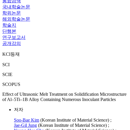
통합검색
국내학술논문
학위논문
해외학술논문
학술지
단행본
연구보고서
공개강의
KCI등재
SCI
SCIE
SCOPUS
Effect of Ultrasonic Melt Treatment on Solidification Microstructure
of Al–5Ti–1B Alloy Containing Numerous Inoculant Particles
저자
Soo‑Bae Kim
(Korean Institute of Material Science) ;
Jae‑Gil Jung
(Korean Institute of Material Science) ;