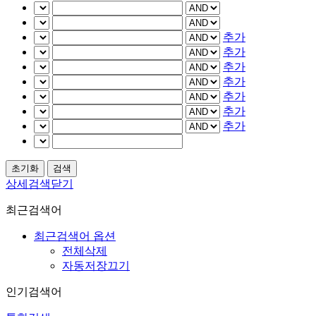
추가
추가
추가
추가
추가
추가
추가
상세검색닫기
최근검색어
최근검색어 옵션
전체삭제
자동저장끄기
인기검색어