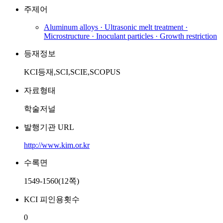
주제어
Aluminum alloys · Ultrasonic melt treatment ·
Microstructure · Inoculant particles · Growth restriction
등재정보
KCI등재,SCI,SCIE,SCOPUS
자료형태
학술저널
발행기관 URL
http://www.kim.or.kr
수록면
1549-1560(12쪽)
KCI 피인용횟수
0