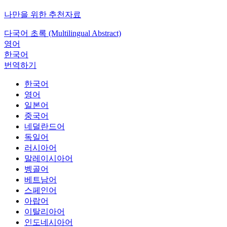
나만을 위한 추천자료
다국어 초록 (Multilingual Abstract)
영어
한국어
번역하기
한국어
영어
일본어
중국어
네덜란드어
독일어
러시아어
말레이시아어
벵골어
베트남어
스페인어
아랍어
이탈리아어
인도네시아어