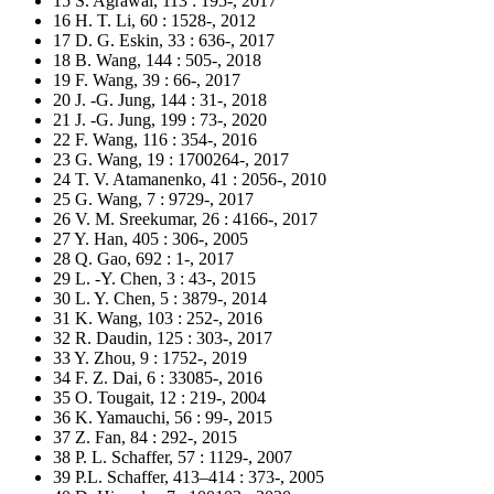
15 S. Agrawal, 113 : 195-, 2017
16 H. T. Li, 60 : 1528-, 2012
17 D. G. Eskin, 33 : 636-, 2017
18 B. Wang, 144 : 505-, 2018
19 F. Wang, 39 : 66-, 2017
20 J. -G. Jung, 144 : 31-, 2018
21 J. -G. Jung, 199 : 73-, 2020
22 F. Wang, 116 : 354-, 2016
23 G. Wang, 19 : 1700264-, 2017
24 T. V. Atamanenko, 41 : 2056-, 2010
25 G. Wang, 7 : 9729-, 2017
26 V. M. Sreekumar, 26 : 4166-, 2017
27 Y. Han, 405 : 306-, 2005
28 Q. Gao, 692 : 1-, 2017
29 L. -Y. Chen, 3 : 43-, 2015
30 L. Y. Chen, 5 : 3879-, 2014
31 K. Wang, 103 : 252-, 2016
32 R. Daudin, 125 : 303-, 2017
33 Y. Zhou, 9 : 1752-, 2019
34 F. Z. Dai, 6 : 33085-, 2016
35 O. Tougait, 12 : 219-, 2004
36 K. Yamauchi, 56 : 99-, 2015
37 Z. Fan, 84 : 292-, 2015
38 P. L. Schaffer, 57 : 1129-, 2007
39 P.L. Schaffer, 413–414 : 373-, 2005