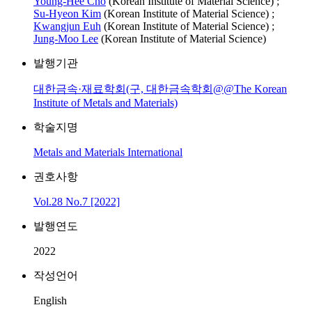
Young‑Hee Cho
(Korean Institute of Material Science) ;
Su‑Hyeon Kim
(Korean Institute of Material Science) ;
Kwangjun Euh
(Korean Institute of Material Science) ;
Jung‑Moo Lee
(Korean Institute of Material Science)
발행기관
대한금속·재료학회(구, 대한금속학회@@The Korean
Institute of Metals and Materials)
학술지명
Metals and Materials International
권호사항
Vol.28 No.7 [2022]
발행연도
2022
작성언어
English