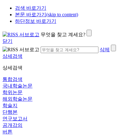
검색 바로가기
본문 바로가기(skip to content)
하단정보 바로가기
무엇을 찾고 계세요?
닫기
삭제
상세검색
상세검색
통합검색
국내학술논문
학위논문
해외학술논문
학술지
단행본
연구보고서
공개강의
버튼