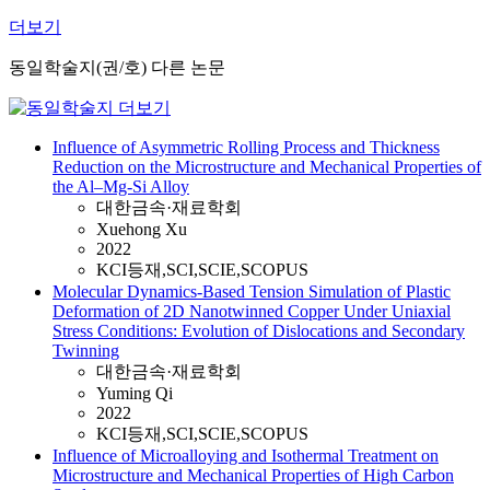
더보기
동일학술지(권/호) 다른 논문
Influence of Asymmetric Rolling Process and Thickness
Reduction on the Microstructure and Mechanical Properties of
the Al–Mg-Si Alloy
대한금속·재료학회
Xuehong Xu
2022
KCI등재,SCI,SCIE,SCOPUS
Molecular Dynamics-Based Tension Simulation of Plastic
Deformation of 2D Nanotwinned Copper Under Uniaxial
Stress Conditions: Evolution of Dislocations and Secondary
Twinning
대한금속·재료학회
Yuming Qi
2022
KCI등재,SCI,SCIE,SCOPUS
Influence of Microalloying and Isothermal Treatment on
Microstructure and Mechanical Properties of High Carbon