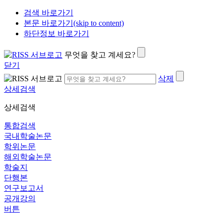
검색 바로가기
본문 바로가기(skip to content)
하단정보 바로가기
무엇을 찾고 계세요?
닫기
삭제
상세검색
상세검색
통합검색
국내학술논문
학위논문
해외학술논문
학술지
단행본
연구보고서
공개강의
버튼