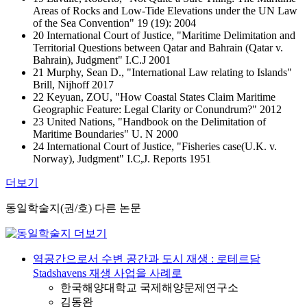
Areas of Rocks and Low-Tide Elevations under the UN Law
of the Sea Convention" 19 (19): 2004
20 International Court of Justice, "Maritime Delimitation and
Territorial Questions between Qatar and Bahrain (Qatar v.
Bahrain), Judgment" I.C.J 2001
21 Murphy, Sean D., "International Law relating to Islands"
Brill, Nijhoff 2017
22 Keyuan, ZOU, "How Coastal States Claim Maritime
Geographic Feature: Legal Clarity or Conundrum?" 2012
23 United Nations, "Handbook on the Delimitation of
Maritime Boundaries" U. N 2000
24 International Court of Justice, "Fisheries case(U.K. v.
Norway), Judgment" I.C,J. Reports 1951
더보기
동일학술지(권/호) 다른 논문
역공간으로서 수변 공간과 도시 재생 : 로테르담
Stadshavens 재생 사업을 사례로
한국해양대학교 국제해양문제연구소
김동완