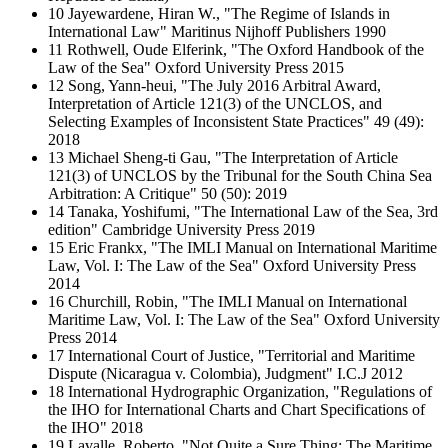
10 Jayewardene, Hiran W., "The Regime of Islands in
International Law" Maritinus Nijhoff Publishers 1990
11 Rothwell, Oude Elferink, "The Oxford Handbook of the
Law of the Sea" Oxford University Press 2015
12 Song, Yann-heui, "The July 2016 Arbitral Award,
Interpretation of Article 121(3) of the UNCLOS, and
Selecting Examples of Inconsistent State Practices" 49 (49):
2018
13 Michael Sheng-ti Gau, "The Interpretation of Article
121(3) of UNCLOS by the Tribunal for the South China Sea
Arbitration: A Critique" 50 (50): 2019
14 Tanaka, Yoshifumi, "The International Law of the Sea, 3rd
edition" Cambridge University Press 2019
15 Eric Frankx, "The IMLI Manual on International Maritime
Law, Vol. I: The Law of the Sea" Oxford University Press
2014
16 Churchill, Robin, "The IMLI Manual on International
Maritime Law, Vol. I: The Law of the Sea" Oxford University
Press 2014
17 International Court of Justice, "Territorial and Maritime
Dispute (Nicaragua v. Colombia), Judgment" I.C.J 2012
18 International Hydrographic Organization, "Regulations of
the IHO for International Charts and Chart Specifications of
the IHO" 2018
19 Lavalle, Roberto, "Not Quite a Sure Thing: The Maritime