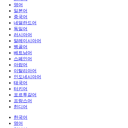
영어
일본어
중국어
네덜란드어
독일어
러시아어
말레이시아어
벵골어
베트남어
스페인어
아랍어
이탈리아어
인도네시아어
태국어
터키어
포르투갈어
프랑스어
힌디어
한국어
영어