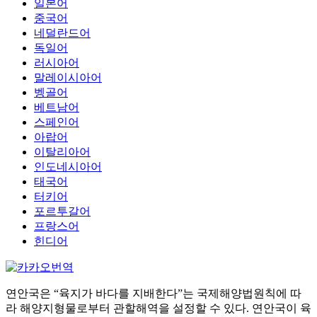
일본어
중국어
네덜란드어
독일어
러시아어
말레이시아어
벵골어
베트남어
스페인어
아랍어
이탈리아어
인도네시아어
태국어
터키어
포르투갈어
프랑스어
힌디어
연안국은 “육지가 바다를 지배한다”는 국제해양법원칙에 따
라 해양지형물로부터 관할해역을 설정할 수 있다. 연안국이 육