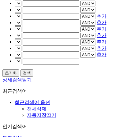
추가
추가
추가
추가
추가
추가
추가
상세검색닫기
최근검색어
최근검색어 옵션
전체삭제
자동저장끄기
인기검색어