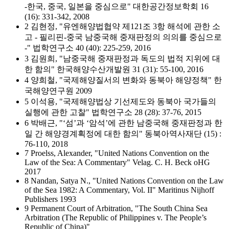
-한국, 중국, 일본을 중심으로" 대한공간정보학회 16
(16): 331-342, 2008
2 김현정, "유엔해양법협약 제121조 3항 해석에 관한 소
고 - 필리핀-중국 남중국해 중재판정의 의의를 중심으로
-" 법학연구소 40 (40): 225-259, 2016
3 김원희, "남중국해 중재판정과 독도의 법적 지위에 대
한 함의" 한국해양수산개발원 31 (31): 55-100, 2016
4 양희철, "국제해양질서의 변화와 동북아 해양정책" 한
국해양연구원 2009
5 이석용, "국제해양법상 기선제도와 동북아 국가들의
실행에 관한 고찰" 법학연구소 28 (28): 37-76, 2015
6 박배근, "‘섬’과 ‘암석’에 관한 남중국해 중재판정과 한
일 간 해양경계획정에 대한 함의" 동북아역사재단 (15) :
76-110, 2018
7 Proelss, Alexander, "United Nations Convention on the
Law of the Sea: A Commentary" Velag. C. H. Beck oHG
2017
8 Nandan, Satya N., "United Nations Convention on the Law
of the Sea 1982: A Commentary, Vol. II" Maritinus Nijhoff
Publishers 1993
9 Permanent Court of Arbitration, "The South China Sea
Arbitration (The Republic of Philippines v. The People’s
Republic of China)"