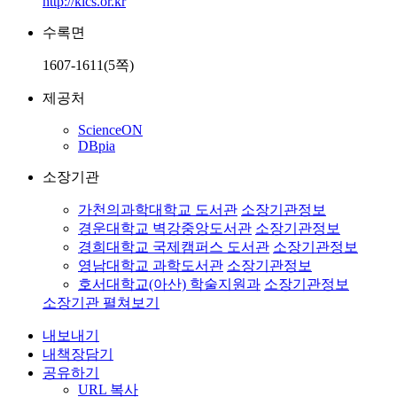
http://kics.or.kr
수록면
1607-1611(5쪽)
제공처
ScienceON
DBpia
소장기관
가천의과학대학교 도서관
소장기관정보
경운대학교 벽강중앙도서관
소장기관정보
경희대학교 국제캠퍼스 도서관
소장기관정보
영남대학교 과학도서관
소장기관정보
호서대학교(아산) 학술지원과
소장기관정보
소장기관 펼쳐보기
내보내기
내책장담기
공유하기
URL 복사