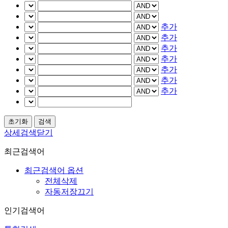
추가
추가
추가
추가
추가
추가
추가
상세검색닫기
최근검색어
최근검색어 옵션
전체삭제
자동저장끄기
인기검색어