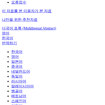
오류접수
이 자료를 본 이용자가 본 자료
나만을 위한 추천자료
다국어 초록 (Multilingual Abstract)
영어
한국어
번역하기
한국어
영어
일본어
중국어
네덜란드어
독일어
러시아어
말레이시아어
벵골어
베트남어
스페인어