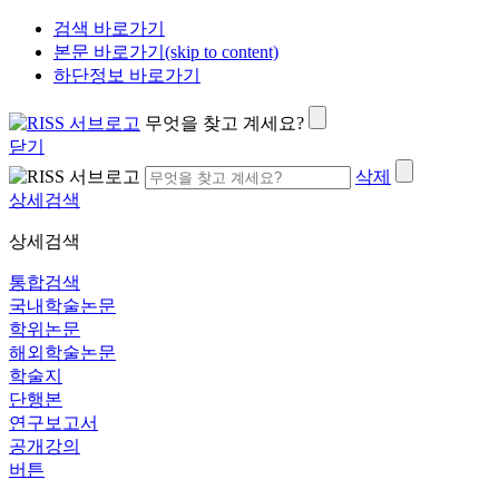
검색 바로가기
본문 바로가기(skip to content)
하단정보 바로가기
무엇을 찾고 계세요?
닫기
삭제
상세검색
상세검색
통합검색
국내학술논문
학위논문
해외학술논문
학술지
단행본
연구보고서
공개강의
버튼