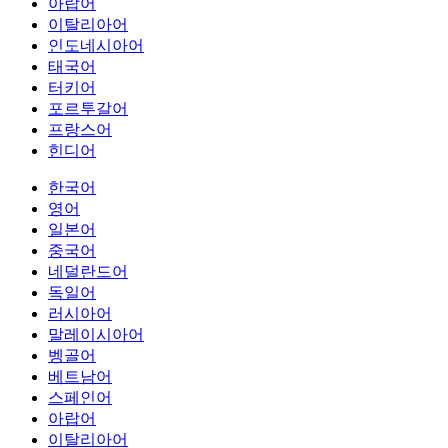
아랍어
이탈리아어
인도네시아어
태국어
터키어
포르투갈어
프랑스어
힌디어
한국어
영어
일본어
중국어
네덜란드어
독일어
러시아어
말레이시아어
벵골어
베트남어
스페인어
아랍어
이탈리아어