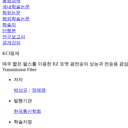
통합검색
국내학술논문
학위논문
해외학술논문
학술지
단행본
연구보고서
공개강의
KCI등재
매우 짧은 펄스를 이용한 RZ 포맷 광전송의 성능과 전송용 광섬유의 색 분산과의 상관관계 
Transmission Fiber
저자
박상규
;
정제명
발행기관
한국통신학회
학술지명