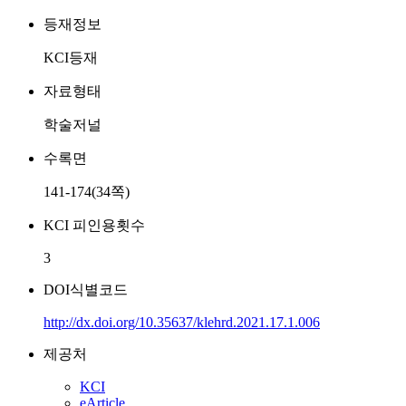
등재정보
KCI등재
자료형태
학술저널
수록면
141-174(34쪽)
KCI 피인용횟수
3
DOI식별코드
http://dx.doi.org/10.35637/klehrd.2021.17.1.006
제공처
KCI
eArticle