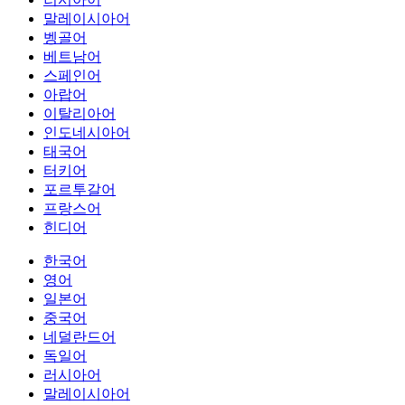
말레이시아어
벵골어
베트남어
스페인어
아랍어
이탈리아어
인도네시아어
태국어
터키어
포르투갈어
프랑스어
힌디어
한국어
영어
일본어
중국어
네덜란드어
독일어
러시아어
말레이시아어