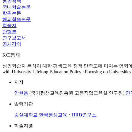
통합검색
국내학술논문
학위논문
해외학술논문
학술지
단행본
연구보고서
공개강의
KCI등재
성인학습자 특성이 대학 평생교육 정책 만족도에 미치는 영향에 관한 연구: 성인학습자
with University Lifelong Education Policy : Focusing on Universitie
저자
안현용
(국가평생교육진흥원 고등직업교육실 연구원)
연
발행기관
숭실대학교 한국평생교육ㆍHRD연구소
학술지명