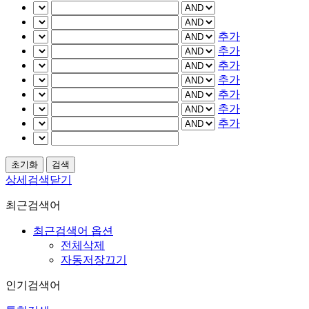
추가
추가
추가
추가
추가
추가
추가
상세검색닫기
최근검색어
최근검색어 옵션
전체삭제
자동저장끄기
인기검색어