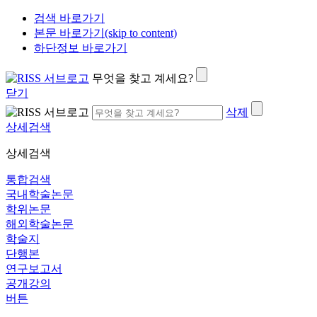
검색 바로가기
본문 바로가기(skip to content)
하단정보 바로가기
무엇을 찾고 계세요?
닫기
삭제
상세검색
상세검색
통합검색
국내학술논문
학위논문
해외학술논문
학술지
단행본
연구보고서
공개강의
버튼