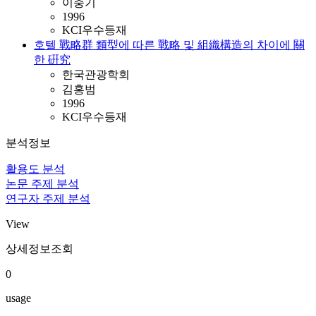
이충기
1996
KCI우수등재
호텔 戰略群 類型에 따른 戰略 및 組織構造의 차이에 關
한 硏究
한국관광학회
김홍범
1996
KCI우수등재
분석정보
활용도 분석
논문 주제 분석
연구자 주제 분석
View
상세정보조회
0
usage