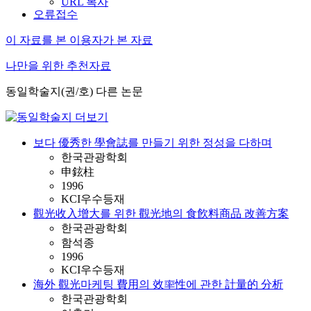
URL 복사
오류접수
이 자료를 본 이용자가 본 자료
나만을 위한 추천자료
동일학술지(권/호) 다른 논문
보다 優秀한 學會誌를 만들기 위한 정성을 다하며
한국관광학회
申鉉柱
1996
KCI우수등재
觀光收入增大를 위한 觀光地의 食飮料商品 改善方案
한국관광학회
함석종
1996
KCI우수등재
海外 觀光마케팅 費用의 效率性에 관한 計量的 分析
한국관광학회