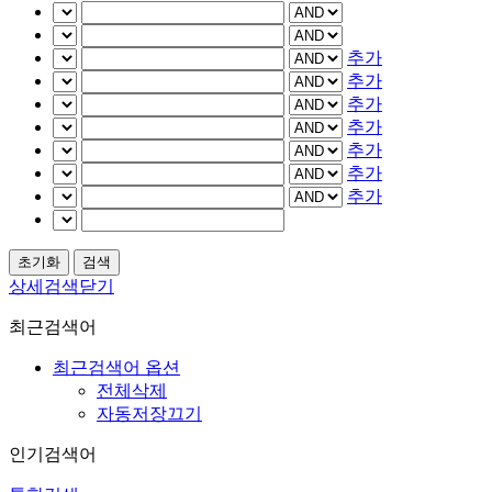
추가
추가
추가
추가
추가
추가
추가
상세검색닫기
최근검색어
최근검색어 옵션
전체삭제
자동저장끄기
인기검색어