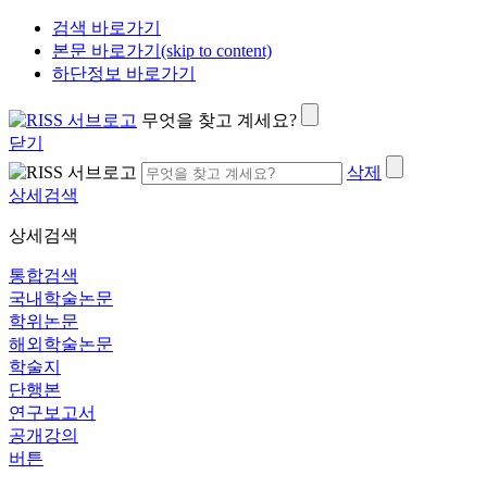
검색 바로가기
본문 바로가기(skip to content)
하단정보 바로가기
무엇을 찾고 계세요?
닫기
삭제
상세검색
상세검색
통합검색
국내학술논문
학위논문
해외학술논문
학술지
단행본
연구보고서
공개강의
버튼