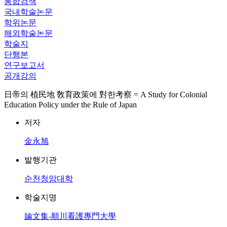
통합검색
국내학술논문
학위논문
해외학술논문
학술지
단행본
연구보고서
공개강의
日帝의 植民地 敎育政策에 對한考察 = A Study for Colonial
Education Policy under the Rule of Japan
저자
金永旭
발행기관
순천청암대학
학술지명
論文集-順川看護專門大學