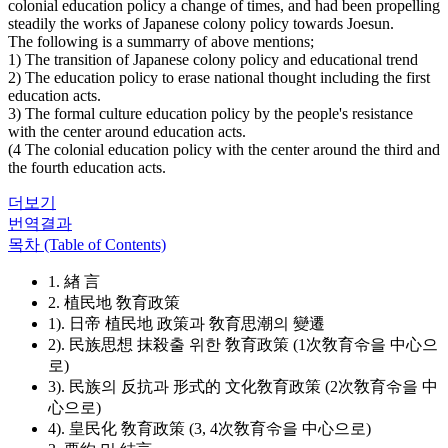
colonial education policy a change of times, and had been propelling
steadily the works of Japanese colony policy towards Joesun.
The following is a summarry of above mentions;
1) The transition of Japanese colony policy and educational trend
2) The education policy to erase national thought including the first
education acts.
3) The formal culture education policy by the people's resistance
with the center around education acts.
(4 The colonial education policy with the center around the third and
the fourth education acts.
더보기
번역결과
목차 (Table of Contents)
1. 緖 言
2. 植民地 敎育政策
1). 日帝 植民地 政策과 敎育思潮의 變遷
2). 民族思想 抹殺출 위한 敎育政策 (1次敎育令을 中心으
로)
3). 民族의 反抗과 形式的 文化敎育政策 (2次敎育令을 中
心으로)
4). 皇民化 敎育政策 (3, 4次敎育令을 中心으로)