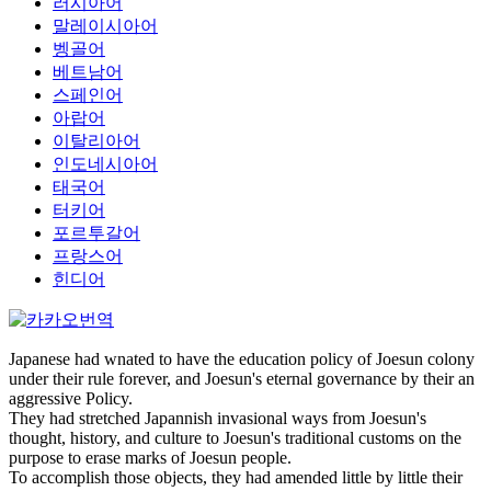
러시아어
말레이시아어
벵골어
베트남어
스페인어
아랍어
이탈리아어
인도네시아어
태국어
터키어
포르투갈어
프랑스어
힌디어
Japanese had wnated to have the education policy of Joesun colony
under their rule forever, and Joesun's eternal governance by their an
aggressive Policy.
They had stretched Japannish invasional ways from Joesun's
thought, history, and culture to Joesun's traditional customs on the
purpose to erase marks of Joesun people.
To accomplish those objects, they had amended little by little their