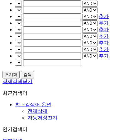
추가
추가
추가
추가
추가
추가
추가
상세검색닫기
최근검색어
최근검색어 옵션
전체삭제
자동저장끄기
인기검색어