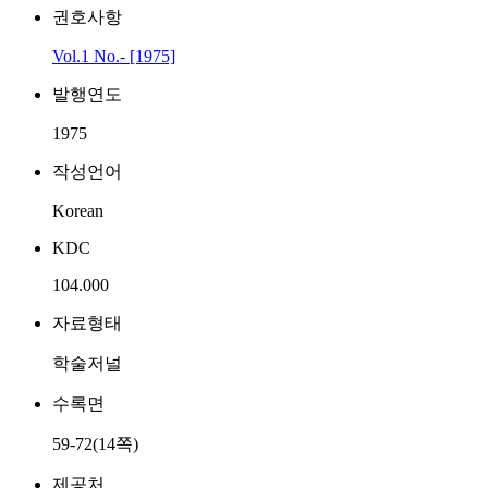
권호사항
Vol.1 No.- [1975]
발행연도
1975
작성언어
Korean
KDC
104.000
자료형태
학술저널
수록면
59-72(14쪽)
제공처