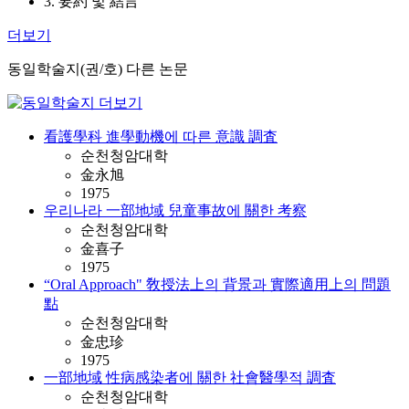
3. 要約 및 結言
더보기
동일학술지(권/호) 다른 논문
看護學科 進學動機에 따른 意識 調査
순천청암대학
金永旭
1975
우리나라 一部地域 兒童事故에 關한 考察
순천청암대학
金喜子
1975
“Oral Approach" 敎授法上의 背景과 實際適用上의 問題
點
순천청암대학
金忠珍
1975
一部地域 性病感染者에 關한 社會醫學적 調査
순천청암대학