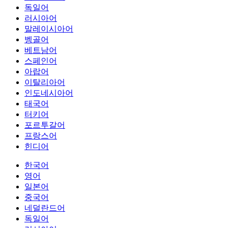
독일어
러시아어
말레이시아어
벵골어
베트남어
스페인어
아랍어
이탈리아어
인도네시아어
태국어
터키어
포르투갈어
프랑스어
힌디어
한국어
영어
일본어
중국어
네덜란드어
독일어