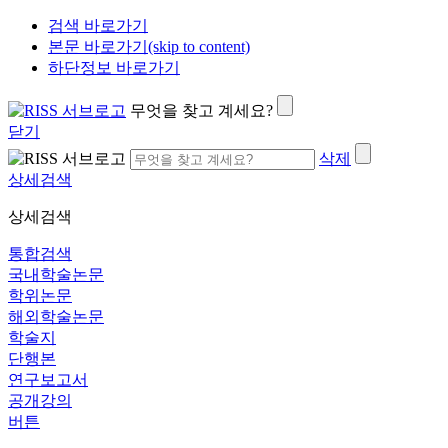
검색 바로가기
본문 바로가기(skip to content)
하단정보 바로가기
무엇을 찾고 계세요?
닫기
삭제
상세검색
상세검색
통합검색
국내학술논문
학위논문
해외학술논문
학술지
단행본
연구보고서
공개강의
버튼