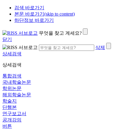
검색 바로가기
본문 바로가기(skip to content)
하단정보 바로가기
무엇을 찾고 계세요?
닫기
삭제
상세검색
상세검색
통합검색
국내학술논문
학위논문
해외학술논문
학술지
단행본
연구보고서
공개강의
버튼