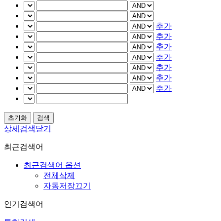
추가
추가
추가
추가
추가
추가
추가
상세검색닫기
최근검색어
최근검색어 옵션
전체삭제
자동저장끄기
인기검색어