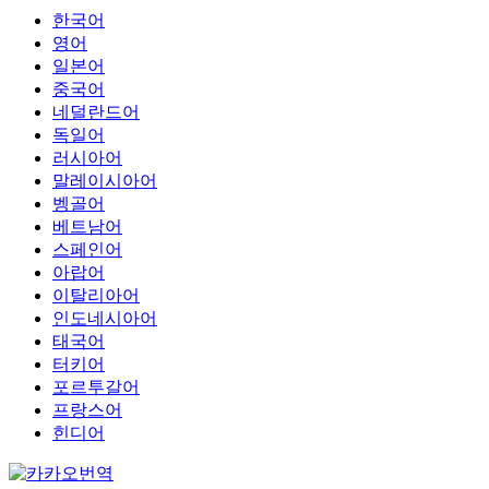
한국어
영어
일본어
중국어
네덜란드어
독일어
러시아어
말레이시아어
벵골어
베트남어
스페인어
아랍어
이탈리아어
인도네시아어
태국어
터키어
포르투갈어
프랑스어
힌디어