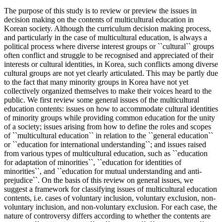
The purpose of this study is to review or preview the issues in
decision making on the contents of multicultural education in
Korean society. Although the curriculum decision making process,
and particularly in the case of multicultural education, is always a
political process where diverse interest groups or ``cultural`` groups
often conflict and struggle to be recognised and appreciated of their
interests or cultural identities, in Korea, such conflicts among diverse
cultural groups are not yet clearly articulated. This may be partly due
to the fact that many minority groups in Korea have not yet
collectively organized themselves to make their voices heard to the
public. We first review some general issues of the multicultural
education contents: issues on how to accommodate cultural identities
of minority groups while providing common education for the unity
of a society; issues arising from how to define the roles and scopes
of ``multicultural education`` in relation to the ``general education``
or ``education for international understanding``; and issues raised
from various types of multicultural education, such as ``education
for adaptation of minorities``, ``education for identities of
minorities``, and ``education for mutual understanding and anti-
prejudice``. On the basis of this review on general issues, we
suggest a framework for classifying issues of multicultural education
contents, i.e. cases of voluntary inclusion, voluntary exclusion, non-
voluntary inclusion, and non-voluntary exclusion. For each case, the
nature of controversy differs according to whether the contents are