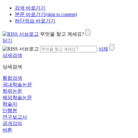
검색 바로가기
본문 바로가기(skip to content)
하단정보 바로가기
무엇을 찾고 계세요?
닫기
삭제
상세검색
상세검색
통합검색
국내학술논문
학위논문
해외학술논문
학술지
단행본
연구보고서
공개강의
버튼