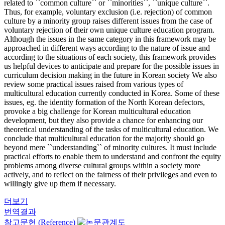
related to ``common culture`` or ``minorities``, ``unique culture``.
Thus, for example, voluntary exclusion (i.e. rejection) of common
culture by a minority group raises different issues from the case of
voluntary rejection of their own unique culture education program.
Although the issues in the same category in this framework may be
approached in different ways according to the nature of issue and
according to the situations of each society, this framework provides
us helpful devices to anticipate and prepare for the possible issues in
curriculum decision making in the future in Korean society We also
review some practical issues raised from various types of
multicultural education currently conducted in Korea. Some of these
issues, eg. the identity formation of the North Korean defectors,
provoke a big challenge for Korean multicultural education
development, but they also provide a chance for enhancing our
theoretical understanding of the tasks of multicultural education. We
conclude that multicultural education for the majority should go
beyond mere ``understanding`` of minority cultures. It must include
practical efforts to enable them to understand and confront the equity
problems among diverse cultural groups within a society more
actively, and to reflect on the fairness of their privileges and even to
willingly give up them if necessary.
더보기
번역결과
참고문헌 (Reference)