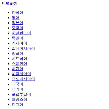
번역하기
한국어
영어
일본어
중국어
네덜란드어
독일어
러시아어
말레이시아어
벵골어
베트남어
스페인어
아랍어
이탈리아어
인도네시아어
태국어
터키어
포르투갈어
프랑스어
힌디어