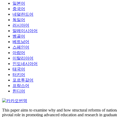
일본어
중국어
네덜란드어
독일어
러시아어
말레이시아어
벵골어
베트남어
스페인어
아랍어
이탈리아어
인도네시아어
태국어
터키어
포르투갈어
프랑스어
힌디어
This paper aims to examine why and how structural reforms of national
pivotal role in promoting advanced education and research in graduate 