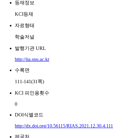
등재정보
KCI등재
자료형태
학술저널
발행기관 URL
http://iia.snu.ac.kr
수록면
111-141(31쪽)
KCI 피인용횟수
0
DOI식별코드
http://dx.doi.org/10.56115/RIAS.2021.12.30.4.111
제공처