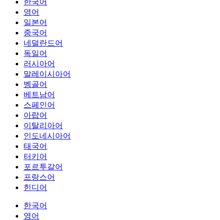
한국어
영어
일본어
중국어
네덜란드어
독일어
러시아어
말레이시아어
벵골어
베트남어
스페인어
아랍어
이탈리아어
인도네시아어
태국어
터키어
포르투갈어
프랑스어
힌디어
한국어
영어