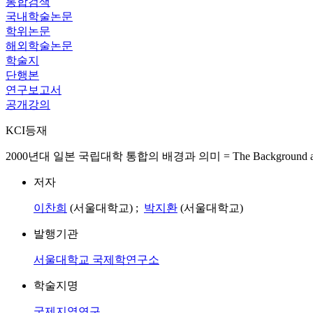
통합검색
국내학술논문
학위논문
해외학술논문
학술지
단행본
연구보고서
공개강의
KCI등재
2000년대 일본 국립대학 통합의 배경과 의미 = The Background and Significa
저자
이찬희
(서울대학교) ;
박지환
(서울대학교)
발행기관
서울대학교 국제학연구소
학술지명
국제지역연구