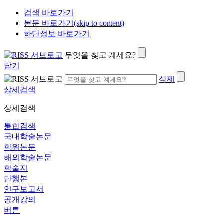
검색 바로가기
본문 바로가기(skip to content)
하단정보 바로가기
무엇을 찾고 계세요?
닫기
삭제
상세검색
상세검색
통합검색
국내학술논문
학위논문
해외학술논문
학술지
단행본
연구보고서
공개강의
버튼