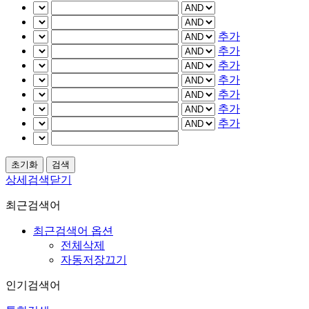
추가
추가
추가
추가
추가
추가
추가
상세검색닫기
최근검색어
최근검색어 옵션
전체삭제
자동저장끄기
인기검색어