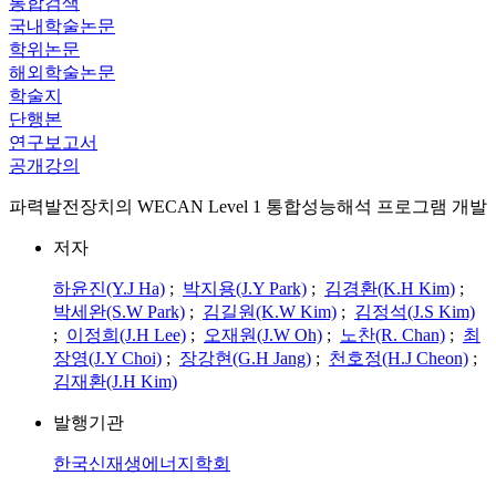
통합검색
국내학술논문
학위논문
해외학술논문
학술지
단행본
연구보고서
공개강의
파력발전장치의 WECAN Level 1 통합성능해석 프로그램 개발
저자
하윤진(Y.J Ha)
;
박지용(J.Y Park)
;
김경환(K.H Kim)
;
박세완(S.W Park)
;
김길원(K.W Kim)
;
김정석(J.S Kim)
;
이정희(J.H Lee)
;
오재원(J.W Oh)
;
노찬(R. Chan)
;
최
장영(J.Y Choi)
;
장강현(G.H Jang)
;
천호정(H.J Cheon)
;
김재환(J.H Kim)
발행기관
한국신재생에너지학회