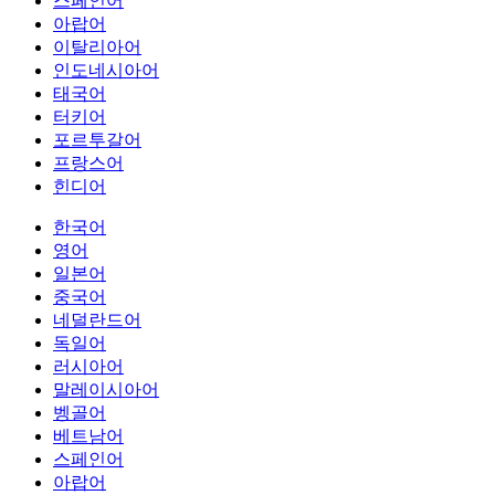
스페인어
아랍어
이탈리아어
인도네시아어
태국어
터키어
포르투갈어
프랑스어
힌디어
한국어
영어
일본어
중국어
네덜란드어
독일어
러시아어
말레이시아어
벵골어
베트남어
스페인어
아랍어