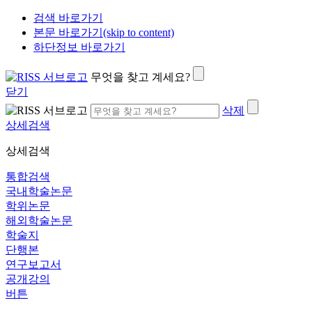
검색 바로가기
본문 바로가기(skip to content)
하단정보 바로가기
무엇을 찾고 계세요?
닫기
삭제
상세검색
상세검색
통합검색
국내학술논문
학위논문
해외학술논문
학술지
단행본
연구보고서
공개강의
버튼