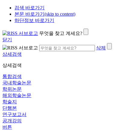
검색 바로가기
본문 바로가기(skip to content)
하단정보 바로가기
무엇을 찾고 계세요?
닫기
삭제
상세검색
상세검색
통합검색
국내학술논문
학위논문
해외학술논문
학술지
단행본
연구보고서
공개강의
버튼