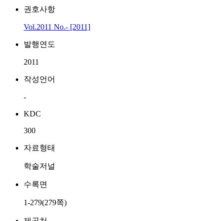
권호사항
Vol.2011 No.- [2011]
발행연도
2011
작성언어
-
KDC
300
자료형태
학술저널
수록면
1-279(279쪽)
제공처