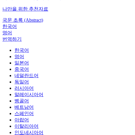
나만을 위한 추천자료
국문 초록 (Abstract)
한국어
영어
번역하기
한국어
영어
일본어
중국어
네덜란드어
독일어
러시아어
말레이시아어
벵골어
베트남어
스페인어
아랍어
이탈리아어
인도네시아어