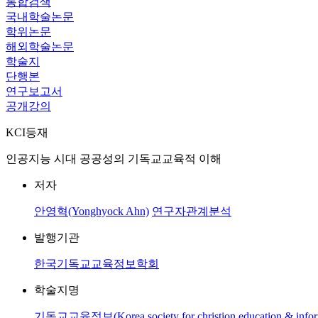
통합검색
국내학술논문
학위논문
해외학술논문
학술지
단행본
연구보고서
공개강의
KCI등재
인공지능 시대 공공성의 기독교교육적 이해
저자
안영혁(Yonghyock Ahn)
연구자관계분석
발행기관
한국기독교교육정보학회
학술지명
기독교교육정보(Korea society for christion education & inform