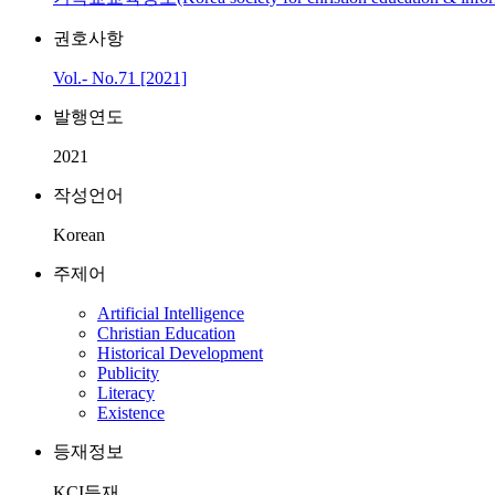
권호사항
Vol.- No.71 [2021]
발행연도
2021
작성언어
Korean
주제어
Artificial Intelligence
Christian Education
Historical Development
Publicity
Literacy
Existence
등재정보
KCI등재