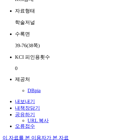
자료형태
학술저널
수록면
39-76(38쪽)
KCI 피인용횟수
0
제공처
DBpia
내보내기
내책장담기
공유하기
URL 복사
오류접수
이 자료를 본 이용자가 본 자료