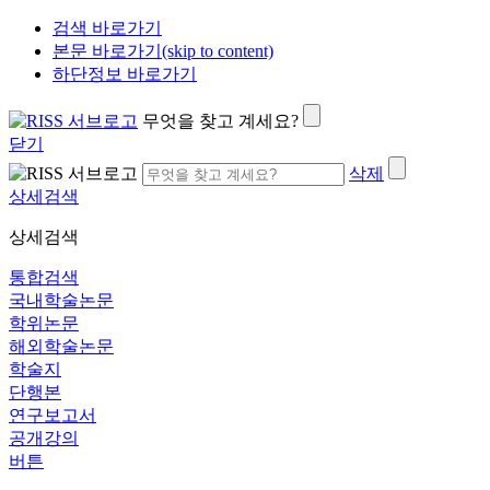
검색 바로가기
본문 바로가기(skip to content)
하단정보 바로가기
무엇을 찾고 계세요?
닫기
삭제
상세검색
상세검색
통합검색
국내학술논문
학위논문
해외학술논문
학술지
단행본
연구보고서
공개강의
버튼