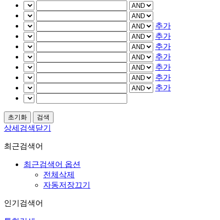
추가
추가
추가
추가
추가
추가
추가
상세검색닫기
최근검색어
최근검색어 옵션
전체삭제
자동저장끄기
인기검색어