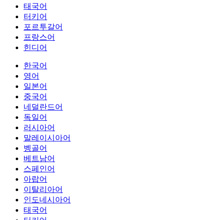
태국어
터키어
포르투갈어
프랑스어
힌디어
한국어
영어
일본어
중국어
네덜란드어
독일어
러시아어
말레이시아어
벵골어
베트남어
스페인어
아랍어
이탈리아어
인도네시아어
태국어