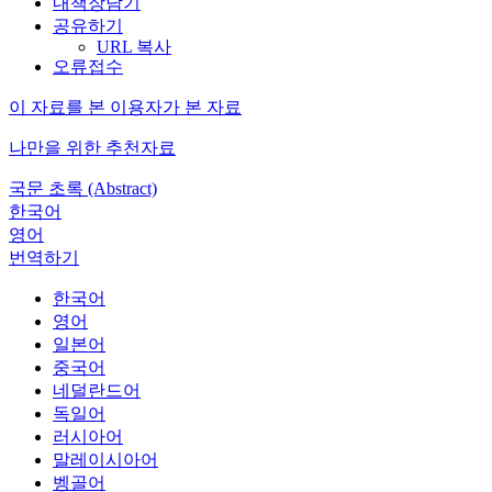
내책장담기
공유하기
URL 복사
오류접수
이 자료를 본 이용자가 본 자료
나만을 위한 추천자료
국문 초록 (Abstract)
한국어
영어
번역하기
한국어
영어
일본어
중국어
네덜란드어
독일어
러시아어
말레이시아어
벵골어