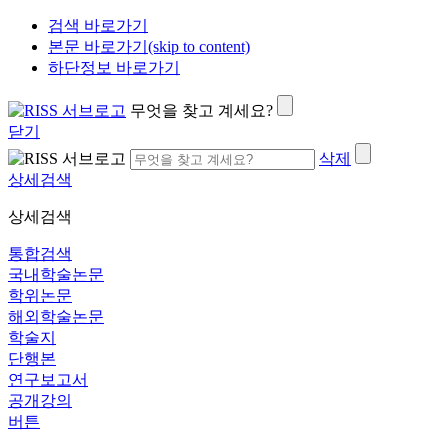
검색 바로가기
본문 바로가기(skip to content)
하단정보 바로가기
무엇을 찾고 계세요?
닫기
삭제
상세검색
상세검색
통합검색
국내학술논문
학위논문
해외학술논문
학술지
단행본
연구보고서
공개강의
버튼