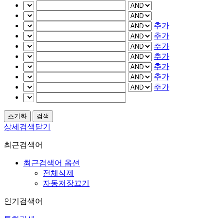
추가
추가
추가
추가
추가
추가
추가
상세검색닫기
최근검색어
최근검색어 옵션
전체삭제
자동저장끄기
인기검색어