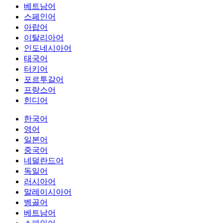
베트남어
스페인어
아랍어
이탈리아어
인도네시아어
태국어
터키어
포르투갈어
프랑스어
힌디어
한국어
영어
일본어
중국어
네덜란드어
독일어
러시아어
말레이시아어
벵골어
베트남어