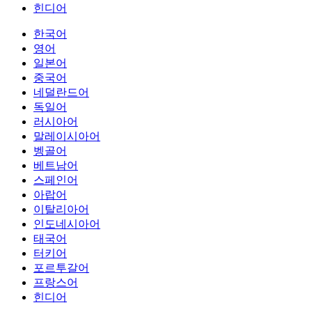
힌디어
한국어
영어
일본어
중국어
네덜란드어
독일어
러시아어
말레이시아어
벵골어
베트남어
스페인어
아랍어
이탈리아어
인도네시아어
태국어
터키어
포르투갈어
프랑스어
힌디어