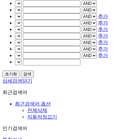
추가
추가
추가
추가
추가
추가
추가
상세검색닫기
최근검색어
최근검색어 옵션
전체삭제
자동저장끄기
인기검색어