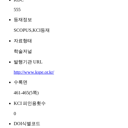
555
등재정보
SCOPUS,KCI등재
자료형태
학술저널
발행기관 URL
http://www.kspe.or.kr/
수록면
461-465(5쪽)
KCI 피인용횟수
0
DOI식별코드