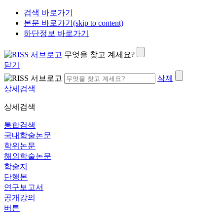
검색 바로가기
본문 바로가기(skip to content)
하단정보 바로가기
무엇을 찾고 계세요?
닫기
삭제
상세검색
상세검색
통합검색
국내학술논문
학위논문
해외학술논문
학술지
단행본
연구보고서
공개강의
버튼