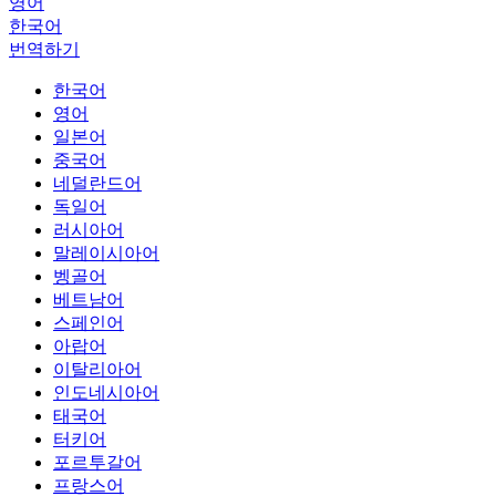
영어
한국어
번역하기
한국어
영어
일본어
중국어
네덜란드어
독일어
러시아어
말레이시아어
벵골어
베트남어
스페인어
아랍어
이탈리아어
인도네시아어
태국어
터키어
포르투갈어
프랑스어