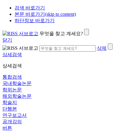
검색 바로가기
본문 바로가기(skip to content)
하단정보 바로가기
무엇을 찾고 계세요?
닫기
삭제
상세검색
상세검색
통합검색
국내학술논문
학위논문
해외학술논문
학술지
단행본
연구보고서
공개강의
버튼