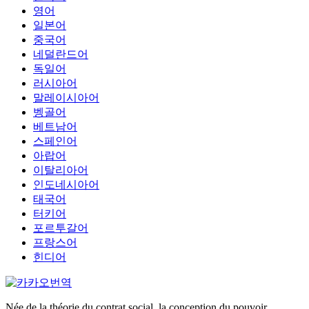
영어
일본어
중국어
네덜란드어
독일어
러시아어
말레이시아어
벵골어
베트남어
스페인어
아랍어
이탈리아어
인도네시아어
태국어
터키어
포르투갈어
프랑스어
힌디어
Née de la théorie du contrat social, la conception du pouvoir