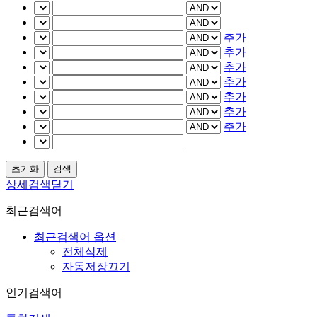
추가
추가
추가
추가
추가
추가
추가
상세검색닫기
최근검색어
최근검색어 옵션
전체삭제
자동저장끄기
인기검색어