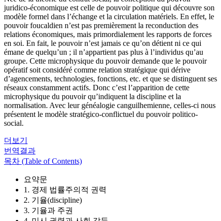
juridico-économique est celle de pouvoir politique qui découvre son
modèle formel dans l’échange et la circulation matériels. En effet, le
pouvoir foucaldien n’est pas premièrement la reconduction des
relations économiques, mais primordialement les rapports de forces
en soi. En fait, le pouvoir n’est jamais ce qu’on détient ni ce qui
émane de quelqu’un ; il n’appartient pas plus à l’individus qu’au
groupe. Cette microphysique du pouvoir demande que le pouvoir
opératif soit considéré comme relation stratégique qui dérive
d’agencements, technologies, fonctions, etc. et que se distinguent ses
réseaux constamment actifs. Donc c’est l’apparition de cette
microphysique du pouvoir qu’indiquent la discipline et la
normalisation. Avec leur généalogie canguilhemienne, celles-ci nous
présentent le modèle stratégico-conflictuel du pouvoir politico-
social.
더보기
번역결과
목차 (Table of Contents)
요약문
1. 경제 법률주의적 권력
2. 기율(discipline)
3. 기율과 주권
4. 미시 권력과 사회 갈등