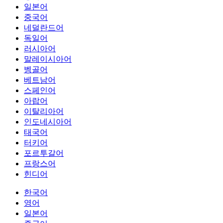
일본어
중국어
네덜란드어
독일어
러시아어
말레이시아어
벵골어
베트남어
스페인어
아랍어
이탈리아어
인도네시아어
태국어
터키어
포르투갈어
프랑스어
힌디어
한국어
영어
일본어