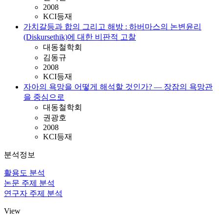
2008
KCI등재
가치갈등과 합의 그리고 해방 : 하버마스의 논변윤리
(Diskursethik)에 대한 비판적 고찰
대동철학회
김동규
2008
KCI등재
자아의 욕망을 어떻게 해석할 것인가? ― 장잠의 욕망관
을 중심으로
대동철학회
권광호
2008
KCI등재
분석정보
활용도 분석
논문 주제 분석
연구자 주제 분석
View