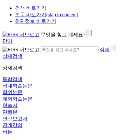
검색 바로가기
본문 바로가기(skip to content)
하단정보 바로가기
무엇을 찾고 계세요?
닫기
삭제
상세검색
상세검색
통합검색
국내학술논문
학위논문
해외학술논문
학술지
단행본
연구보고서
공개강의
버튼