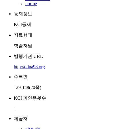
norme
등재정보
KCI등재
자료형태
학술저널
발행기관 URL
http://ddpa98.org
수록면
129-148(20쪽)
KCI 피인용횟수
1
제공처
eArticle