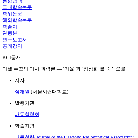
통합검색
국내학술논문
학위논문
해외학술논문
학술지
단행본
연구보고서
공개강의
KCI등재
미셸 푸꼬의 미시 권력론 ― ‘기율’과 ‘정상화’를 중심으로
저자
심재원
(서울시립대학교)
발행기관
대동철학회
학술지명
대동철학(Journal of the Daedong Philosophical Association)