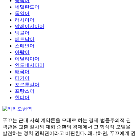
중국어
네덜란드어
독일어
러시아어
말레이시아어
벵골어
베트남어
스페인어
아랍어
이탈리아어
인도네시아어
태국어
터키어
포르투갈어
프랑스어
힌디어
푸꼬는 근대 사회 계약론을 모태로 하는 경제-법률주의적 권
력관은 교환 절차와 재화 순환의 경제에서 그 형식적 모델을
발견하는 정치 권력관이라고 비판한다. 왜냐하면, 푸꼬에게 권