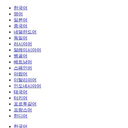
한국어
영어
일본어
중국어
네덜란드어
독일어
러시아어
말레이시아어
벵골어
베트남어
스페인어
아랍어
이탈리아어
인도네시아어
태국어
터키어
포르투갈어
프랑스어
힌디어
한국어