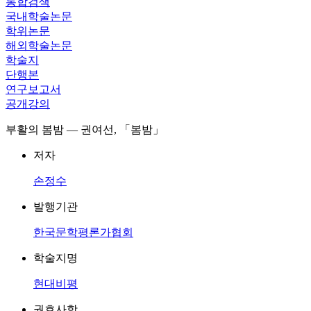
통합검색
국내학술논문
학위논문
해외학술논문
학술지
단행본
연구보고서
공개강의
부활의 봄밤 — 권여선, 「봄밤」
저자
손정수
발행기관
한국문학평론가협회
학술지명
현대비평
권호사항