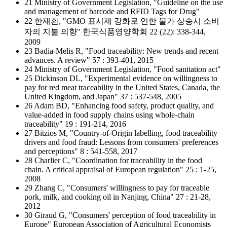
21 Ministry of Government Legislation, "Guideline on the use
and management of barcode and RFID Tags for Drug"
22 한재환, "GMO 표시제 강화로 인한 물가 상승시 소비
자의 지불 의향" 한국식품영양학회 22 (22): 338-344,
2009
23 Badia-Melis R, "Food traceability: New trends and recent
advances. A review" 57 : 393-401, 2015
24 Ministry of Government Legislation, "Food sanitation act"
25 Dickinson DL, "Experimental evidence on willingness to
pay for red meat traceability in the United States, Canada, the
United Kingdom, and Japan" 37 : 537-548, 2005
26 Adam BD, "Enhancing food safety, product quality, and
value-added in food supply chains using whole-chain
traceability" 19 : 191-214, 2016
27 Bitzios M, "Country-of-Origin labelling, food traceability
drivers and food fraud: Lessons from consumers' preferences
and perceptions" 8 : 541-558, 2017
28 Charlier C, "Coordination for traceability in the food
chain. A critical appraisal of European regulation" 25 : 1-25,
2008
29 Zhang C, "Consumers' willingness to pay for traceable
pork, milk, and cooking oil in Nanjing, China" 27 : 21-28,
2012
30 Giraud G, "Consumers' perception of food traceability in
Europe" European Association of Agricultural Economists