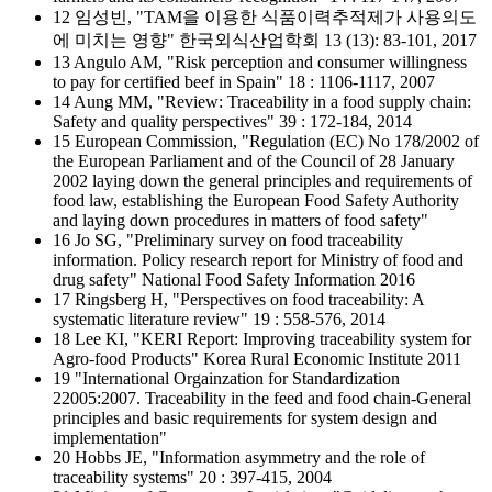
12 임성빈, "TAM을 이용한 식품이력추적제가 사용의도
에 미치는 영향" 한국외식산업학회 13 (13): 83-101, 2017
13 Angulo AM, "Risk perception and consumer willingness
to pay for certified beef in Spain" 18 : 1106-1117, 2007
14 Aung MM, "Review: Traceability in a food supply chain:
Safety and quality perspectives" 39 : 172-184, 2014
15 European Commission, "Regulation (EC) No 178/2002 of
the European Parliament and of the Council of 28 January
2002 laying down the general principles and requirements of
food law, establishing the European Food Safety Authority
and laying down procedures in matters of food safety"
16 Jo SG, "Preliminary survey on food traceability
information. Policy research report for Ministry of food and
drug safety" National Food Safety Information 2016
17 Ringsberg H, "Perspectives on food traceability: A
systematic literature review" 19 : 558-576, 2014
18 Lee KI, "KERI Report: Improving traceability system for
Agro-food Products" Korea Rural Economic Institute 2011
19 "International Orgainzation for Standardization
22005:2007. Traceability in the feed and food chain-General
principles and basic requirements for system design and
implementation"
20 Hobbs JE, "Information asymmetry and the role of
traceability systems" 20 : 397-415, 2004