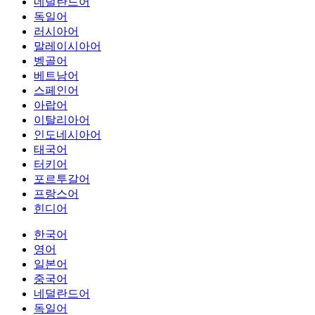
네덜란드어
독일어
러시아어
말레이시아어
벵골어
베트남어
스페인어
아랍어
이탈리아어
인도네시아어
태국어
터키어
포르투갈어
프랑스어
힌디어
한국어
영어
일본어
중국어
네덜란드어
독일어