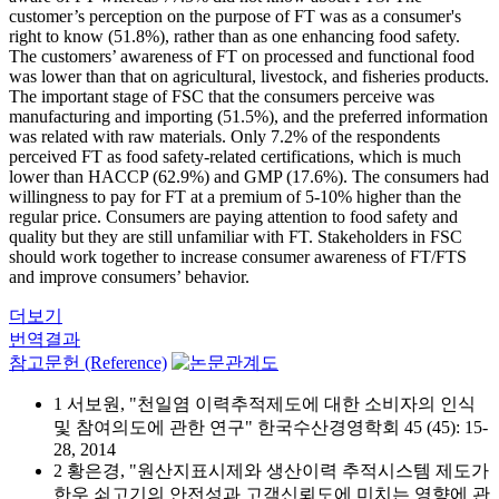
customer’s perception on the purpose of FT was as a consumer's
right to know (51.8%), rather than as one enhancing food safety.
The customers’ awareness of FT on processed and functional food
was lower than that on agricultural, livestock, and fisheries products.
The important stage of FSC that the consumers perceive was
manufacturing and importing (51.5%), and the preferred information
was related with raw materials. Only 7.2% of the respondents
perceived FT as food safety-related certifications, which is much
lower than HACCP (62.9%) and GMP (17.6%). The consumers had
willingness to pay for FT at a premium of 5-10% higher than the
regular price. Consumers are paying attention to food safety and
quality but they are still unfamiliar with FT. Stakeholders in FSC
should work together to increase consumer awareness of FT/FTS
and improve consumers’ behavior.
더보기
번역결과
참고문헌 (Reference)
1 서보원, "천일염 이력추적제도에 대한 소비자의 인식
및 참여의도에 관한 연구" 한국수산경영학회 45 (45): 15-
28, 2014
2 황은경, "원산지표시제와 생산이력 추적시스템 제도가
한우 쇠고기의 안전성과 고객신뢰도에 미치는 영향에 관