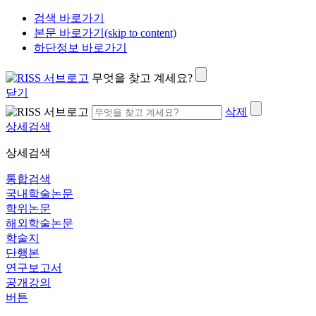
검색 바로가기
본문 바로가기(skip to content)
하단정보 바로가기
무엇을 찾고 계세요?
닫기
삭제
상세검색
상세검색
통합검색
국내학술논문
학위논문
해외학술논문
학술지
단행본
연구보고서
공개강의
버튼