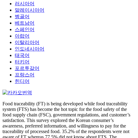
러시아어
말레이시아어
벵골어
베트남어
스페인어
아랍어
이탈리아어
인도네시아어
태국어
터키어
포르투갈어
프랑스어
힌디어
Food traceability (FT) is being developed while food traceability
system (FTS) has become the hot topic for the food safety of the
food supply chain (FSC), government regulations, and customer’s
satisfaction. This survey explored the Korean consumer’s
awareness, preferred information, and willingness to pay for the
traceability of processed food. 35.2% of the respondents were not
aware of FT whereas 77.5% did not know about FTS. The