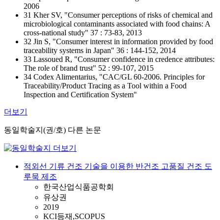
2006
31 Kher SV, "Consumer perceptions of risks of chemical and
microbiological contaminants associated with food chains: A
cross-national study" 37 : 73-83, 2013
32 Jin S, "Consumer interest in information provided by food
traceability systems in Japan" 36 : 144-152, 2014
33 Lassoued R, "Consumer confidence in credence attributes:
The role of brand trust" 52 : 99-107, 2015
34 Codex Alimentarius, "CAC/GL 60-2006. Principles for
Traceability/Product Tracing as a Tool within a Food
Inspection and Certification System"
더보기
동일학술지(권/호) 다른 논문
적외선 기류 건조 기술을 이용한 반건조 고품질 건조 도
루묵 제조
한국산업식품공학회
유상권
2019
KCI등재,SCOPUS