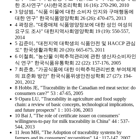
한 조사연구" (사)한국조리학회 16 (16): 270-290, 2010
3 양성범, "식품 이물에 대한 소비자 인지와 구매행동에
대한 연구" 한국식품영양학회 26 (26): 470-475, 2013
4 곽정은, "대중매체 식품영양정보에 대한 성인 여성의
요구도 조사" 대한지역사회영양학회 19 (19): 550-557,
2014
5 김준미, "대전지역 대학생의 식품안전 및 HACCP 관심
도" 한국생활과학회 20 (20): 665-675, 2011
6 이철희, "농산물 이력추적관리에 관한 생산자소비자인
식 연구" 한국식품유통학회 22 (22): 157-176, 2005
7 최준호, "가공식품에 대한 이력추적관리번호 부여체계
의 표준화 방안" 한국식품위생안전성학회 27 (27): 194-
201, 2012
8 Hobbs JE, "Traceability in the Canadian red meat sector: do
consumers care?" 53 : 47-65, 2005
9 Opara LU, "Traceability in agriculture and food supply
chain: a review of basic concepts, technological implications,
and future prospects" 1 : 101-106, 2003
10 Bai J, "The role of certificate issuer on consumers’
willingness-to-pay for milk traceability in China" 44 : 537-
544, 2013
11 Jeon MH, "The Adoption of traceability systems by
farmers and its consumers' recognition" 14 : 117-147, 2007