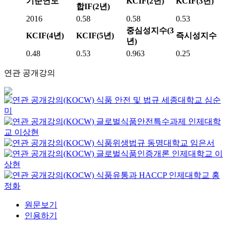
기준연도
KCIF(2년)
KCIF(3년)
합IF(2년)
2016
0.58
0.58
0.53
중심성지수(3
KCIF(4년)
KCIF(5년)
즉시성지수
년)
0.48
0.53
0.963
0.25
연관 공개강의
식품 안전 및 법규
세종대학교
심순
미
글로벌식품안전특수과제
인제대학
교
이상현
식품위생법규
동명대학교
임은서
글로벌식품인증개론
인제대학교
이
상현
식품유통과 HACCP
인제대학교
홍
정화
원문보기
인용하기