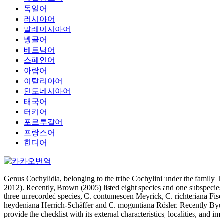
독일어
러시아어
말레이시아어
벵골어
베트남어
스페인어
아랍어
이탈리아어
인도네시아어
태국어
터키어
포르투갈어
프랑스어
힌디어
Genus Cochylidia, belonging to the tribe Cochylini under the family T
2012). Recently, Brown (2005) listed eight species and one subspecie
three unrecorded species, C. contumescen Meyrick, C. richteriana Fi
heydeniana Herrich-Schäffer and C. moguntiana Rösler. Recently Byun 
provide the checklist with its external characteristics, localities, and i