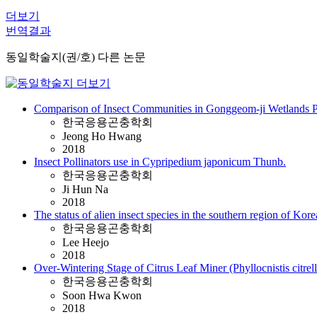
더보기
번역결과
동일학술지(권/호) 다른 논문
Comparison of Insect Communities in Gonggeom-ji Wetlands Pr
한국응용곤충학회
Jeong Ho Hwang
2018
Insect Pollinators use in Cypripedium japonicum Thunb.
한국응용곤충학회
Ji Hun Na
2018
The status of alien insect species in the southern region of Kor
한국응용곤충학회
Lee Heejo
2018
Over-Wintering Stage of Citrus Leaf Miner (Phyllocnistis citrell
한국응용곤충학회
Soon Hwa Kwon
2018