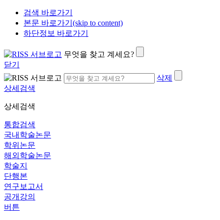
검색 바로가기
본문 바로가기(skip to content)
하단정보 바로가기
무엇을 찾고 계세요?
닫기
삭제
상세검색
상세검색
통합검색
국내학술논문
학위논문
해외학술논문
학술지
단행본
연구보고서
공개강의
버튼