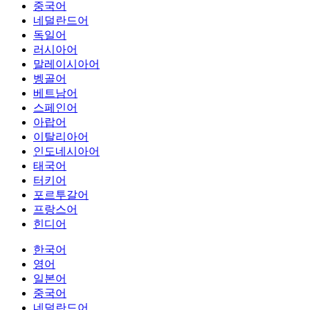
중국어
네덜란드어
독일어
러시아어
말레이시아어
벵골어
베트남어
스페인어
아랍어
이탈리아어
인도네시아어
태국어
터키어
포르투갈어
프랑스어
힌디어
한국어
영어
일본어
중국어
네덜란드어