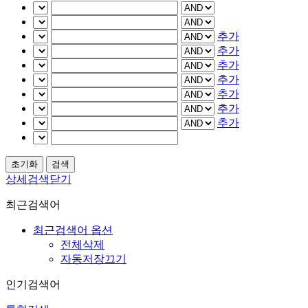
추가
추가
추가
추가
추가
추가
추가
상세검색닫기
최근검색어
최근검색어 옵션
전체삭제
자동저장끄기
인기검색어