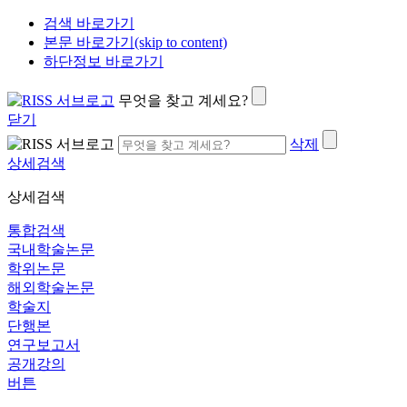
검색 바로가기
본문 바로가기(skip to content)
하단정보 바로가기
무엇을 찾고 계세요?
닫기
삭제
상세검색
상세검색
통합검색
국내학술논문
학위논문
해외학술논문
학술지
단행본
연구보고서
공개강의
버튼