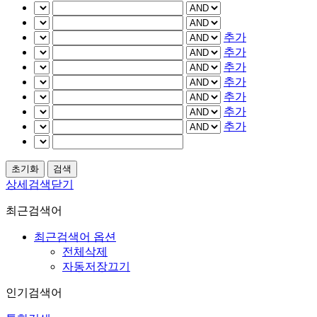
추가
추가
추가
추가
추가
추가
추가
상세검색닫기
최근검색어
최근검색어 옵션
전체삭제
자동저장끄기
인기검색어