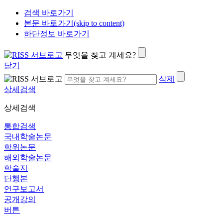
검색 바로가기
본문 바로가기(skip to content)
하단정보 바로가기
무엇을 찾고 계세요?
닫기
삭제
상세검색
상세검색
통합검색
국내학술논문
학위논문
해외학술논문
학술지
단행본
연구보고서
공개강의
버튼