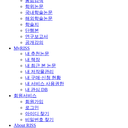
통합검색
학위논문
국내학술논문
해외학술논문
학술지
단행본
연구보고서
공개강의
MyRISS
내 추천논문
내 책장
내 최근 본 논문
내 저작물관리
내 구매·신청 현황
내 서비스 사용권한
내 관심 DB
회원서비스
회원가입
로그인
아이디 찾기
비밀번호 찾기
About RISS