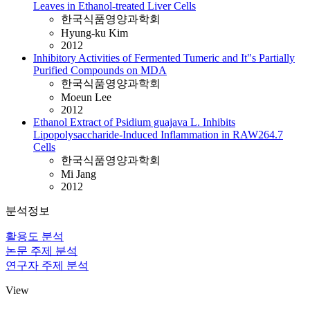
Leaves in Ethanol-treated Liver Cells
한국식품영양과학회
Hyung-ku Kim
2012
Inhibitory Activities of Fermented Tumeric and It"s Partially
Purified Compounds on MDA
한국식품영양과학회
Moeun Lee
2012
Ethanol Extract of Psidium guajava L. Inhibits
Lipopolysaccharide-Induced Inflammation in RAW264.7
Cells
한국식품영양과학회
Mi Jang
2012
분석정보
활용도 분석
논문 주제 분석
연구자 주제 분석
View