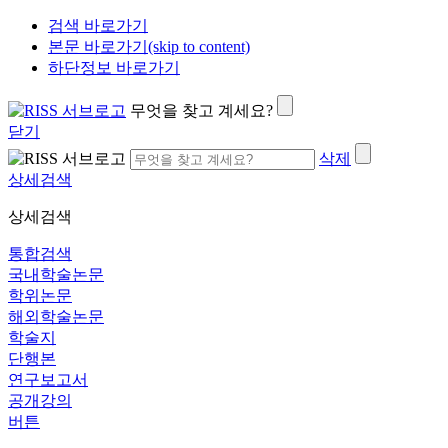
검색 바로가기
본문 바로가기(skip to content)
하단정보 바로가기
무엇을 찾고 계세요?
닫기
삭제
상세검색
상세검색
통합검색
국내학술논문
학위논문
해외학술논문
학술지
단행본
연구보고서
공개강의
버튼