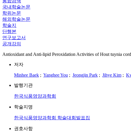
통합검색
국내학술논문
학위논문
해외학술논문
학술지
단행본
연구보고서
공개강의
Antioxidant and Anti-lipid Peroxidation Activities of Hout tuynia cord
저자
Minhee Baek
;
Yanghee You
;
Jeongjin Park
;
Jihye Kim
;
Kw
발행기관
한국식품영양과학회
학술지명
한국식품영양과학회 학술대회발표집
권호사항