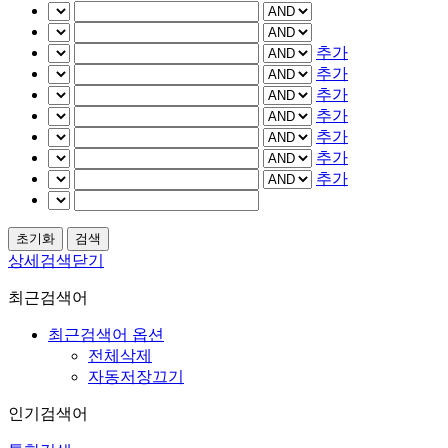
추가
추가
추가
추가
추가
추가
추가
상세검색닫기
최근검색어
최근검색어 옵션
전체삭제
자동저장끄기
인기검색어