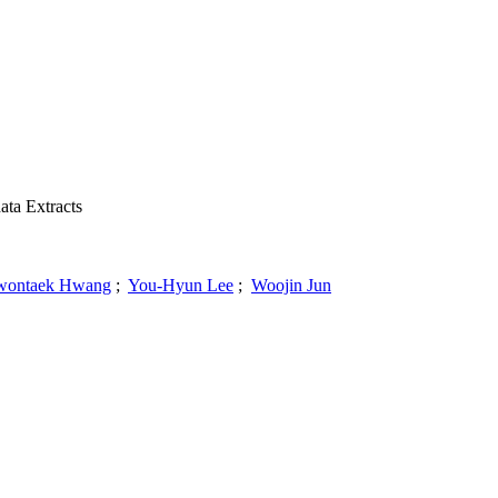
ata Extracts
ontaek Hwang
;
You-Hyun Lee
;
Woojin Jun