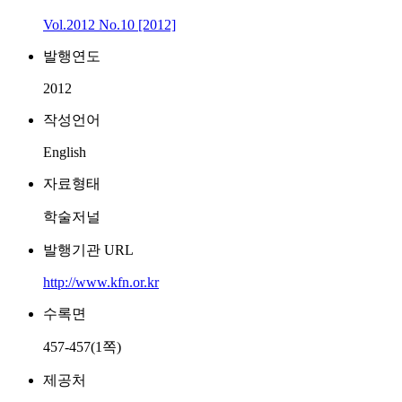
Vol.2012 No.10 [2012]
발행연도
2012
작성언어
English
자료형태
학술저널
발행기관 URL
http://www.kfn.or.kr
수록면
457-457(1쪽)
제공처