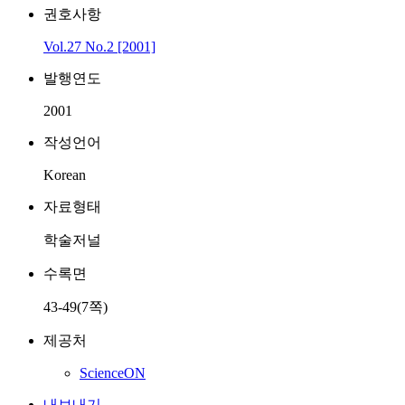
권호사항
Vol.27 No.2 [2001]
발행연도
2001
작성언어
Korean
자료형태
학술저널
수록면
43-49(7쪽)
제공처
ScienceON
내보내기