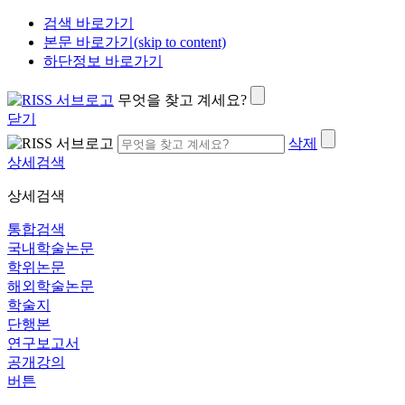
검색 바로가기
본문 바로가기(skip to content)
하단정보 바로가기
무엇을 찾고 계세요?
닫기
삭제
상세검색
상세검색
통합검색
국내학술논문
학위논문
해외학술논문
학술지
단행본
연구보고서
공개강의
버튼