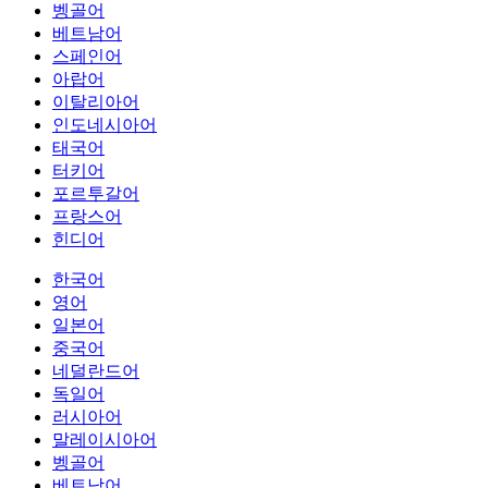
벵골어
베트남어
스페인어
아랍어
이탈리아어
인도네시아어
태국어
터키어
포르투갈어
프랑스어
힌디어
한국어
영어
일본어
중국어
네덜란드어
독일어
러시아어
말레이시아어
벵골어
베트남어