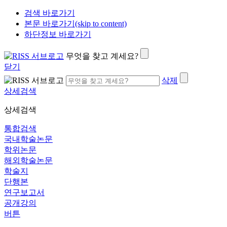
검색 바로가기
본문 바로가기(skip to content)
하단정보 바로가기
무엇을 찾고 계세요?
닫기
삭제
상세검색
상세검색
통합검색
국내학술논문
학위논문
해외학술논문
학술지
단행본
연구보고서
공개강의
버튼