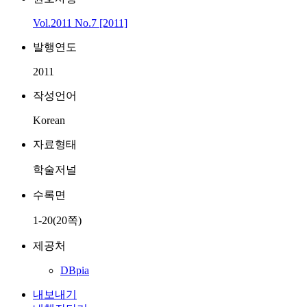
Vol.2011 No.7 [2011]
발행연도
2011
작성언어
Korean
자료형태
학술저널
수록면
1-20(20쪽)
제공처
DBpia
내보내기