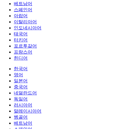
베트남어
스페인어
아랍어
이탈리아어
인도네시아어
태국어
터키어
포르투갈어
프랑스어
힌디어
한국어
영어
일본어
중국어
네덜란드어
독일어
러시아어
말레이시아어
벵골어
베트남어