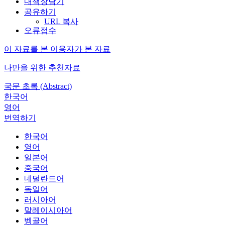
내책장담기
공유하기
URL 복사
오류접수
이 자료를 본 이용자가 본 자료
나만을 위한 추천자료
국문 초록 (Abstract)
한국어
영어
번역하기
한국어
영어
일본어
중국어
네덜란드어
독일어
러시아어
말레이시아어
벵골어