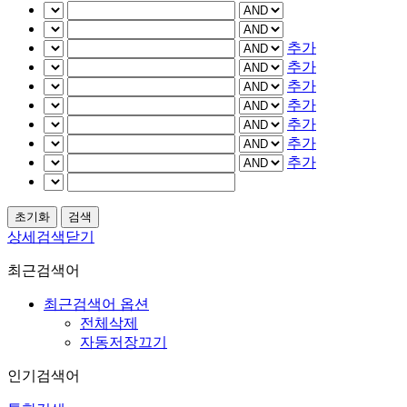
추가
추가
추가
추가
추가
추가
추가
상세검색닫기
최근검색어
최근검색어 옵션
전체삭제
자동저장끄기
인기검색어