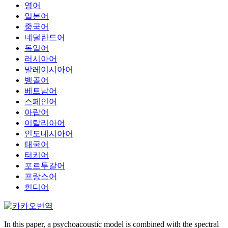
영어
일본어
중국어
네덜란드어
독일어
러시아어
말레이시아어
벵골어
베트남어
스페인어
아랍어
이탈리아어
인도네시아어
태국어
터키어
포르투갈어
프랑스어
힌디어
In this paper, a psychoacoustic model is combined with the spectral