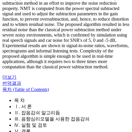
subtraction method in an effort to improve the noise reduction
property. NMT is computed from the power spectral subtracted
signal and used to adjust the subtraction parameters in the gain
function, to prevent oversubtraction, and, hence, to reduce distortion
and to whiten residual noise. The proposed algorithm resulted in less
residual noise than the classical power subtraction method under
severe noisy environments, which is confirmed by simulation using
real speech signals and car noise for SNR's of 5, 0 and -5 dB,
Experimental results are shown in signal-to-noise ratios, waveforms,
spectrograms and informal listening tests. Complexity of the
proposed algorithm is simple enough to be used in real-time
applications, although it requires two to three times more
computation than the classical power subtraction method.
더보기
번역결과
목차 (Table of Contents)
목 차
Ⅰ. 서 론
Ⅱ. 잡음감쇠 알고리듬
Ⅲ. 음향심리모델을 사용한 잡음감쇠
Ⅳ. 실험 및 검토
Ⅴ. 결론