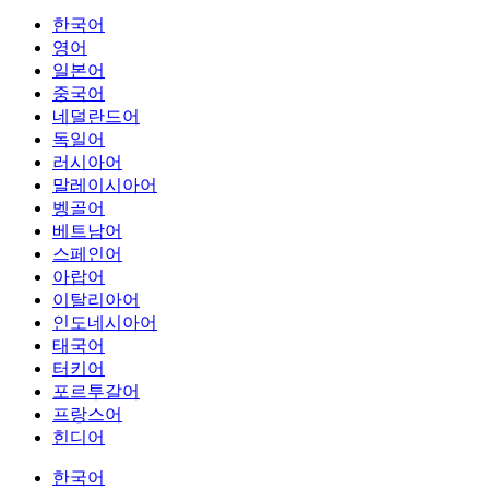
한국어
영어
일본어
중국어
네덜란드어
독일어
러시아어
말레이시아어
벵골어
베트남어
스페인어
아랍어
이탈리아어
인도네시아어
태국어
터키어
포르투갈어
프랑스어
힌디어
한국어