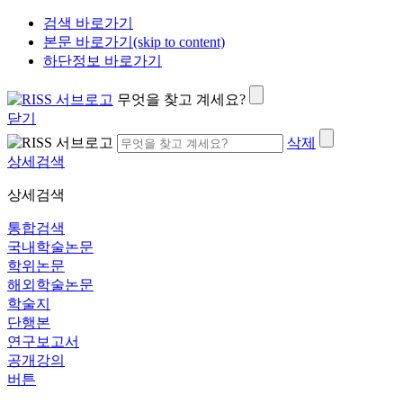
검색 바로가기
본문 바로가기(skip to content)
하단정보 바로가기
무엇을 찾고 계세요?
닫기
삭제
상세검색
상세검색
통합검색
국내학술논문
학위논문
해외학술논문
학술지
단행본
연구보고서
공개강의
버튼