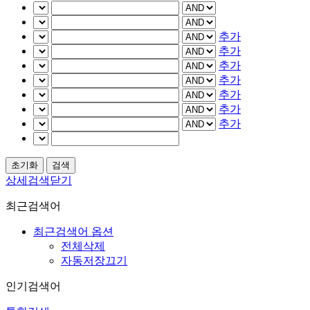
추가
추가
추가
추가
추가
추가
추가
상세검색닫기
최근검색어
최근검색어 옵션
전체삭제
자동저장끄기
인기검색어