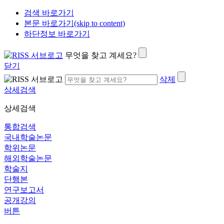
검색 바로가기
본문 바로가기(skip to content)
하단정보 바로가기
무엇을 찾고 계세요?
닫기
삭제
상세검색
상세검색
통합검색
국내학술논문
학위논문
해외학술논문
학술지
단행본
연구보고서
공개강의
버튼