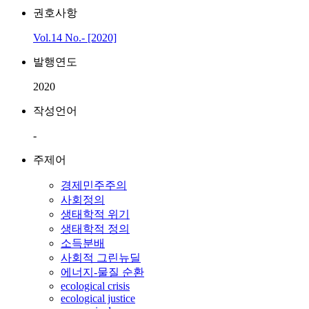
권호사항
Vol.14 No.- [2020]
발행연도
2020
작성언어
-
주제어
경제민주주의
사회정의
생태학적 위기
생태학적 정의
소득분배
사회적 그린뉴딜
에너지-물질 순환
ecological crisis
ecological justice