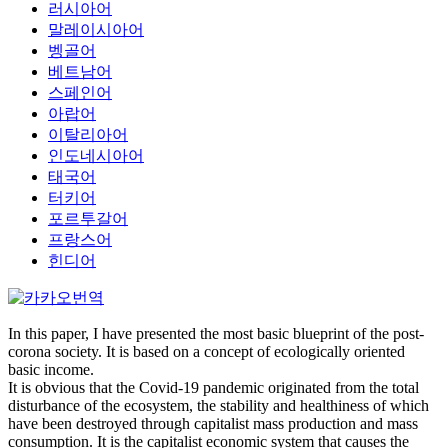
러시아어
말레이시아어
벵골어
베트남어
스페인어
아랍어
이탈리아어
인도네시아어
태국어
터키어
포르투갈어
프랑스어
힌디어
In this paper, I have presented the most basic blueprint of the post-
corona society. It is based on a concept of ecologically oriented
basic income.
It is obvious that the Covid-19 pandemic originated from the total
disturbance of the ecosystem, the stability and healthiness of which
have been destroyed through capitalist mass production and mass
consumption. It is the capitalist economic system that causes the