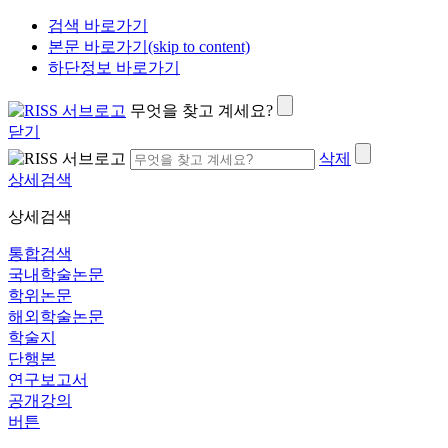
검색 바로가기
본문 바로가기(skip to content)
하단정보 바로가기
무엇을 찾고 계세요?
닫기
삭제
상세검색
상세검색
통합검색
국내학술논문
학위논문
해외학술논문
학술지
단행본
연구보고서
공개강의
버튼