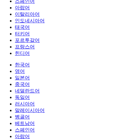
스페인어
아랍어
이탈리아어
인도네시아어
태국어
터키어
포르투갈어
프랑스어
힌디어
한국어
영어
일본어
중국어
네덜란드어
독일어
러시아어
말레이시아어
벵골어
베트남어
스페인어
아랍어