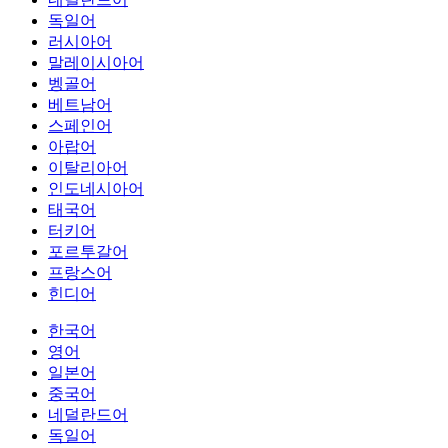
독일어
러시아어
말레이시아어
벵골어
베트남어
스페인어
아랍어
이탈리아어
인도네시아어
태국어
터키어
포르투갈어
프랑스어
힌디어
한국어
영어
일본어
중국어
네덜란드어
독일어