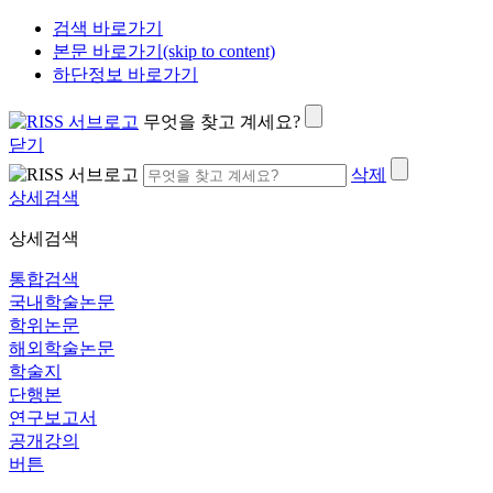
검색 바로가기
본문 바로가기(skip to content)
하단정보 바로가기
무엇을 찾고 계세요?
닫기
삭제
상세검색
상세검색
통합검색
국내학술논문
학위논문
해외학술논문
학술지
단행본
연구보고서
공개강의
버튼