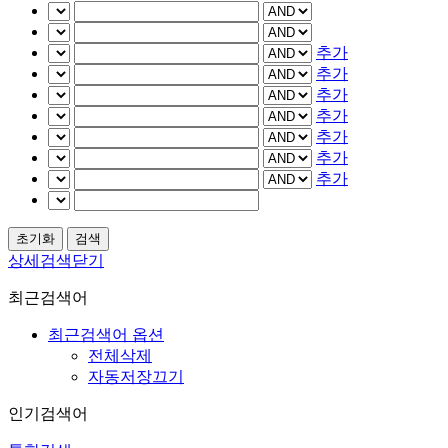
추가
추가
추가
추가
추가
추가
추가
상세검색닫기
최근검색어
최근검색어 옵션
전체삭제
자동저장끄기
인기검색어