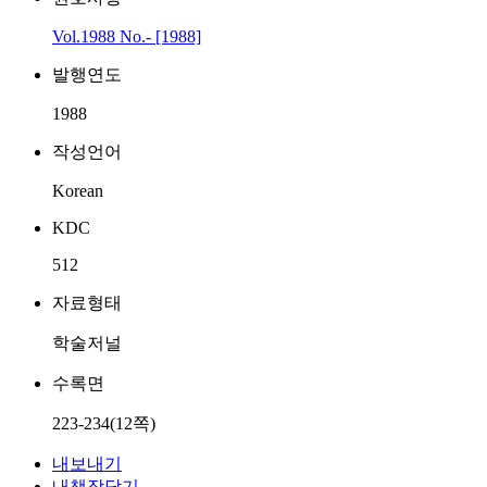
Vol.1988 No.- [1988]
발행연도
1988
작성언어
Korean
KDC
512
자료형태
학술저널
수록면
223-234(12쪽)
내보내기
내책장담기