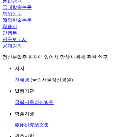
통합검색
국내학술논문
학위논문
해외학술논문
학술지
단행본
연구보고서
공개강의
정신분열증 환자에 있어서 망상 내용에 관한 연구
저자
진혜경
(국립서울정신병원)
발행기관
국립서울정신병원
학술지명
臨床硏究論文集
권호사항