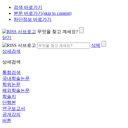
검색 바로가기
본문 바로가기(skip to content)
하단정보 바로가기
무엇을 찾고 계세요?
닫기
삭제
상세검색
상세검색
통합검색
국내학술논문
학위논문
해외학술논문
학술지
단행본
연구보고서
공개강의
버튼