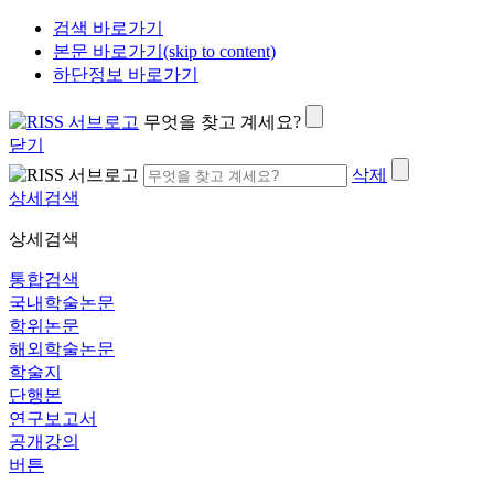
검색 바로가기
본문 바로가기(skip to content)
하단정보 바로가기
무엇을 찾고 계세요?
닫기
삭제
상세검색
상세검색
통합검색
국내학술논문
학위논문
해외학술논문
학술지
단행본
연구보고서
공개강의
버튼