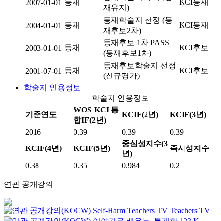
등재
KCI등재
2007-01-01
재유지)
등재학술지 선정 (등
등재
KCI등재
2004-01-01
재후보2차)
등재후보 1차 PASS
등재
KCI후보
2003-01-01
(등재후보1차)
등재후보학술지 선정
등재
KCI후보
2001-07-01
(신규평가)
학술지 인용정보
학술지 인용정보
WOS-KCI 통
기준연도
KCIF(2년)
KCIF(3년)
합IF(2년)
2016
0.39
0.39
0.39
중심성지수(3
KCIF(4년)
KCIF(5년)
즉시성지수
년)
0.38
0.35
0.984
0.2
연관 공개강의
Self-Harm
Teachers TV
Teachers TV
이야기로 배우는, 통계학 123
K-