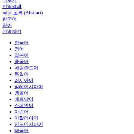
더보기
번역결과
국문 초록 (Abstract)
한국어
영어
번역하기
한국어
영어
일본어
중국어
네덜란드어
독일어
러시아어
말레이시아어
벵골어
베트남어
스페인어
아랍어
이탈리아어
인도네시아어
태국어