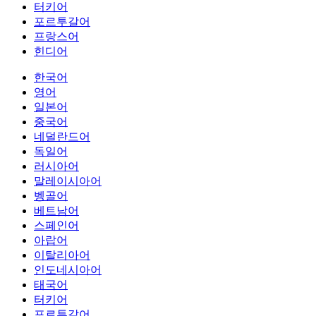
터키어
포르투갈어
프랑스어
힌디어
한국어
영어
일본어
중국어
네덜란드어
독일어
러시아어
말레이시아어
벵골어
베트남어
스페인어
아랍어
이탈리아어
인도네시아어
태국어
터키어
포르투갈어