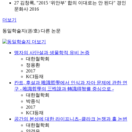
27 김창록, "2015 ‘위안부’ 합의 이대로는 안 된다" 경인
문화사 2016
더보기
동일학술지(권/호) 다른 논문
맹자의 사단설과 생물학적 유비 논증
대한철학회
정용환
2017
KCI등재
칸트, 후설과 唯識哲學에서 인식과 자아 문제에 관한 연
구 - 唯識哲學의 三性說과 轉識得智를 중심으로 -
대한철학회
박종식
2017
KCI등재
공간의 본성에 대한 라이프니츠–클라크 논쟁과 홀 논변
대한철학회
양경은