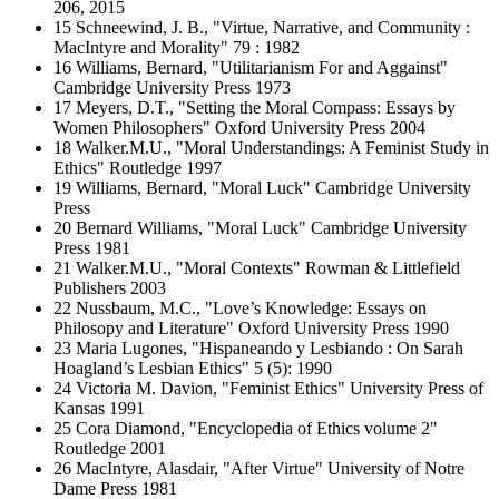
206, 2015
15 Schneewind, J. B., "Virtue, Narrative, and Community :
MacIntyre and Morality" 79 : 1982
16 Williams, Bernard, "Utilitarianism For and Aggainst"
Cambridge University Press 1973
17 Meyers, D.T., "Setting the Moral Compass: Essays by
Women Philosophers" Oxford University Press 2004
18 Walker.M.U., "Moral Understandings: A Feminist Study in
Ethics" Routledge 1997
19 Williams, Bernard, "Moral Luck" Cambridge University
Press
20 Bernard Williams, "Moral Luck" Cambridge University
Press 1981
21 Walker.M.U., "Moral Contexts" Rowman & Littlefield
Publishers 2003
22 Nussbaum, M.C., "Love’s Knowledge: Essays on
Philosopy and Literature" Oxford University Press 1990
23 Maria Lugones, "Hispaneando y Lesbiando : On Sarah
Hoagland’s Lesbian Ethics" 5 (5): 1990
24 Victoria M. Davion, "Feminist Ethics" University Press of
Kansas 1991
25 Cora Diamond, "Encyclopedia of Ethics volume 2"
Routledge 2001
26 MacIntyre, Alasdair, "After Virtue" University of Notre
Dame Press 1981