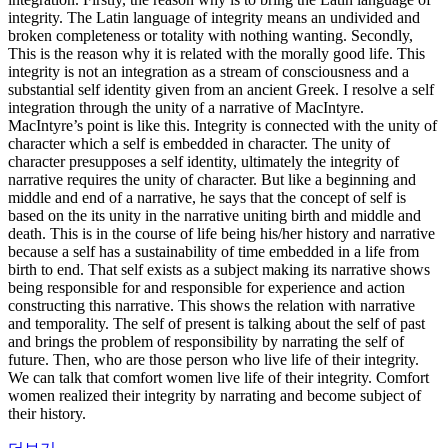
integrity. The Latin language of integrity means an undivided and
broken completeness or totality with nothing wanting. Secondly,
This is the reason why it is related with the morally good life. This
integrity is not an integration as a stream of consciousness and a
substantial self identity given from an ancient Greek. I resolve a self
integration through the unity of a narrative of MacIntyre.
MacIntyre’s point is like this. Integrity is connected with the unity of
character which a self is embedded in character. The unity of
character presupposes a self identity, ultimately the integrity of
narrative requires the unity of character. But like a beginning and
middle and end of a narrative, he says that the concept of self is
based on the its unity in the narrative uniting birth and middle and
death. This is in the course of life being his/her history and narrative
because a self has a sustainability of time embedded in a life from
birth to end. That self exists as a subject making its narrative shows
being responsible for and responsible for experience and action
constructing this narrative. This shows the relation with narrative
and temporality. The self of present is talking about the self of past
and brings the problem of responsibility by narrating the self of
future. Then, who are those person who live life of their integrity.
We can talk that comfort women live life of their integrity. Comfort
women realized their integrity by narrating and become subject of
their history.