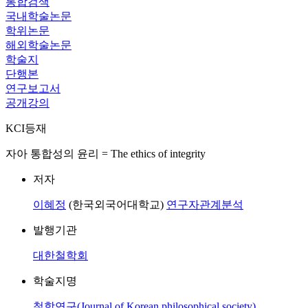
통합검색
국내학술논문
학위논문
해외학술논문
학술지
단행본
연구보고서
공개강의
KCI등재
자아 통합성의 윤리 = The ethics of integrity
저자
이혜정
(한국외국어대학교)
연구자관계분석
발행기관
대한철학회
학술지명
철학연구(Journal of Korean philosophical society)