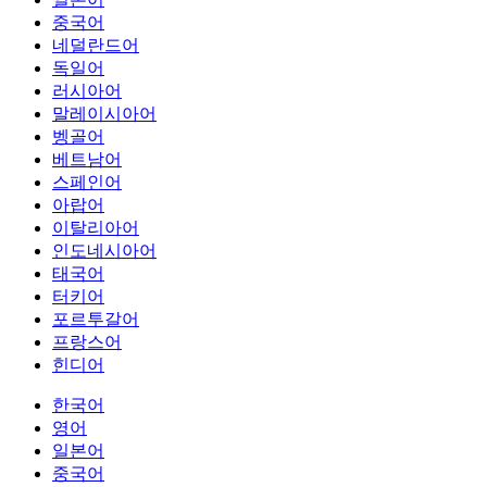
중국어
네덜란드어
독일어
러시아어
말레이시아어
벵골어
베트남어
스페인어
아랍어
이탈리아어
인도네시아어
태국어
터키어
포르투갈어
프랑스어
힌디어
한국어
영어
일본어
중국어