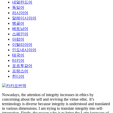
네덜란드어
독일어
러시아어
말레이시아어
벵골어
베트남어
스페인어
아랍어
이탈리아어
인도네시아어
태국어
터키어
포르투갈어
프랑스어
힌디어
Nowadays, the attention of integrity increases in ethics by
concerning about the self and reviving the virtue ethic. It’s
terminology is diverse because integrity is understood and translated
in various dimensions. I am trying to translate integrity into self-
integration. Firstly, the reason why is to bring the Latin language of