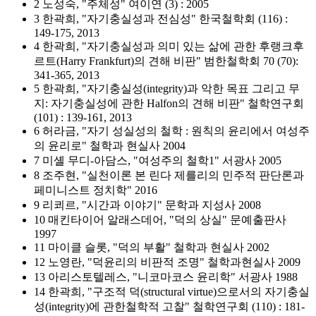
2 노성숙, "주체성" 여이연 (3) : 2005
3 한곽희, "자기충실성과 전심성" 한국철학회 (116) :
149-175, 2013
4 한곽희, "자기충실성과 의미 있는 삶에 관한 후랭크후
르트(Harry Frankfurt)의 견해 비판" 범한철학회 70 (70):
341-365, 2013
5 한곽희, "자기충실성(integrity)과 악한 목표 그리고 무
지: 자기충실성에 관한 Halfon의 견해 비판" 철학연구회
(101) : 139-161, 2013
6 허라금, "자기 성실성의 철학 : 원칙의 윤리에서 여성주
의 윤리로" 철학과 현실사 2004
7 미셸 무디-아담스, "여성주의 철학1" 서광사 2005
8 조주현, "실천이론 본 린다 제를리의 민주적 판단론과
페미니스트 정치학" 2016
9 리쾨르, "시간과 이야기" 문학과 지성사 2008
10 매킨타이어 알래스데어, "덕의 상실" 문예출판사
1997
11 마이클 슬롯, "덕의 부활" 철학과 현실사 2002
12 노영란, "덕윤리의 비판적 조명" 철학과현실사 2009
13 아리스토텔레스, "니코마코스 윤리학" 서광사 1988
14 한곽희, "구조적 덕(structural virtue)으로서의 자기충실
성(integrity)에 관한철학적 고찰" 철학연구회 (110) : 181-