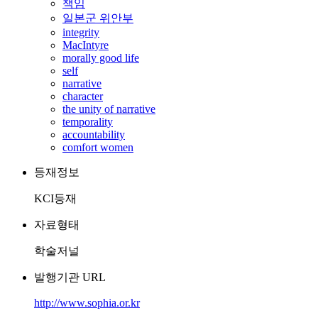
책임
일본군 위안부
integrity
MacIntyre
morally good life
self
narrative
character
the unity of narrative
temporality
accountability
comfort women
등재정보
KCI등재
자료형태
학술저널
발행기관 URL
http://www.sophia.or.kr