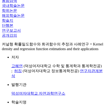
통합검색
국내학술논문
학위논문
해외학술논문
학술지
단행본
연구보고서
공개강의
커널형 확률밀도함수와 회귀함수의 추정과 사례연구 = Kernel
density and regression function estimations and their applications
저자
고혜연
(덕성여자대학교 수학 및 통계학과 통계학전공)
;
허집
(덕성여자대학교 정보통계학전공)
연구자관계분
석
발행기관
덕성여자대학교 자연과학연구소
학술지명