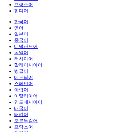
프랑스어
힌디어
한국어
영어
일본어
중국어
네덜란드어
독일어
러시아어
말레이시아어
벵골어
베트남어
스페인어
아랍어
이탈리아어
인도네시아어
태국어
터키어
포르투갈어
프랑스어