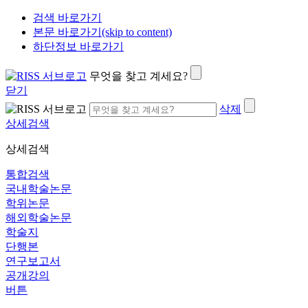
검색 바로가기
본문 바로가기(skip to content)
하단정보 바로가기
무엇을 찾고 계세요?
닫기
삭제
상세검색
상세검색
통합검색
국내학술논문
학위논문
해외학술논문
학술지
단행본
연구보고서
공개강의
버튼