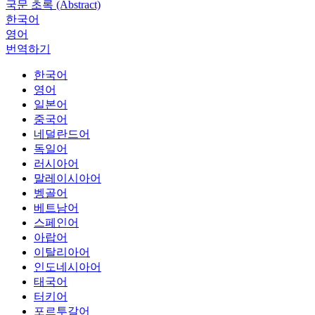
국문 초록 (Abstract)
한국어
영어
번역하기
한국어
영어
일본어
중국어
네덜란드어
독일어
러시아어
말레이시아어
벵골어
베트남어
스페인어
아랍어
이탈리아어
인도네시아어
태국어
터키어
포르투갈어