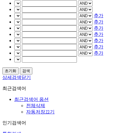
추가
추가
추가
추가
추가
추가
추가
상세검색닫기
최근검색어
최근검색어 옵션
전체삭제
자동저장끄기
인기검색어