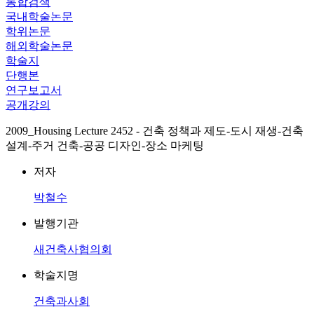
통합검색
국내학술논문
학위논문
해외학술논문
학술지
단행본
연구보고서
공개강의
2009_Housing Lecture 2452 - 건축 정책과 제도-도시 재생-건축
설계-주거 건축-공공 디자인-장소 마케팅
저자
박철수
발행기관
새건축사협의회
학술지명
건축과사회