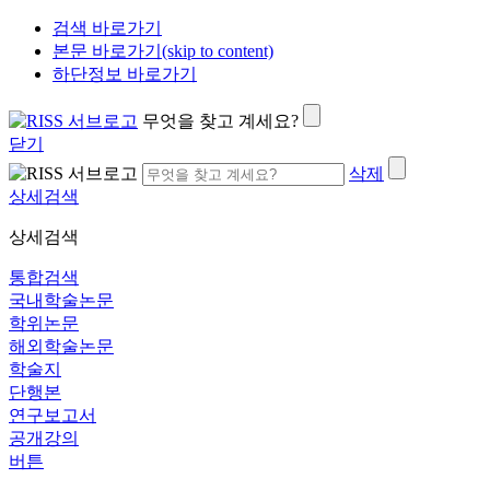
검색 바로가기
본문 바로가기(skip to content)
하단정보 바로가기
무엇을 찾고 계세요?
닫기
삭제
상세검색
상세검색
통합검색
국내학술논문
학위논문
해외학술논문
학술지
단행본
연구보고서
공개강의
버튼