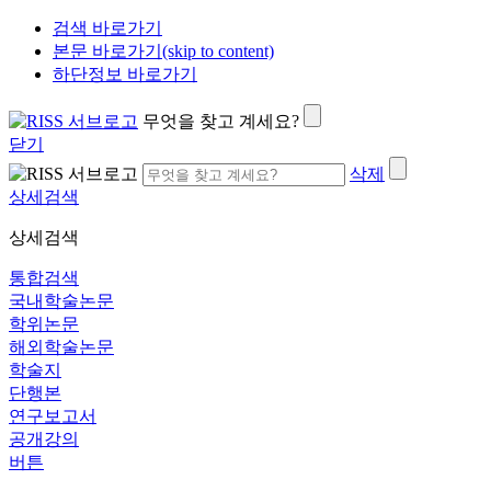
검색 바로가기
본문 바로가기(skip to content)
하단정보 바로가기
무엇을 찾고 계세요?
닫기
삭제
상세검색
상세검색
통합검색
국내학술논문
학위논문
해외학술논문
학술지
단행본
연구보고서
공개강의
버튼