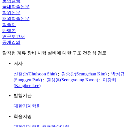
통합검색
국내학술논문
학위논문
해외학술논문
학술지
단행본
연구보고서
공개강의
탈착형 계류 장비 시험 설비에 대한 구조 건전성 검토
저자
신철순(Chulsoon Shin)
;
김승찬(Seungchan Kim)
;
박성규
(Sunggyu Park)
;
권성용(Seongyoung Kwon)
;
이강희
(Kanghee Lee)
발행기관
대한기계학회
학술지명
대한기계학회 춘추학술대회