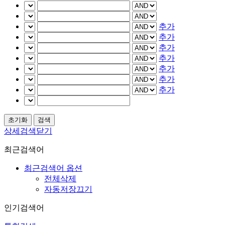
추가
추가
추가
추가
추가
추가
추가
상세검색닫기
최근검색어
최근검색어 옵션
전체삭제
자동저장끄기
인기검색어