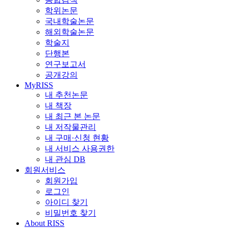
학위논문
국내학술논문
해외학술논문
학술지
단행본
연구보고서
공개강의
MyRISS
내 추천논문
내 책장
내 최근 본 논문
내 저작물관리
내 구매·신청 현황
내 서비스 사용권한
내 관심 DB
회원서비스
회원가입
로그인
아이디 찾기
비밀번호 찾기
About RISS