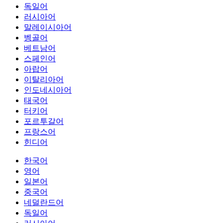
독일어
러시아어
말레이시아어
벵골어
베트남어
스페인어
아랍어
이탈리아어
인도네시아어
태국어
터키어
포르투갈어
프랑스어
힌디어
한국어
영어
일본어
중국어
네덜란드어
독일어