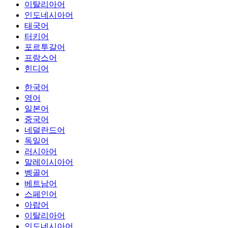
이탈리아어
인도네시아어
태국어
터키어
포르투갈어
프랑스어
힌디어
한국어
영어
일본어
중국어
네덜란드어
독일어
러시아어
말레이시아어
벵골어
베트남어
스페인어
아랍어
이탈리아어
인도네시아어