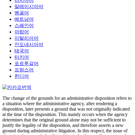
러시아어
말레이시아어
벵골어
베트남어
스페인어
아랍어
이탈리아어
인도네시아어
태국어
터키어
포르투갈어
프랑스어
힌디어
The change of the grounds for an administrative disposition refers to
a situation where the administrative agency, after rendering a
disposition, later presents a ground that was not originally indicated
at the time of the disposition. This mainly occurs when the agency
determines that the original ground alone may not be sufficient to
justify the legality of the disposition, and therefore asserts a new
ground during administrative litigation. In this respect, the issue of