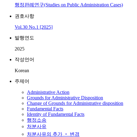
행정판례연구(Studies on Public Administration Cases)
권호사항
Vol.30 No.1 [2025]
발행연도
2025
작성언어
Korean
주제어
Administrative Action
Grounds for Administrative Disposition
Change of Grounds for Administrative disposition
Fundamental Facts
Identity of Fundamental Facts
행정소송
처분사유
처분사유의 추가 ‧ 변경