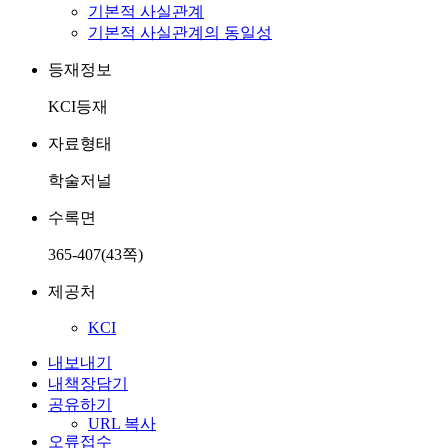
기본적 사실관계
기본적 사실관계의 동일성
등재정보
KCI등재
자료형태
학술저널
수록면
365-407(43쪽)
제공처
KCI
내보내기
내책장담기
공유하기
URL 복사
오류접수