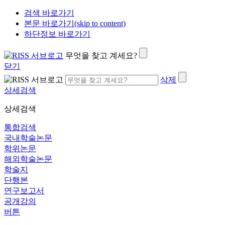
검색 바로가기
본문 바로가기(skip to content)
하단정보 바로가기
무엇을 찾고 계세요?
닫기
삭제
상세검색
상세검색
통합검색
국내학술논문
학위논문
해외학술논문
학술지
단행본
연구보고서
공개강의
버튼