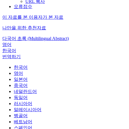
URL 복사
오류접수
이 자료를 본 이용자가 본 자료
나만을 위한 추천자료
다국어 초록 (Multilingual Abstract)
영어
한국어
번역하기
한국어
영어
일본어
중국어
네덜란드어
독일어
러시아어
말레이시아어
벵골어
베트남어
스페인어