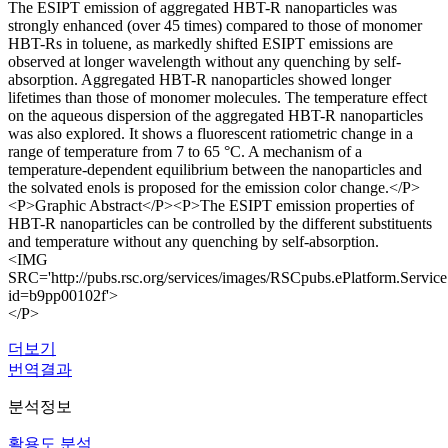
The ESIPT emission of aggregated HBT-R nanoparticles was
strongly enhanced (over 45 times) compared to those of monomer
HBT-Rs in toluene, as markedly shifted ESIPT emissions are
observed at longer wavelength without any quenching by self-
absorption. Aggregated HBT-R nanoparticles showed longer
lifetimes than those of monomer molecules. The temperature effect
on the aqueous dispersion of the aggregated HBT-R nanoparticles
was also explored. It shows a fluorescent ratiometric change in a
range of temperature from 7 to 65 °C. A mechanism of a
temperature-dependent equilibrium between the nanoparticles and
the solvated enols is proposed for the emission color change.</P>
<P>Graphic Abstract</P><P>The ESIPT emission properties of
HBT-R nanoparticles can be controlled by the different substituents
and temperature without any quenching by self-absorption.
<IMG
SRC='http://pubs.rsc.org/services/images/RSCpubs.ePlatform.Servi
id=b9pp00102f'>
</P>
더보기
번역결과
분석정보
활용도 분석