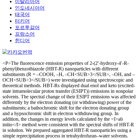
이탈리아어
인도네시아어
태국어
터키어
포르투갈어
프랑스어
힌디어
<P>The fluorescence emission properties of 2-(2′-hydroxy-4′-R-
phenyl)benzothiazole (HBT-R) nanoparticles with different
substituents (R = –COOH, –H, –CH<SUB>3</SUB>, –OH, and –
OCH<SUB>3</SUB>) were investigated using spectroscopic and
theoretical methods. HBT-Rs displayed dual enol and keto (excited-
state intramolecular proton transfer (ESIPT)) emissions in nonpolar
solvents. The spectral change of their ESIPT emissions was affected
differently by the electron donating (or withdrawing) power of the
substituents; a bathochromic shift for the electron donating group
and a hypsochromic shift in electron withdrawing group. In
addition, the changes in energy levels calculated by the <I>ab
initio</I> method were consistent with the spectral shifts of HBT-R
in solution. We prepared aggregated HBT-R nanoparticles using a
simple reprecipitation process in tetrahydrofuran–water solvents.