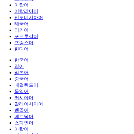
아랍어
이탈리아어
인도네시아어
태국어
터키어
포르투갈어
프랑스어
힌디어
한국어
영어
일본어
중국어
네덜란드어
독일어
러시아어
말레이시아어
벵골어
베트남어
스페인어
아랍어