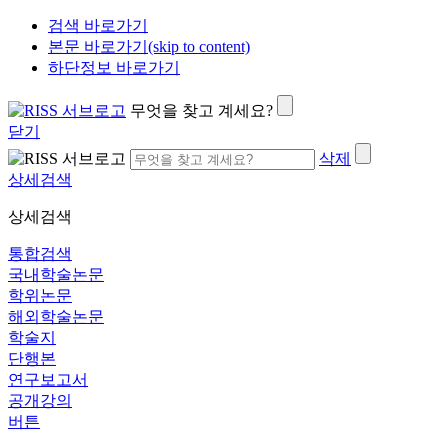
검색 바로가기
본문 바로가기(skip to content)
하단정보 바로가기
무엇을 찾고 계세요?
닫기
삭제
상세검색
상세검색
통합검색
국내학술논문
학위논문
해외학술논문
학술지
단행본
연구보고서
공개강의
버튼