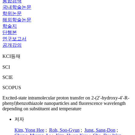
통합검색
국내학술논문
학위논문
해외학술논문
학술지
단행본
연구보고서
공개강의
KCI등재
SCI
SCIE
SCOPUS
Excited-state intramolecular proton transfer on 2-(2′-hydroxy-4′-R-
phenyl)benzothiazole nanoparticles and fluorescence wavelength
depending on substituent and temperature
저자
Kim, Yong Hee
;
Roh, Soo-Gyun
;
Jung, Sang-Don
;