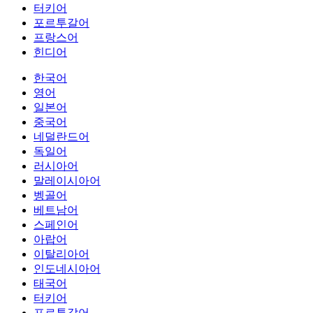
터키어
포르투갈어
프랑스어
힌디어
한국어
영어
일본어
중국어
네덜란드어
독일어
러시아어
말레이시아어
벵골어
베트남어
스페인어
아랍어
이탈리아어
인도네시아어
태국어
터키어
포르투갈어