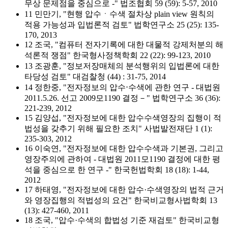
무상 문제점을 중심으로 -" 법조협회 59 (59): 5-57, 2010
11 민만기, "현행 압수ㆍ수색 절차상 plain view 원칙의
적용 가능성과 입법론적 검토" 법학연구소 25 (25): 135-
170, 2013
12 조국, "컴퓨터 전자기록에 대한 대물적 강제처분의 해
석론적 쟁점" 한국형사정책학회 22 (22): 99-123, 2010
13 조광훈, "정보저장매체의 분석행위의 입법론에 대한
타당성 검토" 대검찰청 (44) : 31-75, 2014
14 정한중, "전자정보의 압수⋅수색에 관한 연구 - 대법원
2011.5.26. 선고 2009모1190 결정－" 법학연구소 36 (36):
221-239, 2012
15 김양섭, "전자정보에 대한 압수수색영장의 집행이 적
법성을 갖추기 위해 필요한 조치" 사법발전재단 1 (1):
235-303, 2012
16 이숙연, "전자정보에 대한 압수수색과 기본권, 그리고
영장주의에 관하여 - 대법원 2011모1190 결정에 대한 평
석을 중심으로 한 연구 -" 한국헌법학회 18 (18): 1-44,
2012
17 하태영, "전자정보에 대한 압수·수색영장의 법적 근거
와 영장집행의 적법성의 요건" 한국비교형사법학회 13
(13): 427-460, 2011
18 조국, "압수·수색의 합법성 기준 재검토" 한국비교형