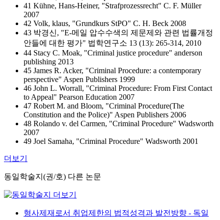
41 Kühne, Hans-Heiner, "Strafprozessrecht" C. F. Müller
2007
42 Volk, klaus, "Grundkurs StPO" C. H. Beck 2008
43 박경신, "E-메일 압수수색의 제문제와 관련 법률개정
안들에 대한 평가" 법학연구소 13 (13): 265-314, 2010
44 Stacy C. Moak, "Criminal justice procedure" anderson
publishing 2013
45 James R. Acker, "Criminal Procedure: a contemporary
perspective" Aspen Publishers 1999
46 John L. Worrall, "Criminal Procedure: From First Contact
to Appeal" Pearson Education 2007
47 Robert M. and Bloom, "Criminal Procedure(The
Constitution and the Police)" Aspen Publishers 2006
48 Rolando v. del Carmen, "Criminal Procedure" Wadsworth
2007
49 Joel Samaha, "Criminal Procedure" Wadsworth 2001
더보기
동일학술지(권/호) 다른 논문
형사제재로서 취업제한의 법적성격과 발전방향 - 독일