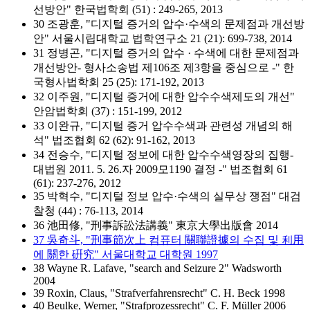
선방안" 한국법학회 (51) : 249-265, 2013
30 조광훈, "디지털 증거의 압수·수색의 문제점과 개선방
안" 서울시립대학교 법학연구소 21 (21): 699-738, 2014
31 정병곤, "디지털 증거의 압수 · 수색에 대한 문제점과
개선방안- 형사소송법 제106조 제3항을 중심으로 -" 한
국형사법학회 25 (25): 171-192, 2013
32 이주원, "디지털 증거에 대한 압수수색제도의 개선"
안암법학회 (37) : 151-199, 2012
33 이완규, "디지털 증거 압수수색과 관련성 개념의 해
석" 법조협회 62 (62): 91-162, 2013
34 전승수, "디지털 정보에 대한 압수수색영장의 집행-
대법원 2011. 5. 26.자 2009모1190 결정 -" 법조협회 61
(61): 237-276, 2012
35 박혁수, "디지털 정보 압수·수색의 실무상 쟁점" 대검
찰청 (44) : 76-113, 2014
36 池田修, "刑事訴訟法講義" 東京大學出版會 2014
37 吳奇斗, "刑事節次上 컴퓨터 關聯證據의 수집 및 利用
에 關한 硏究" 서울대학교 대학원 1997
38 Wayne R. Lafave, "search and Seizure 2" Wadsworth
2004
39 Roxin, Claus, "Strafverfahrensrecht" C. H. Beck 1998
40 Beulke, Werner, "Strafprozessrecht" C. F. Müller 2006