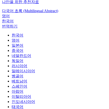
나만을 위한 추천자료
다국어 초록 (Multilingual Abstract)
영어
한국어
번역하기
한국어
영어
일본어
중국어
네덜란드어
독일어
러시아어
말레이시아어
벵골어
베트남어
스페인어
아랍어
이탈리아어
인도네시아어
태국어