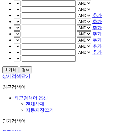
추가
추가
추가
추가
추가
추가
추가
상세검색닫기
최근검색어
최근검색어 옵션
전체삭제
자동저장끄기
인기검색어