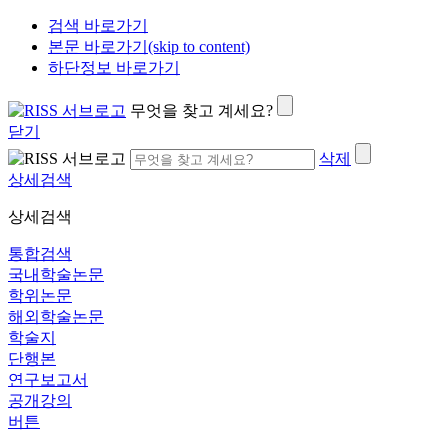
검색 바로가기
본문 바로가기(skip to content)
하단정보 바로가기
무엇을 찾고 계세요?
닫기
삭제
상세검색
상세검색
통합검색
국내학술논문
학위논문
해외학술논문
학술지
단행본
연구보고서
공개강의
버튼