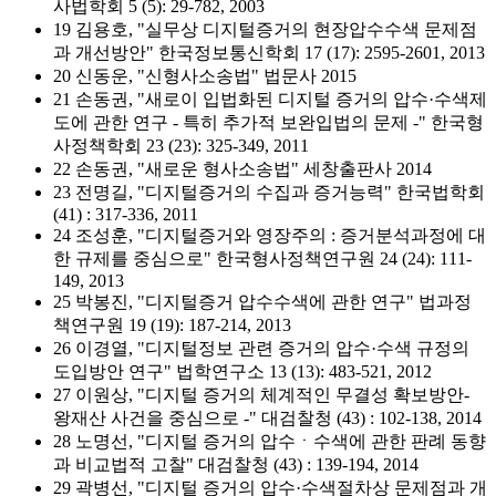
사법학회 5 (5): 29-782, 2003
19 김용호, "실무상 디지털증거의 현장압수수색 문제점
과 개선방안" 한국정보통신학회 17 (17): 2595-2601, 2013
20 신동운, "신형사소송법" 법문사 2015
21 손동권, "새로이 입법화된 디지털 증거의 압수·수색제
도에 관한 연구 - 특히 추가적 보완입법의 문제 -" 한국형
사정책학회 23 (23): 325-349, 2011
22 손동권, "새로운 형사소송법" 세창출판사 2014
23 전명길, "디지털증거의 수집과 증거능력" 한국법학회
(41) : 317-336, 2011
24 조성훈, "디지털증거와 영장주의 : 증거분석과정에 대
한 규제를 중심으로" 한국형사정책연구원 24 (24): 111-
149, 2013
25 박봉진, "디지털증거 압수수색에 관한 연구" 법과정
책연구원 19 (19): 187-214, 2013
26 이경열, "디지털정보 관련 증거의 압수·수색 규정의
도입방안 연구" 법학연구소 13 (13): 483-521, 2012
27 이원상, "디지털 증거의 체계적인 무결성 확보방안-
왕재산 사건을 중심으로 -" 대검찰청 (43) : 102-138, 2014
28 노명선, "디지털 증거의 압수ㆍ수색에 관한 판례 동향
과 비교법적 고찰" 대검찰청 (43) : 139-194, 2014
29 곽병선, "디지털 증거의 압수·수색절차상 문제점과 개