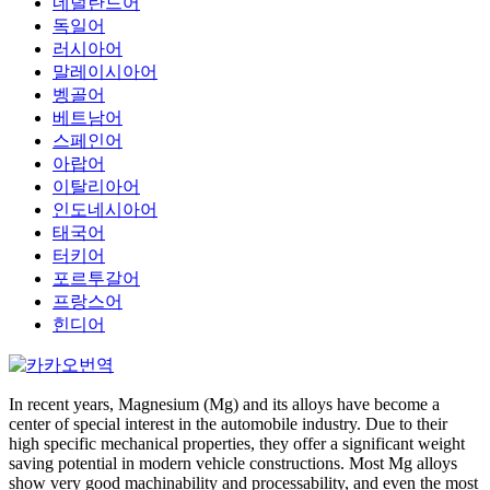
네덜란드어
독일어
러시아어
말레이시아어
벵골어
베트남어
스페인어
아랍어
이탈리아어
인도네시아어
태국어
터키어
포르투갈어
프랑스어
힌디어
In recent years, Magnesium (Mg) and its alloys have become a
center of special interest in the automobile industry. Due to their
high specific mechanical properties, they offer a significant weight
saving potential in modern vehicle constructions. Most Mg alloys
show very good machinability and processability, and even the most