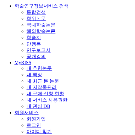
학술연구정보서비스 검색
통합검색
학위논문
국내학술논문
해외학술논문
학술지
단행본
연구보고서
공개강의
MyRISS
내 추천논문
내 책장
내 최근 본 논문
내 저작물관리
내 구매·신청 현황
내 서비스 사용권한
내 관심 DB
회원서비스
회원가입
로그인
아이디 찾기