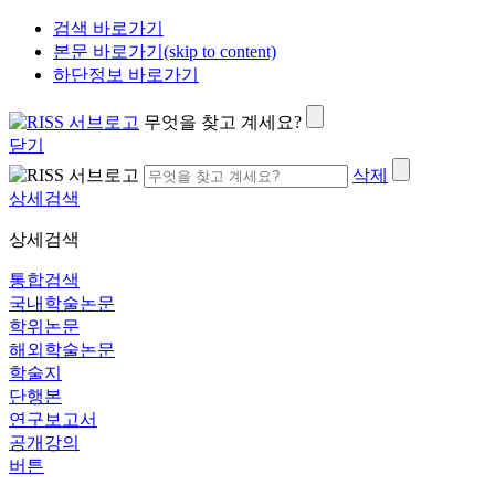
검색 바로가기
본문 바로가기(skip to content)
하단정보 바로가기
무엇을 찾고 계세요?
닫기
삭제
상세검색
상세검색
통합검색
국내학술논문
학위논문
해외학술논문
학술지
단행본
연구보고서
공개강의
버튼