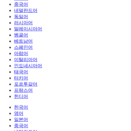
중국어
네덜란드어
독일어
러시아어
말레이시아어
벵골어
베트남어
스페인어
아랍어
이탈리아어
인도네시아어
태국어
터키어
포르투갈어
프랑스어
힌디어
한국어
영어
일본어
중국어