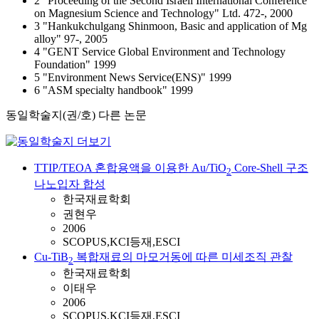
2 "Proceeding of the Second Israeli International Conference
on Magnesium Science and Technology" Ltd. 472-, 2000
3 "Hankukchulgang Shinmoon, Basic and application of Mg
alloy" 97-, 2005
4 "GENT Service Global Environment and Technology
Foundation" 1999
5 "Environment News Service(ENS)" 1999
6 "ASM specialty handbook" 1999
동일학술지(권/호) 다른 논문
TTIP/TEOA 혼합용액을 이용한 Au/TiO
Core-Shell 구조
2
나노입자 합성
한국재료학회
권현우
2006
SCOPUS,KCI등재,ESCI
Cu-TiB
복합재료의 마모거동에 따른 미세조직 관찰
2
한국재료학회
이태우
2006
SCOPUS,KCI등재,ESCI