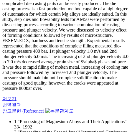
complicated die-casting parts can be easily produced. The die
casting process is a fast production method capable of a high degree
of automation for which certain Mg alloys are ideally suited. In this
study, step-dies and flowability tests for AM50 were performed by
die-casting process according to various combination of casting
pressure and plunger velocity. We were discussed to velocity effect
of forming conditions followed by results of microstructure,
FESEM-EDX, hardness and tensile strength. Experimental results
represented that the conditions of complete filling measured die-
casting pressure 400 bar, 1st plunger velocity 1.0 m/s and 2nd
plunger velocity 6.0 m/s. The increasing of 2nd plunger velocity 4.0
to 7.0 m/s decreased average grain size of $\alpha$ phase and pore.
It was due to rapid filling of molten metal, increasing of cooling rate
and pressure followed by increased 2nd plunger velocity. The
pressure should maintain until complete solidification to make
castings of good quality, however, the cracks were appeared at
pressure 800bar over.
더보기
번역결과
참고문헌 (Reference)
1 "Processing of Magnesium Alloys and Their Applications"
33-, 1992