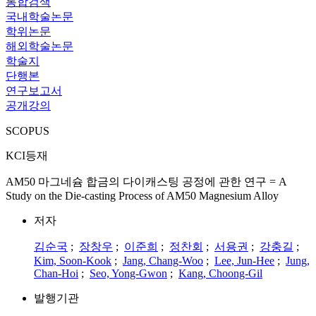
통합검색
국내학술논문
학위논문
해외학술논문
학술지
단행본
연구보고서
공개강의
SCOPUS
KCI등재
AM50 마그네슘 합금의 다이캐스팅 공정에 관한 연구 = A
Study on the Die-casting Process of AM50 Magnesium Alloy
저자
김순국
;
장창우
;
이준희
;
정찬회
;
서용권
;
강충길
;
Kim, Soon-Kook
;
Jang, Chang-Woo
;
Lee, Jun-Hee
;
Jung,
Chan-Hoi
;
Seo, Yong-Gwon
;
Kang, Choong-Gil
발행기관