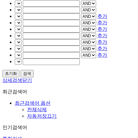
추가
추가
추가
추가
추가
추가
추가
상세검색닫기
최근검색어
최근검색어 옵션
전체삭제
자동저장끄기
인기검색어