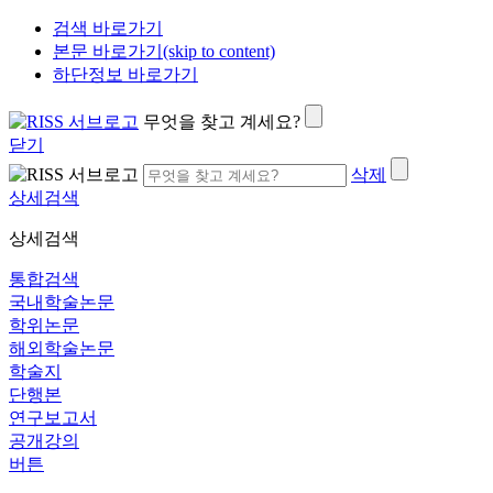
검색 바로가기
본문 바로가기(skip to content)
하단정보 바로가기
무엇을 찾고 계세요?
닫기
삭제
상세검색
상세검색
통합검색
국내학술논문
학위논문
해외학술논문
학술지
단행본
연구보고서
공개강의
버튼