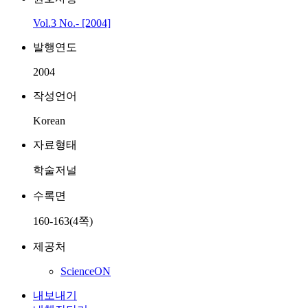
Vol.3 No.- [2004]
발행연도
2004
작성언어
Korean
자료형태
학술저널
수록면
160-163(4쪽)
제공처
ScienceON
내보내기