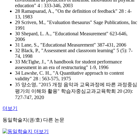
education" 4 : 333-346, 2003
28 Ramapsarad, A., "On the definition of feedback" 28 : 4-
13, 1983
29 Scriven, M., "Evaluation thesaurus" Sage Publications, Inc
1991
30 Shepard, L. A., "Educational Measurement" 623-646,
2006
31 Lane, S., "Educational Measurement" 387-431, 2006
32 Black, P., "Assessment and classroom learning" 5 (5): 7-
74, 1998
33 McTighe, J., "A handbook for student performance
assessment in an era of restructuring" 1-9, 1996
34 Lawshe, C. H., "A Quantitative approach to content
validity" 28 : 563-575, 1975
35 양소영, "2015 개정 음악과 교육과정에 따른 과정중심
평가의 이해와 활용" 학습자중심교과교육학회 20 (20):
727-747, 2020
더보기
동일학술지(권/호) 다른 논문