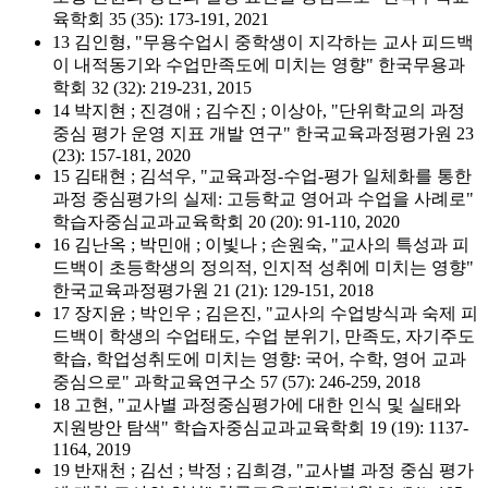
육학회 35 (35): 173-191, 2021
13 김인형, "무용수업시 중학생이 지각하는 교사 피드백
이 내적동기와 수업만족도에 미치는 영향" 한국무용과
학회 32 (32): 219-231, 2015
14 박지현 ; 진경애 ; 김수진 ; 이상아, "단위학교의 과정
중심 평가 운영 지표 개발 연구" 한국교육과정평가원 23
(23): 157-181, 2020
15 김태현 ; 김석우, "교육과정-수업-평가 일체화를 통한
과정 중심평가의 실제: 고등학교 영어과 수업을 사례로"
학습자중심교과교육학회 20 (20): 91-110, 2020
16 김난옥 ; 박민애 ; 이빛나 ; 손원숙, "교사의 특성과 피
드백이 초등학생의 정의적, 인지적 성취에 미치는 영향"
한국교육과정평가원 21 (21): 129-151, 2018
17 장지윤 ; 박인우 ; 김은진, "교사의 수업방식과 숙제 피
드백이 학생의 수업태도, 수업 분위기, 만족도, 자기주도
학습, 학업성취도에 미치는 영향: 국어, 수학, 영어 교과
중심으로" 과학교육연구소 57 (57): 246-259, 2018
18 고현, "교사별 과정중심평가에 대한 인식 및 실태와
지원방안 탐색" 학습자중심교과교육학회 19 (19): 1137-
1164, 2019
19 반재천 ; 김선 ; 박정 ; 김희경, "교사별 과정 중심 평가