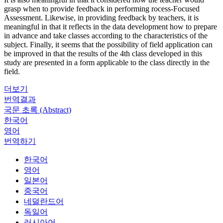
grasp when to provide feedback in performing rocess-Focused
Assessment. Likewise, in providing feedback by teachers, it is
meaningful in that it reflects in the data development how to prepare
in advance and take classes according to the characteristics of the
subject. Finally, it seems that the possibility of field application can
be improved in that the results of the 4th class developed in this
study are presented in a form applicable to the class directly in the
field.
더보기
번역결과
국문 초록 (Abstract)
한국어
영어
번역하기
한국어
영어
일본어
중국어
네덜란드어
독일어
러시아어