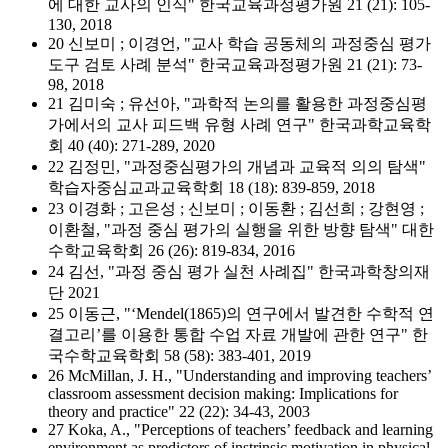
에 대한 교사의 인식" 한국교육과정평가원 21 (21): 105-
130, 2018
20 신보미 ; 이경언, "교사 학습 공동체의 과정중심 평가
도구 검토 사례 분석" 한국교육과정평가원 21 (21): 73-
98, 2018
21 김미숙 ; 유선아, "과학적 논의를 활용한 과정중심평
가에서의 교사 피드백 유형 사례 연구" 한국과학교육학
회 40 (40): 271-289, 2020
22 김정민, "과정중심평가의 개념과 교육적 의의 탐색"
학습자중심교과교육학회 18 (18): 839-859, 2018
23 이경화 ; 고은성 ; 신보미 ; 이동환 ; 김선희 ; 강현영 ;
이환철, "과정 중심 평가의 실행을 위한 방향 탐색" 대한
수학교육학회 26 (26): 819-834, 2016
24 김선, "과정 중심 평가 실천 사례집" 한국과학창의재
단 2021
25 이동근, "‘Mendel(1865)의 연구에서 발견한 수학적 연
결고리’를 이용한 통합 수업 자료 개발에 관한 연구" 한
국수학교육학회 58 (58): 383-401, 2019
26 McMillan, J. H., "Understanding and improving teachers’
classroom assessment decision making: Implications for
theory and practice" 22 (22): 34-43, 2003
27 Koka, A., "Perceptions of teachers’ feedback and learning
environment as predictors of instrinsic motivation in physical