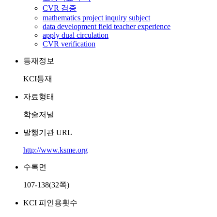
CVR 검증
mathematics project inquiry subject
data development field teacher experience
apply dual circulation
CVR verification
등재정보
KCI등재
자료형태
학술저널
발행기관 URL
http://www.ksme.org
수록면
107-138(32쪽)
KCI 피인용횟수