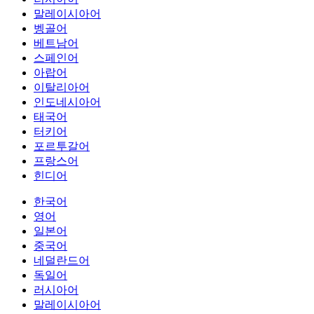
말레이시아어
벵골어
베트남어
스페인어
아랍어
이탈리아어
인도네시아어
태국어
터키어
포르투갈어
프랑스어
힌디어
한국어
영어
일본어
중국어
네덜란드어
독일어
러시아어
말레이시아어