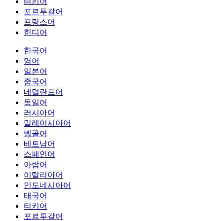
터키어
포르투갈어
프랑스어
힌디어
한국어
영어
일본어
중국어
네덜란드어
독일어
러시아어
말레이시아어
벵골어
베트남어
스페인어
아랍어
이탈리아어
인도네시아어
태국어
터키어
포르투갈어