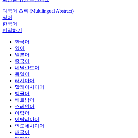
다국어 초록 (Multilingual Abstract)
영어
한국어
번역하기
한국어
영어
일본어
중국어
네덜란드어
독일어
러시아어
말레이시아어
벵골어
베트남어
스페인어
아랍어
이탈리아어
인도네시아어
태국어