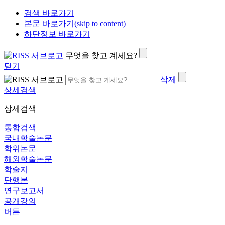
검색 바로가기
본문 바로가기(skip to content)
하단정보 바로가기
무엇을 찾고 계세요?
닫기
삭제
상세검색
상세검색
통합검색
국내학술논문
학위논문
해외학술논문
학술지
단행본
연구보고서
공개강의
버튼