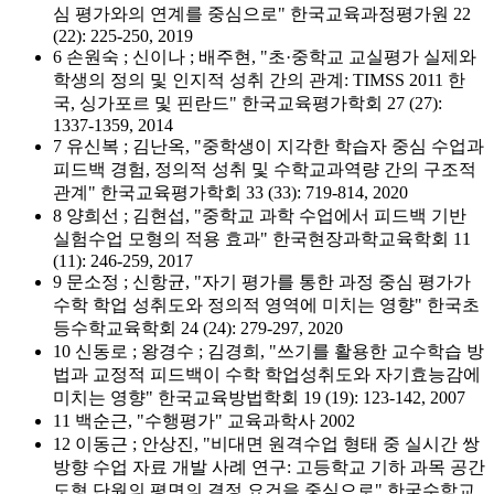
심 평가와의 연계를 중심으로" 한국교육과정평가원 22
(22): 225-250, 2019
6 손원숙 ; 신이나 ; 배주현, "초·중학교 교실평가 실제와
학생의 정의 및 인지적 성취 간의 관계: TIMSS 2011 한
국, 싱가포르 및 핀란드" 한국교육평가학회 27 (27):
1337-1359, 2014
7 유신복 ; 김난옥, "중학생이 지각한 학습자 중심 수업과
피드백 경험, 정의적 성취 및 수학교과역량 간의 구조적
관계" 한국교육평가학회 33 (33): 719-814, 2020
8 양희선 ; 김현섭, "중학교 과학 수업에서 피드백 기반
실험수업 모형의 적용 효과" 한국현장과학교육학회 11
(11): 246-259, 2017
9 문소정 ; 신항균, "자기 평가를 통한 과정 중심 평가가
수학 학업 성취도와 정의적 영역에 미치는 영향" 한국초
등수학교육학회 24 (24): 279-297, 2020
10 신동로 ; 왕경수 ; 김경희, "쓰기를 활용한 교수학습 방
법과 교정적 피드백이 수학 학업성취도와 자기효능감에
미치는 영향" 한국교육방법학회 19 (19): 123-142, 2007
11 백순근, "수행평가" 교육과학사 2002
12 이동근 ; 안상진, "비대면 원격수업 형태 중 실시간 쌍
방향 수업 자료 개발 사례 연구: 고등학교 기하 과목 공간
도형 단원의 평면의 결정 요건을 중심으로" 한국수학교