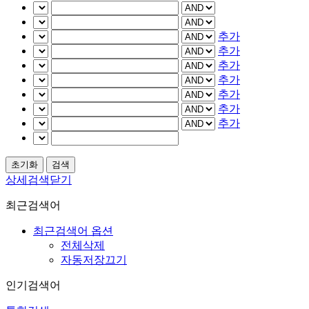
추가
추가
추가
추가
추가
추가
추가
상세검색닫기
최근검색어
최근검색어 옵션
전체삭제
자동저장끄기
인기검색어